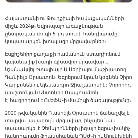
Հայաստանի ու Թուրքիայի հավաքականների
միջև 2024թ․ Եվրոպայի առաջնության
ընտրական փուլի 5-րդ տուրի հանդիպումը
կսպասարկեն իտալացի մրցավարներ։
Էսքիշեհիր քաղաքի համանուն ստադիոնում
կայանալիք խաղի գլխավոր մրցավար է
նշանակվել Իտալիայի Ա Սերիայում աշխատող
Դանիելե Օրսատոն։ Եզրերում նրան կօգնեն Չիրո
Կարբոնեն ու Ալեսանդրո Ջիալատինին։ Չորրորդ
պաշտոնյան Անտոնիո Ռապուանոն
է, հաղորդում է ՈւԵՖԱ-ի մամուլի ծառայությունը։
2020 թվականին Դանիելե Օրսատոն ճանաչվել է
տարվա լավագույն մրցավար, ինչպես նաև
սպասարկել է Չեմպիոնների լիգայի եզրափակիչ
հանդիպումը ֆրանսիական ՊՍԺ-ի ու Մյունխենի