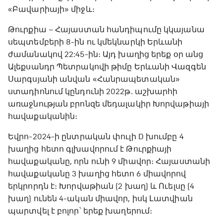
«Բավարիայի» միջև։
Թուրքիա – Հայաստան հանդիպումը կկայանա
սեպտեմբերի 8-ին ու կմեկնարկի Երևանի
ժամանակով 22:45-ին։ Այդ խաղից երեք օր անց
Ալեքսանդր Պետրակովի թիմը Երևանի Վազգեն
Սարգսյանի անվան «Հանրապետական»
ստադիոնում կընդունի 2022թ․ աշխարհի
առաջնության բրոնզե մեդալակիր Խորվաթիայի
հավաքականին։
Եվրո-2024-ի ընտրական փուլի D խումբը 4
խաղից հետո գլխավորում է Թուրքիայի
հավաքականը, որն ունի 9 միավոր։ Հայաստանի
հավաքականը 3 խաղից հետո 6 միավորով
երկրորդն է։ Խորվաթիան (2 խաղ) և Ուելսը (4
խաղ) ունեն 4-ական միավոր, իսկ Լատվիան
պարտվել է բոլոր՝ երեք խաղերում։