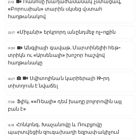
Ռանոսը խաղաժամանակ չստացավ,
21:13
«Բորուսիան» տարին սկսեց վստահ
հաղթանակով
«Միլանի» երկրորդ անընդմեջ ոչ-ոքին
20:17
Անգլիայի գավաթ. Մարտինելիի հեթ-
19:59
տրիկն ու «Արսենալի» խոշոր հաշվով
հաղթանակը
Սվիտոլինան կարիերայի 19-րդ
18:27
տիտղոսն է նվաճել
Ֆլիկ. ««Ռեալի» դեմ խաղը բոլորովին այլ
17:08
բան է»
Հոնկոնգ. Խաչանովը և Ռուբլյովը
16:18
պարտվեցին զուգախաղի եզրափակիչում