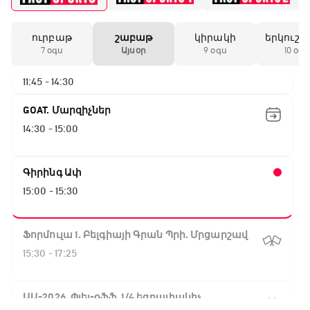
10:50 - 11:45
ուրբաթ
շաբաթ
կիրակի
երկուշա
ԱԱ-2026, Փլեյ-օֆֆ, 1/4 եզրափակիչ.
7 օգս
Այսօր
9 օգս
10 օգս
Նորվեգիա - Անգլիա
11:45 - 14:30
GOAT. Մարզիչներ
14:30 - 15:00
Գիրինգ Ափ
15:00 - 15:30
Ֆորմուլա 1. Բելգիայի Գրան Պրի. Մրցարշավ
15:30 - 17:25
ԱԱ-2026, Փլեյ-օֆֆ, 1/4 եզրափակիչ.