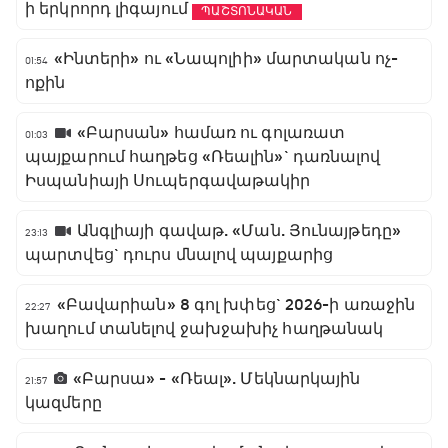
ի երկրորդ լիգայում
ՊԱՇՏՈՆԱԿԱՆ
«Ինտերի» ու «Նապոլիի» մարտական ոչ-
01:54
ոքին
«Բարսան» համառ ու գոլառատ
01:03
պայքարում հաղթեց «Ռեալին»` դառնալով
Իսպանիայի Սուպերգավաթակիր
Անգլիայի գավաթ. «Ման. Յունայթեդը»
23:13
պարտվեց` դուրս մնալով պայքարից
«Բավարիան» 8 գոլ խփեց` 2026-ի առաջին
22:27
խաղում տանելով ջախջախիչ հաղթանակ
«Բարսա» - «Ռեալ». Մեկնարկային
21:57
կազմերը