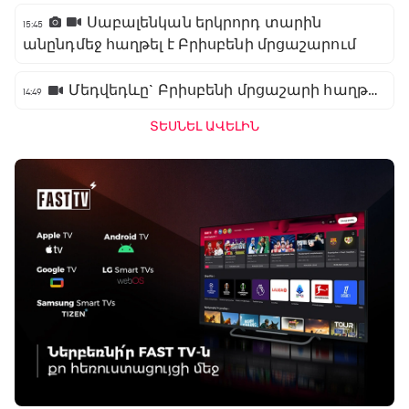
Սաբալենկան երկրորդ տարին
15:45
անընդմեջ հաղթել է Բրիսբենի մրցաշարում
Մեդվեդևը` Բրիսբենի մրցաշարի հաղթող
14:49
ՏԵՍՆԵԼ ԱՎԵԼԻՆ