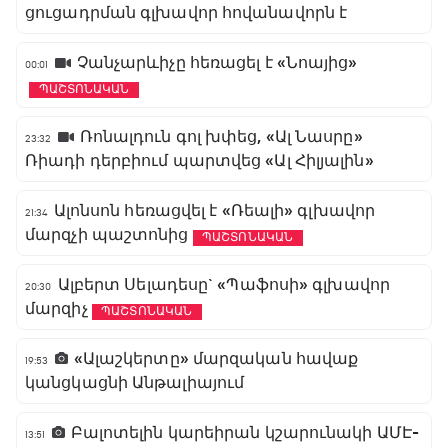
ցուցադրման գլխավոր հովանավորն է
Չանչարևիչը հեռացել է «Նոայից»
00:01
ՊԱՇՏՈՆԱԿԱՆ
Ռոնալդուն գոլ խփեց, «Ալ Նասրը»
23:32
Ռիադի դերբիում պարտվեց «Ալ Հիլյալին»
Ալոնսոն հեռացվել է «Ռեալի» գլխավոր
21:34
մարզչի պաշտոնից
ՊԱՇՏՈՆԱԿԱՆ
Ալբերտ Սելադեսը` «Պաֆոսի» գլխավոր
20:30
մարզիչ
ՊԱՇՏՈՆԱԿԱՆ
«Ալաշկերտը» մարզական հավաք
19:53
կանցկացնի Անթալիայում
Բալոտելին կարեիրան կշարունակի ԱՄԷ-
13:51