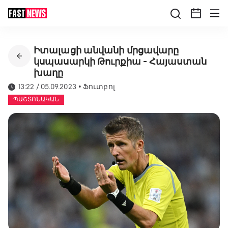
Իտալացի անվանի մրցավարը
կսպասարկի Թուրքիա - Հայաստան
խաղը
13:22 / 05.09.2023
•
Ֆուտբոլ
ՊԱՇՏՈՆԱԿԱՆ