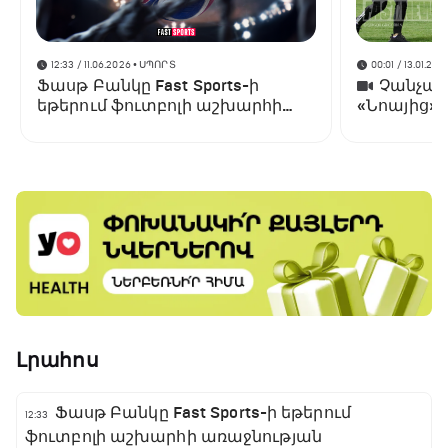
12:33 / 11.06.2026
• ՍՊՈՐՏ
00:01 / 13.01.202
Ֆասթ Բանկը Fast Sports-ի
Չանչարև
եթերում ֆուտբոլի աշխարհի
«Նոայից»
առաջնության ցուցադրման
գլխավոր հովանավորն է
Լրահոս
Ֆասթ Բանկը Fast Sports-ի եթերում
12:33
ֆուտբոլի աշխարհի առաջնության