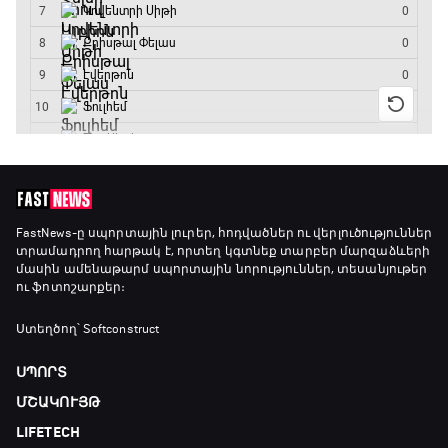
FastNews
-ը սպորտային լուրեր, հոդվածներ ու վերլուծություններ
տրամադրող հարթակ է, որտեղ կգտնեք տարբեր մարզաձևերի
մասին ամենաթարմ սպորտային նորություններ, տեսանյութեր
ու ֆոտոշարքեր։
Ստեղծող՝ Softconstruct
ՍՊՈՐՏ
ՄՇԱԿՈՒՅԹ
LIFETECH