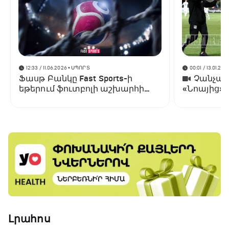
12:33 / 11.06.2026
• ՍՊՈՐՏ
00:01 / 13.01.202
Ֆասթ Բանկը Fast Sports-ի
Չանչարև
եթերում ֆուտբոլի աշխարհի
«Նոայից»
առաջնության ցուցադրման
գլխավոր հովանավորն է
Լրահոս