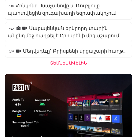
Հոնկոնգ. Խաչանովը և Ռուբլյովը
16:18
պարտվեցին զուգախաղի եզրափակիչում
Սաբալենկան երկրորդ տարին
15:45
անընդմեջ հաղթել է Բրիսբենի մրցաշարում
Մեդվեդևը` Բրիսբենի մրցաշարի հաղթող
14:49
ՏԵՍՆԵԼ ԱՎԵԼԻՆ
Բացօթյա մարզական շոու
01:30 - 02:00
Փ/Ֆ Երազանքի թիմեր