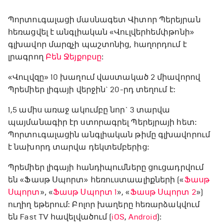
Պորտուգալացի մասնագետ Վիտոր Պերեյրան
հեռացվել է անգլիական «Վուլվերհեմփթոնի»
գլխավոր մարզչի պաշտոնից, հաղորդում է
լրագրող
Բեն Ջեյքոբսը
:
«Վուլվզը» 10 խաղում վաստակած 2 միավորով
Պրեմիեր լիգայի վերջին` 20-րդ տեղում է:
1,5 ամիս առաջ ակումբը նոր` 3 տարվա
պայմանագիր էր ստորագրել Պերեյրայի հետ:
Պորտուգալացին անգլիական թիմը գլխավորում
է նախորդ տարվա դեկտեմբերից:
Պրեմիեր լիգայի հանդիպումները ցուցադրվում
են «Ֆասթ Սպորտ» հեռուստաալիքների («
Ֆասթ
Սպորտ
», «
Ֆասթ Սպորտ 1
», «
Ֆասթ Սպորտ 2
»)
ուղիղ եթերում: Բոլոր խաղերը հեռարձակվում
են Fast TV հավելվածում (
iOS
,
Android
):