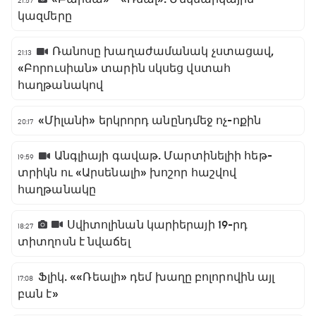
21:57
կազմերը
Ռանոսը խաղաժամանակ չստացավ,
21:13
«Բորուսիան» տարին սկսեց վստահ
հաղթանակով
«Միլանի» երկրորդ անընդմեջ ոչ-ոքին
20:17
Անգլիայի գավաթ. Մարտինելիի հեթ-
19:59
տրիկն ու «Արսենալի» խոշոր հաշվով
հաղթանակը
Սվիտոլինան կարիերայի 19-րդ
18:27
տիտղոսն է նվաճել
Ֆլիկ. ««Ռեալի» դեմ խաղը բոլորովին այլ
17:08
բան է»