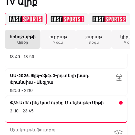
TV Ալիք
Անգլիա - Արգենտինա
16:10 - 18:10
Առագաստանավային սպորտ
18:10 - 18:40
հինգշաբթի
ուրբաթ
շաբաթ
կիրա
Այսօր
7 օգս
8 օգս
9 օգս
Լա լիգայի ստադիոնները
18:40 - 18:50
ԱԱ-2026, Փլեյ-օֆֆ, 3-րդ տեղի խաղ.
Ֆրանսիա - Անգլիա
18:50 - 21:10
Փ/Ֆ Ամեն ինչ կամ ոչինչ. Մանչեսթեր Սիթի
21:10 - 23:45
Մշակույթ և ֆուտբոլ