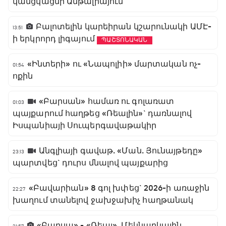
կանցկացնի Անթալիայում
Բալոտելին կարեիրան կշարունակի ԱՄԷ-
13:51
ի երկրորդ լիգայում
ՊԱՇՏՈՆԱԿԱՆ
«Ինտերի» ու «Նապոլիի» մարտական ոչ-
01:54
ոքին
«Բարսան» համառ ու գոլառատ
01:03
պայքարում հաղթեց «Ռեալին»` դառնալով
Իսպանիայի Սուպերգավաթակիր
Անգլիայի գավաթ. «Ման. Յունայթեդը»
23:13
պարտվեց` դուրս մնալով պայքարից
«Բավարիան» 8 գոլ խփեց` 2026-ի առաջին
22:27
խաղում տանելով ջախջախիչ հաղթանակ
«Բարսա» - «Ռեալ». Մեկնարկային