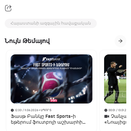
Հայաստանի ազգային հավաքական
Նույն Թեմայով
12:33 / 11.06.2026
• ՍՊՈՐՏ
00:01 / 13.01.202
Ֆասթ Բանկը Fast Sports-ի
Չանչարև
եթերում ֆուտբոլի աշխարհի
«Նոայից»
առաջնության ցուցադրման