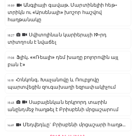
Անգլիայի գավաթ. Մարտինելիի հեթ-
19:59
տրիկն ու «Արսենալի» խոշոր հաշվով
հաղթանակը
Սվիտոլինան կարիերայի 19-րդ
18:27
տիտղոսն է նվաճել
Ֆլիկ. ««Ռեալի» դեմ խաղը բոլորովին այլ
17:08
բան է»
Հոնկոնգ. Խաչանովը և Ռուբլյովը
16:18
պարտվեցին զուգախաղի եզրափակիչում
Սաբալենկան երկրորդ տարին
15:45
անընդմեջ հաղթել է Բրիսբենի մրցաշարում
Մեդվեդևը` Բրիսբենի մրցաշարի հաղթող
14:49