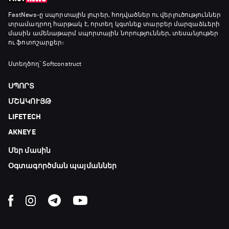
Գիրինգ Ափ
FastNews
-ը սպորտային լուրեր, հոդվածներ ու վերլուծություններ
տրամադրող հարթակ է, որտեղ կգտնեք տարբեր մարզաձևերի
19:40 - 20:10
մասին ամենաթարմ սպորտային նորություններ, տեսանյութեր
ու ֆոտոշարքեր։
Ֆուտբոլի ազգեր
Ստեղծող՝ Softconstruct
20:10 - 21:00
ՍՊՈՐՏ
ՄՇԱԿՈՒՅԹ
Փ/Ֆ Մաքս Ֆերստապեն. Չեմպիոնի
LIFETECH
անատոմիա
21:00 - 23:20
AKNEYE
Մեր մասին
Առագաստանավային սպորտ
23:20 - 23:45
Օգտագործման պայմաններ
Մշակույթ և ֆուտբոլ
23:45 - 00:00