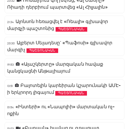
Ռոնալդուն գոլ խփեց, «Ալ Նասրը»
23:32
Ռիադի դերբիում պարտվեց «Ալ Հիլյալին»
Ալոնսոն հեռացվել է «Ռեալի» գլխավոր
21:34
մարզչի պաշտոնից
ՊԱՇՏՈՆԱԿԱՆ
Ալբերտ Սելադեսը` «Պաֆոսի» գլխավոր
20:30
մարզիչ
ՊԱՇՏՈՆԱԿԱՆ
«Ալաշկերտը» մարզական հավաք
19:53
կանցկացնի Անթալիայում
Բալոտելին կարեիրան կշարունակի ԱՄԷ-
13:51
ի երկրորդ լիգայում
ՊԱՇՏՈՆԱԿԱՆ
«Ինտերի» ու «Նապոլիի» մարտական ոչ-
01:54
ոքին
«Բարսան» համառ ու գոլառատ
01:03