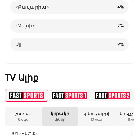
«Բավարիա»
4
%
Բելգիա
1
%
«Չելսի»
2
%
Այլ
8
%
Այլ
9
%
TV Ալիք
շաբաթ
կիրակի
երկուշաբթի
երեքշա
ԱԱ-2026, Փլեյ-օֆֆ, 1/4 եզրափակիչ.
8 օգս
Այսօր
10 օգս
11 օգս
Ֆրանսիա - Մարոկկո
00:15 - 02:05