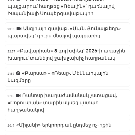
պայքարում հաղթեց «Ռեալին»` դառնալով
Իսպանիայի Սուպերգավաթակիր
Անգլիայի գավաթ. «Ման. Յունայթեդը»
23:13
պարտվեց` դուրս մնալով պայքարից
«Բավարիան» 8 գոլ խփեց` 2026-ի առաջին
22:27
խաղում տանելով ջախջախիչ հաղթանակ
«Բարսա» - «Ռեալ». Մեկնարկային
21:57
կազմերը
Ռանոսը խաղաժամանակ չստացավ,
21:13
«Բորուսիան» տարին սկսեց վստահ
հաղթանակով
«Միլանի» երկրորդ անընդմեջ ոչ-ոքին
20:17