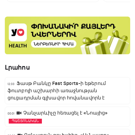
գլխավոր հովանավորն է
Լրահոս
Ֆասթ Բանկը Fast Sports-ի եթերում
12:33
ֆուտբոլի աշխարհի առաջնության
ցուցադրման գլխավոր հովանավորն է
Չանչարևիչը հեռացել է «Նոայից»
00:01
ՊԱՇՏՈՆԱԿԱՆ