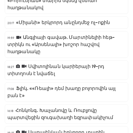
«Բորուսիան» տարին սկսեց վստահ
հաղթանակով
«Միլանի» երկրորդ անընդմեջ ոչ-ոքին
20:17
Անգլիայի գավաթ. Մարտինելիի հեթ-
19:59
տրիկն ու «Արսենալի» խոշոր հաշվով
հաղթանակը
Սվիտոլինան կարիերայի 19-րդ
18:27
տիտղոսն է նվաճել
Ֆլիկ. ««Ռեալի» դեմ խաղը բոլորովին այլ
17:08
բան է»
Հոնկոնգ. Խաչանովը և Ռուբլյովը
16:18
պարտվեցին զուգախաղի եզրափակիչում
Սաբալենկան երկրորդ տարին
15:45