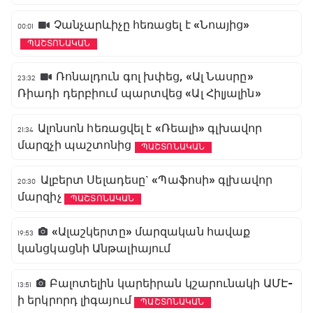
Չանչարևիչը հեռացել է «Նոայից»
00:01
ՊԱՇՏՈՆԱԿԱՆ
Ռոնալդուն գոլ խփեց, «Ալ Նասրը»
23:32
Ռիադի դերբիում պարտվեց «Ալ Հիլյալին»
Ալոնսոն հեռացվել է «Ռեալի» գլխավոր
21:34
մարզչի պաշտոնից
ՊԱՇՏՈՆԱԿԱՆ
Ալբերտ Սելադեսը` «Պաֆոսի» գլխավոր
20:30
մարզիչ
ՊԱՇՏՈՆԱԿԱՆ
«Ալաշկերտը» մարզական հավաք
19:53
կանցկացնի Անթալիայում
Բալոտելին կարեիրան կշարունակի ԱՄԷ-
13:51
ի երկրորդ լիգայում
ՊԱՇՏՈՆԱԿԱՆ