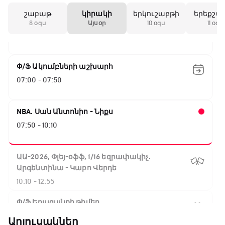
02:05 - 04:00
շաբաթ
կիրակի
երկուշաբթի
երեքշա
UFC Fight Night. Գամրոտ - Սալքիլդ
8 օգս
Այսօր
10 օգս
11 օգս
04:00 - 07:00
Փ/Ֆ Ակումբների աշխարհ
07:00 - 07:50
NBA. Սան Անտոնիո - Նիքս
07:50 - 10:10
ԱԱ-2026, Փլեյ-օֆֆ, 1/16 եզրափակիչ.
Արգենտինա - Կաբո Վերդե
10:10 - 12:55
Փ/Ֆ Երազանքի թիմեր
12:55 - 13:45
Աղյուսակներ