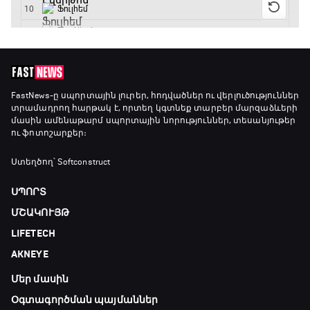
Ֆուտբոլի ազգեր
20:10 - 21:00
Փ/Ֆ Մաքս Ֆերստապեն. Չեմպիոնի
FastNews
-ը սպորտային լուրեր, հոդվածներ ու վերլուծություններ
տրամադրող հարթակ է, որտեղ կգտնեք տարբեր մարզաձևերի
անատոմիա
մասին ամենաթարմ սպորտային նորություններ, տեսանյութեր
21:00 - 23:20
ու ֆոտոշարքեր։
Առագաստանավային սպորտ
Ստեղծող՝ Softconstruct
23:20 - 23:45
ՍՊՈՐՏ
ՄՇԱԿՈՒՅԹ
Մշակույթ և ֆուտբոլ
LIFETECH
23:45 - 00:00
AKNEYE
Մեր մասին
Օգտագործման պայմաններ