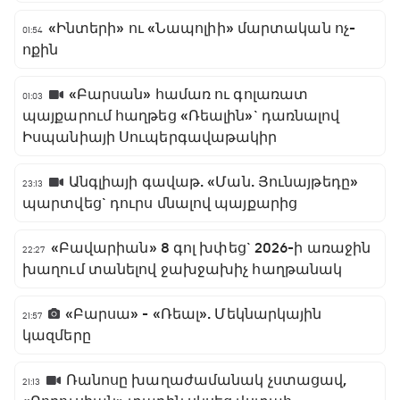
«Ինտերի» ու «Նապոլիի» մարտական ոչ-
01:54
ոքին
«Բարսան» համառ ու գոլառատ
01:03
պայքարում հաղթեց «Ռեալին»` դառնալով
Իսպանիայի Սուպերգավաթակիր
Անգլիայի գավաթ. «Ման. Յունայթեդը»
23:13
պարտվեց` դուրս մնալով պայքարից
«Բավարիան» 8 գոլ խփեց` 2026-ի առաջին
22:27
խաղում տանելով ջախջախիչ հաղթանակ
«Բարսա» - «Ռեալ». Մեկնարկային
21:57
կազմերը
Ռանոսը խաղաժամանակ չստացավ,
21:13