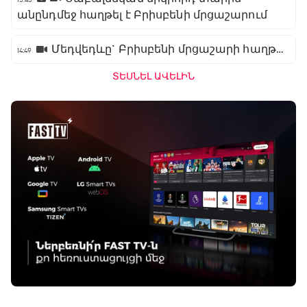
անընդմեջ հաղթել է Բրիսբենի մրցաշարում
Մեդվեդևը` Բրիսբենի մրցաշարի հաղթող
14:49
ՏԵՍՆԵԼ ԱՎԵԼԻՆ