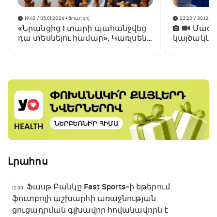
19:40 / 05.01.2026
• Ֆուտբոլ
23:20 / 30.12.20
«Նրանցից 1 տարի պահանջվեց
Մագնո
դա տեսնելու համար». Կառլսենը
կայծակնա
մեկնաբանել է Ամորիմի
աշխարհի 
հեռացումը
Լրահոս
Ֆասթ Բանկը Fast Sports-ի եթերում
12:33
ֆուտբոլի աշխարհի առաջնության
ցուցադրման գլխավոր հովանավորն է