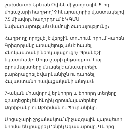
շախմատի Երևան Օփեն միջազգային 5-րդ
մրցաշարի հաղթող՝ 9 հնարավորից վաստակելով
7,5 միավոր, հաղորդում է ԿԳՄՍ
նախարարության մամուլի ծառայությունը։
Հաղթողը որոշվել է վերջին տուրում, որում Կարեն
Գրիգորյանը առավելության է հասել
Հնդկաստանի ներկայացուցիչ Պրանեշի
նկատմամբ։ Մրցաշարի ընթացքում հայ
գրոսմայստերը մնացել է անպարտելի,
բարձրացրել է վարկանիշն ու դարձել
Հայաստանի հավաքականի անդամ։
7-ական միավորով երկրորդ և երրորդ տեղերը
զբաղեցրել են հնդիկ գրոսմայստերներ
Ադհիբանը ու Աբհիմանյու Պուրանիկը:
Մրցաշարի շրջանակում միջազգային վարպետի
նորմա են լրացրել Բենիկ Ագասարովը, Գևորգ