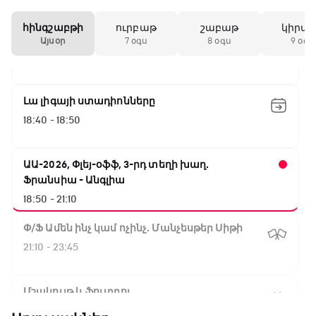
16:10 - 18:10
հինգշաբթի
ուրբաթ
շաբաթ
կիրա
Առագաստանավային սպորտ
Այսօր
7 օգս
8 օգս
9 օգս
18:10 - 18:40
Լա լիգայի ստադիոնները
18:40 - 18:50
ԱԱ-2026, Փլեյ-օֆֆ, 3-րդ տեղի խաղ.
Ֆրանսիա - Անգլիա
18:50 - 21:10
Փ/Ֆ Ամեն ինչ կամ ոչինչ. Մանչեսթեր Սիթի
21:10 - 23:45
Մշակույթ և ֆուտբոլ
23:45 - 00:00