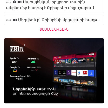
Սաբալենկան երկրորդ տարին
15:45
անընդմեջ հաղթել է Բրիսբենի մրցաշարում
Մեդվեդևը` Բրիսբենի մրցաշարի հաղթող
14:49
ՏԵՍՆԵԼ ԱՎԵԼԻՆ
Բացօթյա մարզական շոու
01:30 - 02:00
Փ/Ֆ Երազանքի թիմեր
02:00 - 02:50