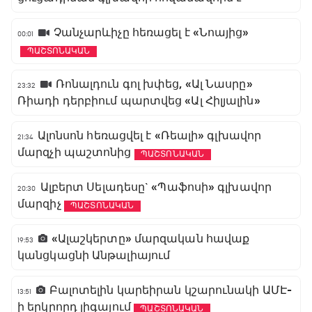
Չանչարևիչը հեռացել է «Նոայից»
00:01
ՊԱՇՏՈՆԱԿԱՆ
Ռոնալդուն գոլ խփեց, «Ալ Նասրը»
23:32
Ռիադի դերբիում պարտվեց «Ալ Հիլյալին»
Ալոնսոն հեռացվել է «Ռեալի» գլխավոր
21:34
մարզչի պաշտոնից
ՊԱՇՏՈՆԱԿԱՆ
Ալբերտ Սելադեսը` «Պաֆոսի» գլխավոր
20:30
մարզիչ
ՊԱՇՏՈՆԱԿԱՆ
«Ալաշկերտը» մարզական հավաք
19:53
կանցկացնի Անթալիայում
Բալոտելին կարեիրան կշարունակի ԱՄԷ-
13:51
ի երկրորդ լիգայում
ՊԱՇՏՈՆԱԿԱՆ