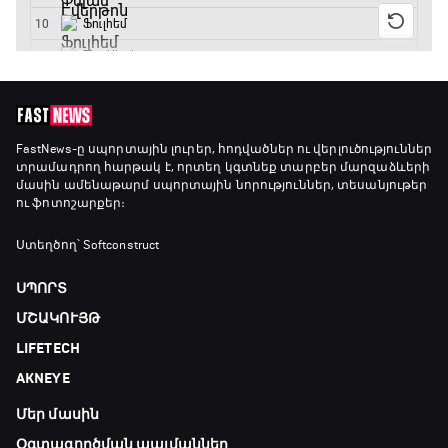
FastNews
-ը սպորտային լուրեր, հոդվածներ ու վերլուծություններ
տրամադրող հարթակ է, որտեղ կգտնեք տարբեր մարզաձևերի
մասին ամենաթարմ սպորտային նորություններ, տեսանյութեր
ու ֆոտոշարքեր։
Ստեղծող՝ Softconstruct
ՍՊՈՐՏ
ՄՇԱԿՈՒՅԹ
LIFETECH
AKNEYE
Մեր մասին
Օգտագործման պայմաններ