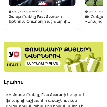
12:33 / 11.06.2026
• ՍՊՈՐՏ
00:01 / 13.01.202
Ֆասթ Բանկը Fast Sports-ի
Չանչարև
եթերում ֆուտբոլի աշխարհի
«Նոայից»
առաջնության ցուցադրման
գլխավոր հովանավորն է
Լրահոս
Ֆասթ Բանկը Fast Sports-ի եթերում
12:33
ֆուտբոլի աշխարհի առաջնության
ցուցադրման գլխավոր հովանավորն է