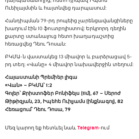
դարպասաձողից, հետո դիպավ Իպեհե
Ուեիլայմսին և հայտնվեց դարպասում:
Հանդիպման 79-րդ րոպեից չարենցավանցիները
խաղում էին 10 ֆուտբոլիստով: Երկրորդ դեղին
քարտը ստանալուց հետո խաղադաշտից
հեռացվեց Դեու Դոսան:
ԲԿՄԱ-ն վաստակեց 13 միավոր և բարձրացավ 5-
րդ տեղ: «Վանը» 4 միավոր նախավերջին տեղում:
Հայաստանի Պրեմիեր լիգա
«Վան» – ԲԿՄԱ՝ 1:2
Գոլեր՝ Քրիստոֆեր Բոնիֆեյս (11մ), 67 – Սերոժ
Թիթիզյան, 23, Իպեհե Ուիլյամս (ինքնագոլ), 82
Հեռացում՝ Դեու Դոսա, 79
Մեզ կարող եք հետևել նաև
Telegram
-ում