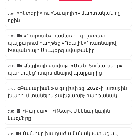
«Ինտերի» ու «Նապոլիի» մարտական ոչ-
01:54
ոքին
«Բարսան» համառ ու գոլառատ
01:03
պայքարում հաղթեց «Ռեալին»` դառնալով
Իսպանիայի Սուպերգավաթակիր
Անգլիայի գավաթ. «Ման. Յունայթեդը»
23:13
պարտվեց` դուրս մնալով պայքարից
«Բավարիան» 8 գոլ խփեց` 2026-ի առաջին
22:27
խաղում տանելով ջախջախիչ հաղթանակ
«Բարսա» - «Ռեալ». Մեկնարկային
21:57
կազմերը
Ռանոսը խաղաժամանակ չստացավ,
21:13