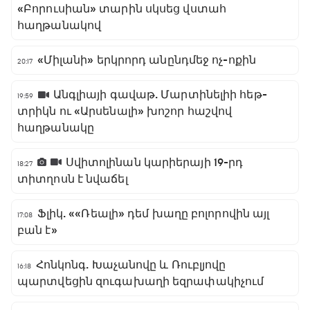
«Բորուսիան» տարին սկսեց վստահ
հաղթանակով
«Միլանի» երկրորդ անընդմեջ ոչ-ոքին
20:17
Անգլիայի գավաթ. Մարտինելիի հեթ-
19:59
տրիկն ու «Արսենալի» խոշոր հաշվով
հաղթանակը
Սվիտոլինան կարիերայի 19-րդ
18:27
տիտղոսն է նվաճել
Ֆլիկ. ««Ռեալի» դեմ խաղը բոլորովին այլ
17:08
բան է»
Հոնկոնգ. Խաչանովը և Ռուբլյովը
16:18
պարտվեցին զուգախաղի եզրափակիչում