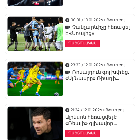
առաջնության
ցուցադրման գլխավոր
հովանավորն է
00:01 / 13.01.2026
• Ֆուտբոլ
Չանչարևիչը հեռացել
է «Նոայից»
ՊԱՇՏՈՆԱԿԱՆ
23:32 / 12.01.2026
• Ֆուտբոլ
Ռոնալդուն գոլ խփեց,
«Ալ Նասրը» Ռիադի
դերբիում պարտվեց «Ալ
Հիլյալին»
21:34 / 12.01.2026
• Ֆուտբոլ
Ալոնսոն հեռացվել է
«Ռեալի» գլխավոր
մարզչի պաշտոնից
ՊԱՇՏՈՆԱԿԱՆ