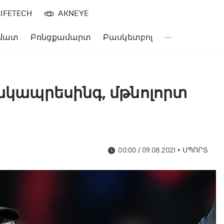
LIFETECH
AKNEYE
մատ
Բռնցքամարտ
Բասկետբոլ
հակապրեսինգ, մթնոլորտ
00:00 / 09.08.2021
•
ՍՊՈՐՏ