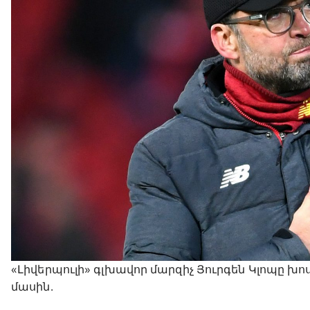
«Լիվերպուլի» գլխավոր մարզիչ Յուրգեն Կլոպը խ
մասին․