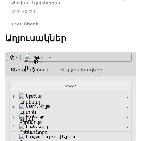
Ֆլիկ. ««Ռեալի» դեմ
Անգլիա - Արգենտինա
խաղը բոլորովին այլ
13:20 - 15:20
բան է»
GOAT. Ռեգբի
15:20 - 15:45
Աղյուսակներ
16:18 / 11.01.2026
• Թենիս
Հոնկոնգ. Խաչանովը և
ԱԱ-2026, Փլեյ-օֆֆ, կիսաեզրափակիչ.
Ռուբլյովը պարտվեցին
Ֆրանսիա - Իսպանիա
զուգախաղի
եզրափակիչում
15:45 - 17:40
Փ/Ֆ Ակումբների աշխարհ
15:45 / 11.01.2026
• Թենիս
17:40 - 18:35
Սաբալենկան
երկրորդ տարին
անընդմեջ հաղթել է
Լա լիգայի ստադիոնները
Բրիսբենի մրցաշարում
18:35 - 18:45
14:49 / 11.01.2026
• Թենիս
GOAT. Ֆորմուլա 1-ի ավտոարշավորդներ
Մեդվեդևը` Բրիսբենի