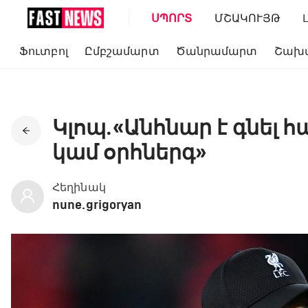
ՍՊՈՐՏ
ՄՇԱԿՈՒՅԹ
Ֆուտբոլ
Ըմբշամարտ
Ծանրամարտ
Շախ
Կլոպ․«Անհնար է գնել 
կամ օրհներգ»
Հեղինակ
nune.grigoryan