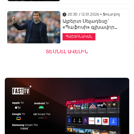
20:30 / 12.01.2026
• Ֆուտբոլ
Ալբերտ Սելադեսը`
«Պաֆոսի» գլխավոր
մարզիչ
ՊԱՇՏՈՆԱԿԱՆ
ՏԵՍՆԵԼ ԱՎԵԼԻՆ
19:53 / 12.01.2026
• Ֆուտբոլ
«Ալաշկերտը»
մարզական հավաք
կանցկացնի
Անթալիայում
13:51 / 12.01.2026
• Ֆուտբոլ
Բալոտելին
կարեիրան կշարունակի
ԱՄԷ-ի երկրորդ լիգայում
ՊԱՇՏՈՆԱԿԱՆ