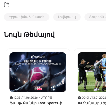
Իբրահիմա Կոնատե
Լիվերպուլ
Յուրգեն 
Նույն Թեմայով
12:33 / 11.06.2026
• ՍՊՈՐՏ
00:01 / 13.01.202
Ֆասթ Բանկը Fast Sports-ի
Չանչարևիչ