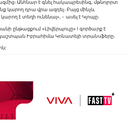
զմից։ Անհնար է գնել հակապրեսինգ, մթնոլորտ
նք կարող դրա վրա ազդել։ Բայց մինչև
րող է տեղի ունենալ», – ասել է Կլոպը։
նի ընթացքում «Լիվերպուլը» 1 գործարք է
գի» պաշտպան Իբրահիմա Կոնատեյի տրանսֆերը։
ին: