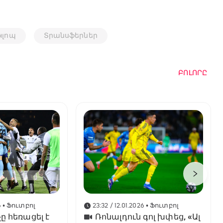
Կլոպ
Տրանսֆերներ
ԲՈԼՈՐԸ
6
• Ֆուտբոլ
23:32 / 12.01.2026
• Ֆուտբոլ
ը հեռացել է
Ռոնալդուն գոլ խփեց, «Ալ