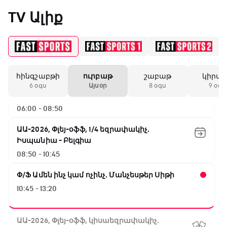
Արգենտինա - Շվեյցարիա
«Միլանի» երկրորդ
TV Ալիք
02:45 - 05:25
անընդմեջ ոչ-ոքին
Փ/Ֆ Սպասումներին հակառակ
05:25 - 06:00
19:59 / 11.01.2026
• Ֆուտբոլ
հինգշաբթի
ուրբաթ
շաբաթ
կիրա
ԱԱ-2026, Փլեյ-օֆֆ, 1/16 եզրափակիչ.
Անգլիայի գավաթ.
6 օգս
Այսօր
8 օգս
9 օգս
Մարտինելիի հեթ-
Ավստրալիա - Եգիպտոս
տրիկն ու «Արսենալի»
06:00 - 08:50
խոշոր հաշվով
հաղթանակը
ԱԱ-2026, Փլեյ-օֆֆ, 1/4 եզրափակիչ.
Իսպանիա - Բելգիա
18:27 / 11.01.2026
• Թենիս
08:50 - 10:45
Սվիտոլինան
կարիերայի 19-րդ
Փ/Ֆ Ամեն ինչ կամ ոչինչ. Մանչեսթեր Սիթի
տիտղոսն է նվաճել
10:45 - 13:20
17:08 / 11.01.2026
• Ֆուտբոլ
ԱԱ-2026, Փլեյ-օֆֆ, կիսաեզրափակիչ.