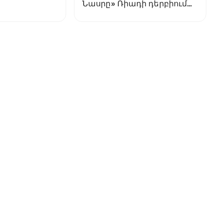
Նասրը» Ռիադի դերբիում
պարտվեց «Ալ Հիլյալին»