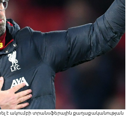
ոսել է ակումբի տրանսֆերային քաղաքականության