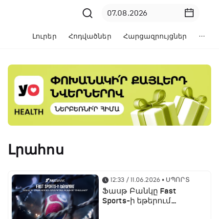
Լուրեր
Հոդվածներ
Հարցազրույցներ
Լրահոս
12:33 / 11.06.2026
• ՍՊՈՐՏ
Ֆասթ Բանկը Fast
Sports-ի եթերում
ֆուտբոլի աշխարհի