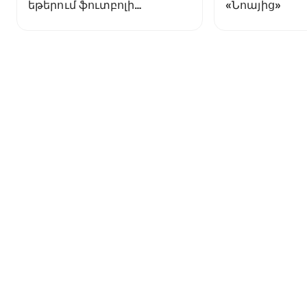
եթերում ֆուտբոլի
«Նոայից»
աշխարհի առաջնության
ցուցադրման գլխավոր
հովանավորն է