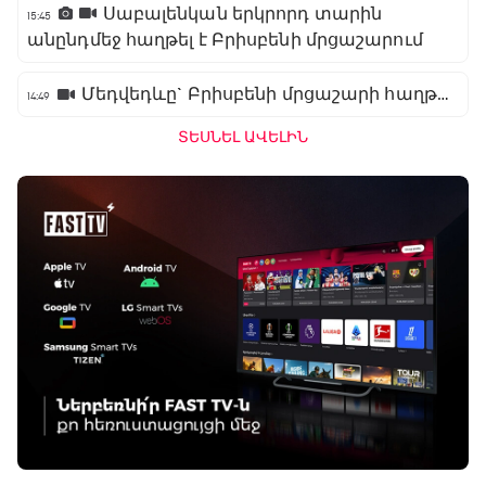
Սաբալենկան երկրորդ տարին
15:45
անընդմեջ հաղթել է Բրիսբենի մրցաշարում
Մեդվեդևը` Բրիսբենի մրցաշարի հաղթող
14:49
ՏԵՍՆԵԼ ԱՎԵԼԻՆ