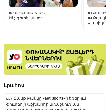
12:08 / 06.01.2026
• Ֆուտբոլ
11:40 / 05.01.202
Ինչ դիտել այսօր
Բասկետբ
Կլասիկոյո
է «Ռեալին
Լրահոս
Ֆասթ Բանկը Fast Sports-ի եթերում
12:33
ֆուտբոլի աշխարհի առաջնության