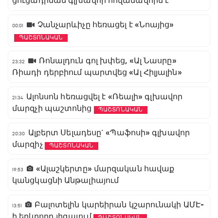
ցուցադրման գլխավոր հովանավորն է
Չանչարևիչը հեռացել է «Նոայից»
00:01
ՊԱՇՏՈՆԱԿԱՆ
Ռոնալդուն գոլ խփեց, «Ալ Նասրը»
23:32
Ռիադի դերբիում պարտվեց «Ալ Հիլյալին»
Ալոնսոն հեռացվել է «Ռեալի» գլխավոր
21:34
մարզչի պաշտոնից
ՊԱՇՏՈՆԱԿԱՆ
Ալբերտ Սելադեսը` «Պաֆոսի» գլխավոր
20:30
մարզիչ
ՊԱՇՏՈՆԱԿԱՆ
«Ալաշկերտը» մարզական հավաք
19:53
կանցկացնի Անթալիայում
Բալոտելին կարեիրան կշարունակի ԱՄԷ-
13:51
ի երկրորդ լիգայում
ՊԱՇՏՈՆԱԿԱՆ