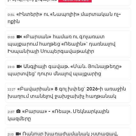
«Ինտերի» ու «Նապոլիի» մարտական ոչ-
01:54
ոքին
«Բարսան» համառ ու գոլառատ
01:03
պայքարում հաղթեց «Ռեալին»` դառնալով
Իսպանիայի Սուպերգավաթակիր
Անգլիայի գավաթ. «Ման. Յունայթեդը»
23:13
պարտվեց` դուրս մնալով պայքարից
«Բավարիան» 8 գոլ խփեց` 2026-ի առաջին
22:27
խաղում տանելով ջախջախիչ հաղթանակ
«Բարսա» - «Ռեալ». Մեկնարկային
21:57
կազմերը
Ռանոսը խաղաժամանակ չստացավ,
21:13