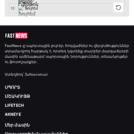
Փ/Ֆ Մաքս Ֆերստապեն. Չեմպիոնի
անատոմիա
21:00 - 23:20
Առագաստանավային սպորտ
FastNews
-ը սպորտային լուրեր, հոդվածներ ու վերլուծություններ
տրամադրող հարթակ է, որտեղ կգտնեք տարբեր մարզաձևերի
23:20 - 23:45
մասին ամենաթարմ սպորտային նորություններ, տեսանյութեր
ու ֆոտոշարքեր։
Մշակույթ և ֆուտբոլ
Ստեղծող՝ Softconstruct
23:45 - 00:00
ՍՊՈՐՏ
ՄՇԱԿՈՒՅԹ
LIFETECH
AKNEYE
Մեր մասին