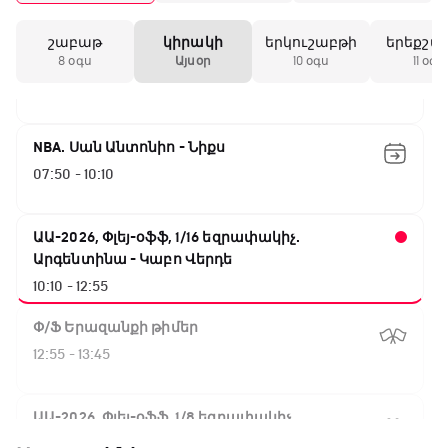
շաբաթ
կիրակի
երկուշաբթի
երեքշա
Փ/Ֆ Ակումբների աշխարհ
8 օգս
Այսօր
10 օգս
11 օգս
07:00 - 07:50
NBA. Սան Անտոնիո - Նիքս
07:50 - 10:10
ԱԱ-2026, Փլեյ-օֆֆ, 1/16 եզրափակիչ.
Արգենտինա - Կաբո Վերդե
10:10 - 12:55
Փ/Ֆ Երազանքի թիմեր
12:55 - 13:45
ԱԱ-2026, Փլեյ-օֆֆ, 1/8 եզրափակիչ.
Կանադա - Մարոկկո