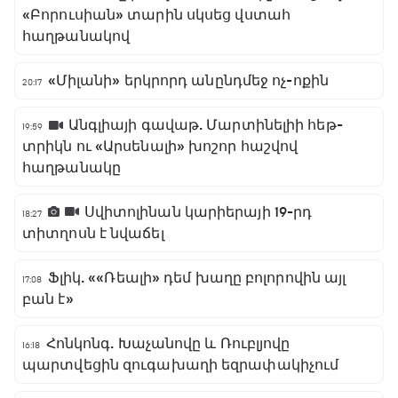
«Բորուսիան» տարին սկսեց վստահ
հաղթանակով
«Միլանի» երկրորդ անընդմեջ ոչ-ոքին
20:17
Անգլիայի գավաթ. Մարտինելիի հեթ-
19:59
տրիկն ու «Արսենալի» խոշոր հաշվով
հաղթանակը
Սվիտոլինան կարիերայի 19-րդ
18:27
տիտղոսն է նվաճել
Ֆլիկ. ««Ռեալի» դեմ խաղը բոլորովին այլ
17:08
բան է»
Հոնկոնգ. Խաչանովը և Ռուբլյովը
16:18
պարտվեցին զուգախաղի եզրափակիչում