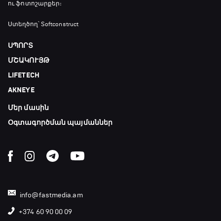
18:50 - 21:10
ու ֆոտոշարքեր։
Փ/Ֆ Ամեն ինչ կամ ոչինչ. Մանչեսթեր Սիթի
Ստեղծող՝ Softconstruct
21:10 - 23:45
ՍՊՈՐՏ
ՄՇԱԿՈՒՅԹ
Մշակույթ և ֆուտբոլ
LIFETECH
23:45 - 00:00
AKNEYE
Մեր մասին
Օգտագործման պայմաններ
info@fastmedia.am
+374 60 90 00 09