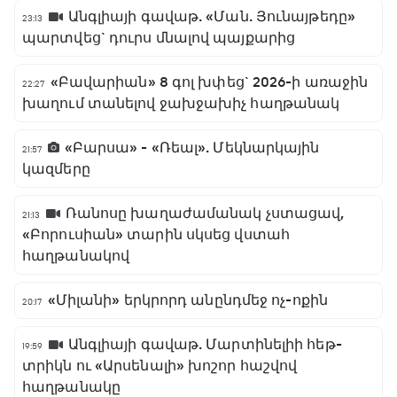
Անգլիայի գավաթ. «Ման. Յունայթեդը»
23:13
պարտվեց` դուրս մնալով պայքարից
«Բավարիան» 8 գոլ խփեց` 2026-ի առաջին
22:27
խաղում տանելով ջախջախիչ հաղթանակ
«Բարսա» - «Ռեալ». Մեկնարկային
21:57
կազմերը
Ռանոսը խաղաժամանակ չստացավ,
21:13
«Բորուսիան» տարին սկսեց վստահ
հաղթանակով
«Միլանի» երկրորդ անընդմեջ ոչ-ոքին
20:17
Անգլիայի գավաթ. Մարտինելիի հեթ-
19:59
տրիկն ու «Արսենալի» խոշոր հաշվով
հաղթանակը