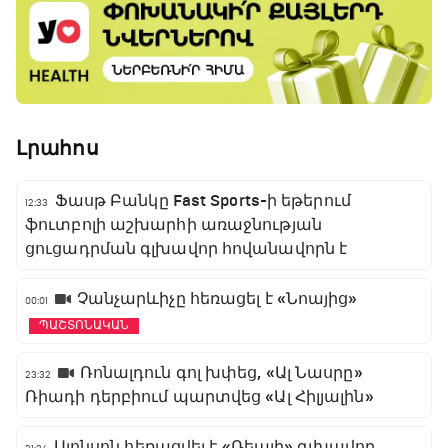
Լրահոս
Ֆասթ Բանկը Fast Sports-ի եթերում
12:33
ֆուտբոլի աշխարհի առաջնության
ցուցադրման գլխավոր հովանավորն է
Չանչարևիչը հեռացել է «Նոայից»
00:01
ՊԱՇՏՈՆԱԿԱՆ
Ռոնալդուն գոլ խփեց, «Ալ Նասրը»
23:32
Ռիադի դերբիում պարտվեց «Ալ Հիլյալին»
Ալոնսոն հեռացվել է «Ռեալի» գլխավոր