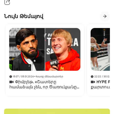
Նույն Թեմայով
15:07 / 05.01.2026
• Խառը մենամարտեր
22:22 / 30.12.20
Փիմբլեթ. «Շատերը
HYPE F
համաձայն չեն, որ Ծառուկյանը
քարտում 
հաղթել է Օլիվեյրային»
ներկայացո