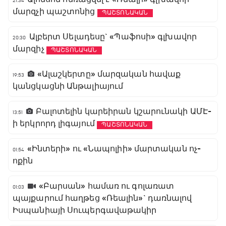
21:34
մարզչի պաշտոնից
ՊԱՇՏՈՆԱԿԱՆ
Ալբերտ Սելադեսը` «Պաֆոսի» գլխավոր
20:30
մարզիչ
ՊԱՇՏՈՆԱԿԱՆ
«Ալաշկերտը» մարզական հավաք
19:53
կանցկացնի Անթալիայում
Բալոտելին կարեիրան կշարունակի ԱՄԷ-
13:51
ի երկրորդ լիգայում
ՊԱՇՏՈՆԱԿԱՆ
«Ինտերի» ու «Նապոլիի» մարտական ոչ-
01:54
ոքին
«Բարսան» համառ ու գոլառատ
01:03
պայքարում հաղթեց «Ռեալին»` դառնալով
Իսպանիայի Սուպերգավաթակիր