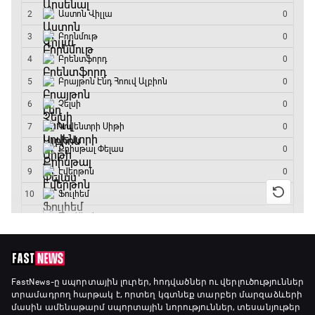
GOAT. Կանանց հեծանվավազք
15:45 - 16:10
ԱԱ-2026, Փլեյ-օֆֆ, կիսաեզրափակիչ.
Անգլիա - Արգենտինա
16:10 - 18:10
Առագաստանավային սպորտ
18:10 - 18:40
Լա լիգայի ստադիոնները
18:40 - 18:50
ԱԱ-2026, Փլեյ-օֆֆ, 3-րդ տեղի խաղ.
FastNews
-ը սպորտային լուրեր, հոդվածներ ու վերլուծություններ
տրամադրող հարթակ է, որտեղ կգտնեք տարբեր մարզաձևերի
Ֆրանսիա - Անգլիա
մասին ամենաթարմ սպորտային նորություններ, տեսանյութեր