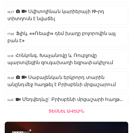
Սվիտոլինան կարիերայի 19-րդ
18:27
տիտղոսն է նվաճել
Ֆլիկ. ««Ռեալի» դեմ խաղը բոլորովին այլ
17:08
բան է»
Հոնկոնգ. Խաչանովը և Ռուբլյովը
16:18
պարտվեցին զուգախաղի եզրափակիչում
Սաբալենկան երկրորդ տարին
15:45
անընդմեջ հաղթել է Բրիսբենի մրցաշարում
Մեդվեդևը` Բրիսբենի մրցաշարի հաղթող
14:49
ՏԵՍՆԵԼ ԱՎԵԼԻՆ