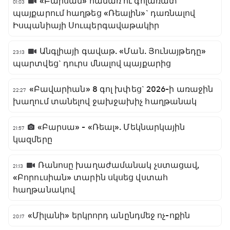
«Բարսան» համառ ու գոլառատ
01:03
պայքարում հաղթեց «Ռեալին»` դառնալով
Իսպանիայի Սուպերգավաթակիր
Անգլիայի գավաթ. «Ման. Յունայթեդը»
23:13
պարտվեց` դուրս մնալով պայքարից
«Բավարիան» 8 գոլ խփեց` 2026-ի առաջին
22:27
խաղում տանելով ջախջախիչ հաղթանակ
«Բարսա» - «Ռեալ». Մեկնարկային
21:57
կազմերը
Ռանոսը խաղաժամանակ չստացավ,
21:13
«Բորուսիան» տարին սկսեց վստահ
հաղթանակով
«Միլանի» երկրորդ անընդմեջ ոչ-ոքին
20:17