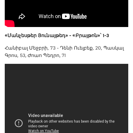
«Մանչեսթեր Յունայթեդ» - «Բրայթոն»՝ 1-3
Հանիբալ Մեջբրի, 73 - Դենի Ուելբեք, 20, Պասկալ
Գրոս, 53, Ժոաո Պեդրո, 71