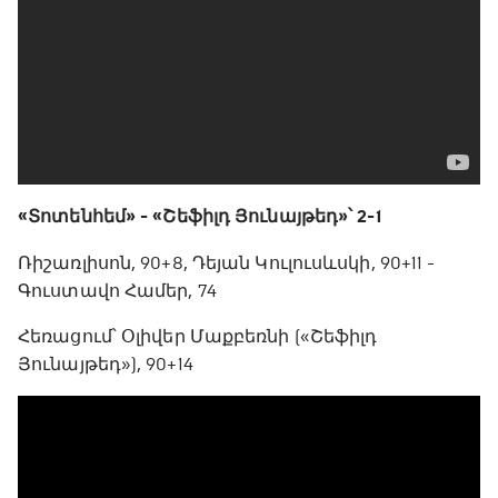
«Տոտենհեմ» - «Շեֆիլդ Յունայթեդ»՝ 2-1
Ռիշառլիսոն, 90+8, Դեյան Կուլուսևսկի, 90+11 -
Գուստավո Համեր, 74
Հեռացում՝ Օլիվեր Մաքբեռնի («Շեֆիլդ
Յունայթեդ»), 90+14