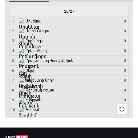
Ֆորմուլա 1. Հունգարիայի Գրան Պրի.
Մրցարշավ
19:10 - 21:30
ԱԱ-2026, Փլեյ-օֆֆ, եզրափակիչ. Իսպանիա -
Արգենտինա
21:30 - 00:00