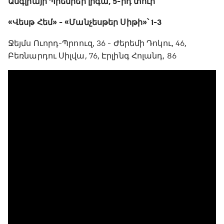
Անգլիայի Պրեմիեր լիգա, 5-րդ տուր
«Վեսթ Հեմ» - «Մանչեսթեր Սիթի»՝ 1-3
Ջեյմս Ուորդ-Պրոուզ, 36 - Ժերեմի Դոկու, 46,
Բեռնարդու Սիլվա, 76, Էրլինգ Հոլանդ, 86