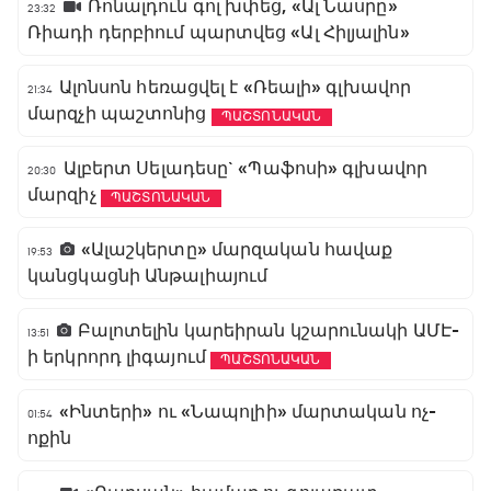
Ռոնալդուն գոլ խփեց, «Ալ Նասրը»
23:32
Ռիադի դերբիում պարտվեց «Ալ Հիլյալին»
Ալոնսոն հեռացվել է «Ռեալի» գլխավոր
21:34
մարզչի պաշտոնից
ՊԱՇՏՈՆԱԿԱՆ
Ալբերտ Սելադեսը` «Պաֆոսի» գլխավոր
20:30
մարզիչ
ՊԱՇՏՈՆԱԿԱՆ
«Ալաշկերտը» մարզական հավաք
19:53
կանցկացնի Անթալիայում
Բալոտելին կարեիրան կշարունակի ԱՄԷ-
13:51
ի երկրորդ լիգայում
ՊԱՇՏՈՆԱԿԱՆ
«Ինտերի» ու «Նապոլիի» մարտական ոչ-
01:54
ոքին