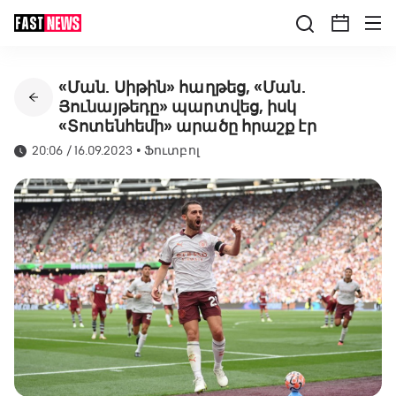
«Ման. Սիթին» հաղթեց, «Ման.
Յունայթեդը» պարտվեց, իսկ
«Տոտենհեմի» արածը հրաշք էր
20:06 / 16.09.2023
•
Ֆուտբոլ