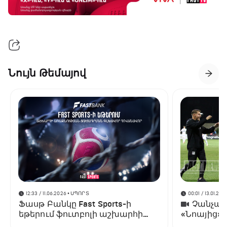
Նույն Թեմայով
12:33 / 11.06.2026
• ՍՊՈՐՏ
00:01 / 13.01.202
Ֆասթ Բանկը Fast Sports-ի
Չանչարև
եթերում ֆուտբոլի աշխարհի
«Նոայից»
առաջնության ցուցադրման