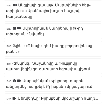
Անգլիայի գավաթ. Մարտինելիի հեթ-
19:59
տրիկն ու «Արսենալի» խոշոր հաշվով
հաղթանակը
Սվիտոլինան կարիերայի 19-րդ
18:27
տիտղոսն է նվաճել
Ֆլիկ. ««Ռեալի» դեմ խաղը բոլորովին այլ
17:08
բան է»
Հոնկոնգ. Խաչանովը և Ռուբլյովը
16:18
պարտվեցին զուգախաղի եզրափակիչում
Սաբալենկան երկրորդ տարին
15:45
անընդմեջ հաղթել է Բրիսբենի մրցաշարում
Մեդվեդևը` Բրիսբենի մրցաշարի հաղթող
14:49