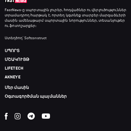
FastNews
-ը սպորտային լուրեր, հոդվածներ ու վերլուծություններ
տրամադրող հարթակ է, որտեղ կգտնեք տարբեր մարզաձևերի
մասին ամենաթարմ սպորտային նորություններ, տեսանյութեր
ու ֆոտոշարքեր։
Ստեղծող՝ Softconstruct
ՍՊՈՐՏ
ՄՇԱԿՈՒՅԹ
LIFETECH
AKNEYE
Մեր մասին
Օգտագործման պայմաններ