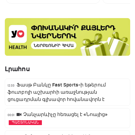
գլխավոր հովանավորն է
Լրահոս
Ֆասթ Բանկը Fast Sports-ի եթերում
12:33
ֆուտբոլի աշխարհի առաջնության
ցուցադրման գլխավոր հովանավորն է
Չանչարևիչը հեռացել է «Նոայից»
00:01
ՊԱՇՏՈՆԱԿԱՆ