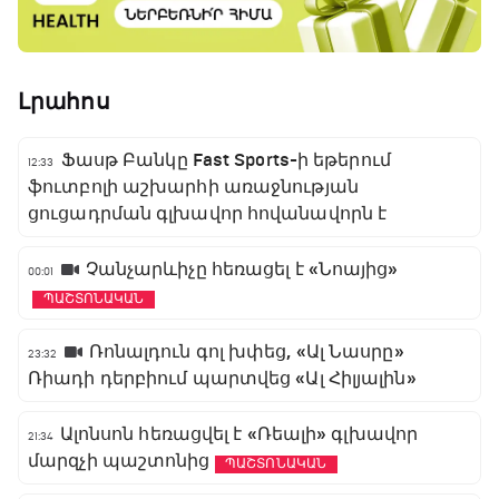
Լրահոս
Ֆասթ Բանկը Fast Sports-ի եթերում
12:33
ֆուտբոլի աշխարհի առաջնության
ցուցադրման գլխավոր հովանավորն է
Չանչարևիչը հեռացել է «Նոայից»
00:01
ՊԱՇՏՈՆԱԿԱՆ
Ռոնալդուն գոլ խփեց, «Ալ Նասրը»
23:32
Ռիադի դերբիում պարտվեց «Ալ Հիլյալին»
Ալոնսոն հեռացվել է «Ռեալի» գլխավոր
21:34
մարզչի պաշտոնից
ՊԱՇՏՈՆԱԿԱՆ