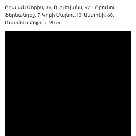
Բրայան Մորիս, 36, Ուիլ Էվանս, 47 - Բրունու
Ֆերնանդեշ, 7, Կոբի Մայնու, 13, Անտոնի, 68,
Ռասմուս Հոյլուն, 90+4