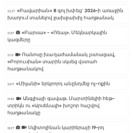
«Բավարիան» 8 գոլ խփեց` 2026-ի առաջին
22:27
խաղում տանելով ջախջախիչ հաղթանակ
«Բարսա» - «Ռեալ». Մեկնարկային
21:57
կազմերը
Ռանոսը խաղաժամանակ չստացավ,
21:13
«Բորուսիան» տարին սկսեց վստահ
հաղթանակով
«Միլանի» երկրորդ անընդմեջ ոչ-ոքին
20:17
Անգլիայի գավաթ. Մարտինելիի հեթ-
19:59
տրիկն ու «Արսենալի» խոշոր հաշվով
հաղթանակը
Սվիտոլինան կարիերայի 19-րդ
18:27