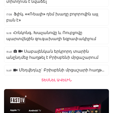
տիտղոսն է նվաճել
Ֆլիկ. ««Ռեալի» դեմ խաղը բոլորովին այլ
17:08
բան է»
Հոնկոնգ. Խաչանովը և Ռուբլյովը
16:18
պարտվեցին զուգախաղի եզրափակիչում
Սաբալենկան երկրորդ տարին
15:45
անընդմեջ հաղթել է Բրիսբենի մրցաշարում
Մեդվեդևը` Բրիսբենի մրցաշարի հաղթող
14:49
ՏԵՍՆԵԼ ԱՎԵԼԻՆ