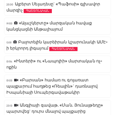
Ալբերտ Սելադեսը` «Պաֆոսի» գլխավոր
20:30
մարզիչ
ՊԱՇՏՈՆԱԿԱՆ
«Ալաշկերտը» մարզական հավաք
19:53
կանցկացնի Անթալիայում
Բալոտելին կարեիրան կշարունակի ԱՄԷ-
13:51
ի երկրորդ լիգայում
ՊԱՇՏՈՆԱԿԱՆ
«Ինտերի» ու «Նապոլիի» մարտական ոչ-
01:54
ոքին
«Բարսան» համառ ու գոլառատ
01:03
պայքարում հաղթեց «Ռեալին»` դառնալով
Իսպանիայի Սուպերգավաթակիր
Անգլիայի գավաթ. «Ման. Յունայթեդը»
23:13
պարտվեց` դուրս մնալով պայքարից