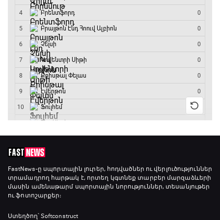
FastNews
-ը սպորտային լուրեր, հոդվածներ ու վերլուծություններ
տրամադրող հարթակ է, որտեղ կգտնեք տարբեր մարզաձևերի
մասին ամենաթարմ սպորտային նորություններ, տեսանյութեր
ու ֆոտոշարքեր։
Ստեղծող՝ Softconstruct