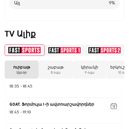
GOAT. Ռեգբի
Այլ
9
%
15:20 - 15:45
ԱԱ-2026, Փլեյ-օֆֆ, կիսաեզրափակիչ.
TV Ալիք
Ֆրանսիա - Իսպանիա
15:45 - 17:40
Փ/Ֆ Ակումբների աշխարհ
17:40 - 18:35
ուրբաթ
շաբաթ
կիրակի
երկուշա
Այսօր
8 օգս
9 օգս
10 օգս
Լա լիգայի ստադիոնները
18:35 - 18:45
GOAT. Ֆորմուլա 1-ի ավտոարշավորդներ
18:45 - 19:10