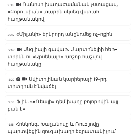
Ռանոսը խաղաժամանակ չստացավ,
21:13
«Բորուսիան» տարին սկսեց վստահ
հաղթանակով
«Միլանի» երկրորդ անընդմեջ ոչ-ոքին
20:17
Անգլիայի գավաթ. Մարտինելիի հեթ-
19:59
տրիկն ու «Արսենալի» խոշոր հաշվով
հաղթանակը
Սվիտոլինան կարիերայի 19-րդ
18:27
տիտղոսն է նվաճել
Ֆլիկ. ««Ռեալի» դեմ խաղը բոլորովին այլ
17:08
բան է»
Հոնկոնգ. Խաչանովը և Ռուբլյովը
16:18
պարտվեցին զուգախաղի եզրափակիչում