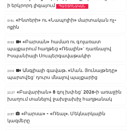
ի երկրորդ լիգայում
ՊԱՇՏՈՆԱԿԱՆ
«Ինտերի» ու «Նապոլիի» մարտական ոչ-
01:54
ոքին
«Բարսան» համառ ու գոլառատ
01:03
պայքարում հաղթեց «Ռեալին»` դառնալով
Իսպանիայի Սուպերգավաթակիր
Անգլիայի գավաթ. «Ման. Յունայթեդը»
23:13
պարտվեց` դուրս մնալով պայքարից
«Բավարիան» 8 գոլ խփեց` 2026-ի առաջին
22:27
խաղում տանելով ջախջախիչ հաղթանակ
«Բարսա» - «Ռեալ». Մեկնարկային
21:57
կազմերը