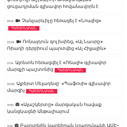
ցուցադրման գլխավոր հովանավորն է
Չանչարևիչը հեռացել է «Նոայից»
00:01
ՊԱՇՏՈՆԱԿԱՆ
Ռոնալդուն գոլ խփեց, «Ալ Նասրը»
23:32
Ռիադի դերբիում պարտվեց «Ալ Հիլյալին»
Ալոնսոն հեռացվել է «Ռեալի» գլխավոր
21:34
մարզչի պաշտոնից
ՊԱՇՏՈՆԱԿԱՆ
Ալբերտ Սելադեսը` «Պաֆոսի» գլխավոր
20:30
մարզիչ
ՊԱՇՏՈՆԱԿԱՆ
«Ալաշկերտը» մարզական հավաք
19:53
կանցկացնի Անթալիայում
Բալոտելին կարեիրան կշարունակի ԱՄԷ-
13:51