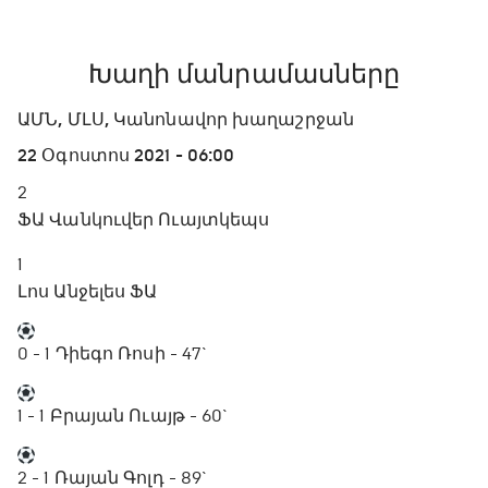
Խաղի մանրամասները
ԱՄՆ, ՄԼՍ, Կանոնավոր խաղաշրջան
22 Օգոստոս 2021 - 06:00
2
ՖԱ Վանկուվեր Ուայտկեպս
1
Լոս Անջելես ՖԱ
0 - 1
Դիեգո Ռոսի - 47`
1 - 1
Բրայան Ուայթ - 60`
2 - 1
Ռայան Գոլդ - 89`