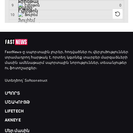
FastNews
-ը սպորտային լուրեր, հոդվածներ ու վերլուծություններ
տրամադրող հարթակ է, որտեղ կգտնեք տարբեր մարզաձևերի
մասին ամենաթարմ սպորտային նորություններ, տեսանյութեր
ու ֆոտոշարքեր։
Ստեղծող՝ Softconstruct
ՍՊՈՐՏ
ՄՇԱԿՈՒՅԹ
LIFETECH
AKNEYE
Մեր մասին