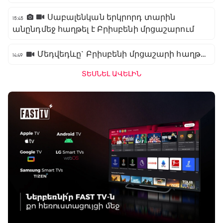
Սաբալենկան երկրորդ տարին
15:45
անընդմեջ հաղթել է Բրիսբենի մրցաշարում
Մեդվեդևը` Բրիսբենի մրցաշարի հաղթող
14:49
ՏԵՍՆԵԼ ԱՎԵԼԻՆ
Բացօթյա մարզական շոու
01:30 - 02:00
Փ/Ֆ Երազանքի թիմեր
02:00 - 02:50