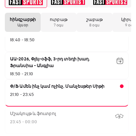
Առագաստանավային սպորտ
18:10 - 18:40
հինգշաբթի
ուրբաթ
շաբաթ
կիրա
Այսօր
7 օգս
8 օգս
9 օգս
Լա լիգայի ստադիոնները
18:40 - 18:50
ԱԱ-2026, Փլեյ-օֆֆ, 3-րդ տեղի խաղ.
Ֆրանսիա - Անգլիա
18:50 - 21:10
Փ/Ֆ Ամեն ինչ կամ ոչինչ. Մանչեսթեր Սիթի
21:10 - 23:45
Մշակույթ և ֆուտբոլ
23:45 - 00:00