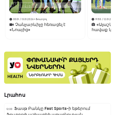
00:01 / 13.01.2026
• Ֆուտբոլ
19:53 / 12.01.202
Չանչարևիչը հեռացել է
«Ալաշկ
«Նոայից»
հավաք կա
Անթալիայ
Լրահոս
Ֆասթ Բանկը Fast Sports-ի եթերում
12:33
ֆուտբոլի աշխարհի առաջնության