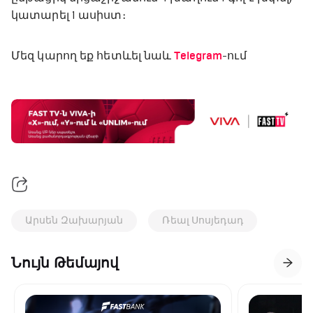
կատարել 1 ասիստ։
Մեզ կարող եք հետևել նաև
Telegram
-ում
Արսեն Զախարյան
Ռեալ Սոսյեդադ
Նույն Թեմայով