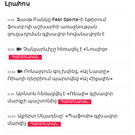
Լրահոս
Ֆասթ Բանկը Fast Sports-ի եթերում
12:33
ֆուտբոլի աշխարհի առաջնության
ցուցադրման գլխավոր հովանավորն է
Չանչարևիչը հեռացել է «Նոայից»
00:01
ՊԱՇՏՈՆԱԿԱՆ
Ռոնալդուն գոլ խփեց, «Ալ Նասրը»
23:32
Ռիադի դերբիում պարտվեց «Ալ Հիլյալին»
Ալոնսոն հեռացվել է «Ռեալի» գլխավոր
21:34
մարզչի պաշտոնից
ՊԱՇՏՈՆԱԿԱՆ
Ալբերտ Սելադեսը` «Պաֆոսի» գլխավոր
20:30
մարզիչ
ՊԱՇՏՈՆԱԿԱՆ