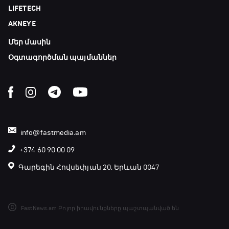
LIFETECH
19:10 - 21:30
AKNEYE
ԱԱ-2026, Փլեյ-օֆֆ, եզրափակիչ. Իսպանիա -
Արգենտինա
Մեր մասին
21:30 - 00:00
Օգտագործման պայմաններ
info@fastmedia.am
+374 60 90 00 09
Գարեգին Հովսեփյան 20, Երևան 0047
FastNews.am Բոլոր իրավունքները պաշտպանված են