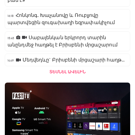
բան է»
Հոնկոնգ. Խաչանովը և Ռուբլյովը
16:18
պարտվեցին զուգախաղի եզրափակիչում
Սաբալենկան երկրորդ տարին
15:45
անընդմեջ հաղթել է Բրիսբենի մրցաշարում
Մեդվեդևը` Բրիսբենի մրցաշարի հաղթող
14:49
ՏԵՍՆԵԼ ԱՎԵԼԻՆ