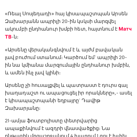
«Ռեալ Սոսյեդադի» հայ կիսապաշտպան Արսեն
Զախարյանն ապրիլի 20-ին կսկսի մարզվել
ակումբի ընդհանուր խմբի հետ, հայտնում է
Матч
ТВ
-ն։
«Արսենը վերականգնվում է և այժմ բավական
լավ բուժում ստանում։ Կարծում եմ` ապրիլի 20-
ին նա կմիանա մարզումային ընդհանուր խմբին,
և ամեն ինչ լավ կլինի։
Արսենը չի հուսալքվել և պատրաստ է դուրս գալ
խաղադաշտ ու ապացուցել իր որակները»,- ասել
է կիսապաշտպանի եղբայրը` Դավիթ
Զախարյանը։
21-ամյա ֆուտբոլիստը փետրվարից
ապաքինվում է ազդրի վնասվածքից։ Նա
ընթացիկ մրցաշրջանում 4 խաղում 1 գոլ է խփել,