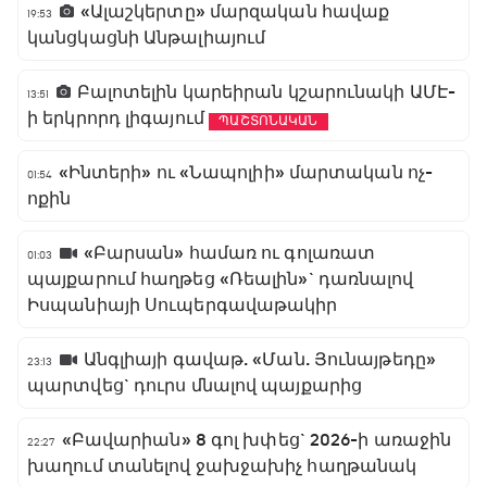
«Ալաշկերտը» մարզական հավաք
19:53
կանցկացնի Անթալիայում
Բալոտելին կարեիրան կշարունակի ԱՄԷ-
13:51
ի երկրորդ լիգայում
ՊԱՇՏՈՆԱԿԱՆ
«Ինտերի» ու «Նապոլիի» մարտական ոչ-
01:54
ոքին
«Բարսան» համառ ու գոլառատ
01:03
պայքարում հաղթեց «Ռեալին»` դառնալով
Իսպանիայի Սուպերգավաթակիր
Անգլիայի գավաթ. «Ման. Յունայթեդը»
23:13
պարտվեց` դուրս մնալով պայքարից
«Բավարիան» 8 գոլ խփեց` 2026-ի առաջին
22:27
խաղում տանելով ջախջախիչ հաղթանակ