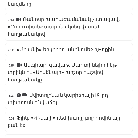
կազմերը
Ռանոսը խաղաժամանակ չստացավ,
21:13
«Բորուսիան» տարին սկսեց վստահ
հաղթանակով
«Միլանի» երկրորդ անընդմեջ ոչ-ոքին
20:17
Անգլիայի գավաթ. Մարտինելիի հեթ-
19:59
տրիկն ու «Արսենալի» խոշոր հաշվով
հաղթանակը
Սվիտոլինան կարիերայի 19-րդ
18:27
տիտղոսն է նվաճել
Ֆլիկ. ««Ռեալի» դեմ խաղը բոլորովին այլ
17:08
բան է»