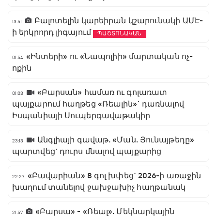
Բալոտելին կարեիրան կշարունակի ԱՄԷ-
13:51
ի երկրորդ լիգայում
ՊԱՇՏՈՆԱԿԱՆ
«Ինտերի» ու «Նապոլիի» մարտական ոչ-
01:54
ոքին
«Բարսան» համառ ու գոլառատ
01:03
պայքարում հաղթեց «Ռեալին»` դառնալով
Իսպանիայի Սուպերգավաթակիր
Անգլիայի գավաթ. «Ման. Յունայթեդը»
23:13
պարտվեց` դուրս մնալով պայքարից
«Բավարիան» 8 գոլ խփեց` 2026-ի առաջին
22:27
խաղում տանելով ջախջախիչ հաղթանակ
«Բարսա» - «Ռեալ». Մեկնարկային
21:57