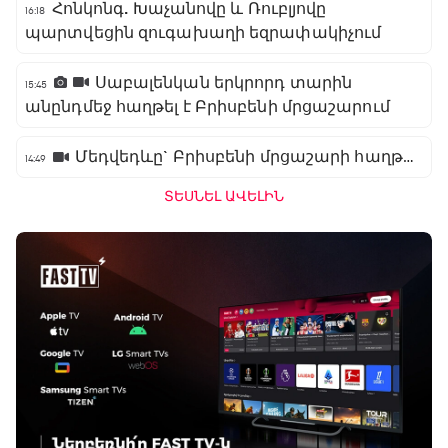
Հոնկոնգ. Խաչանովը և Ռուբլյովը
16:18
պարտվեցին զուգախաղի եզրափակիչում
Սաբալենկան երկրորդ տարին
15:45
անընդմեջ հաղթել է Բրիսբենի մրցաշարում
Մեդվեդևը` Բրիսբենի մրցաշարի հաղթող
14:49
ՏԵՍՆԵԼ ԱՎԵԼԻՆ