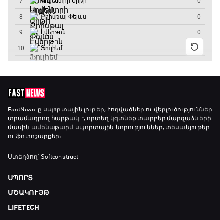
FastNews
-ը սպորտային լուրեր, հոդվածներ ու վերլուծություններ
տրամադրող հարթակ է, որտեղ կգտնեք տարբեր մարզաձևերի
մասին ամենաթարմ սպորտային նորություններ, տեսանյութեր
ու ֆոտոշարքեր։
Ստեղծող՝ Softconstruct
ՍՊՈՐՏ
ՄՇԱԿՈՒՅԹ
LIFETECH