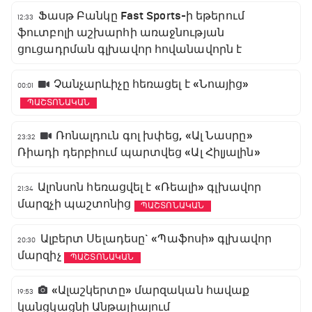
Ֆասթ Բանկը Fast Sports-ի եթերում
12:33
ֆուտբոլի աշխարհի առաջնության
ցուցադրման գլխավոր հովանավորն է
Չանչարևիչը հեռացել է «Նոայից»
00:01
ՊԱՇՏՈՆԱԿԱՆ
Ռոնալդուն գոլ խփեց, «Ալ Նասրը»
23:32
Ռիադի դերբիում պարտվեց «Ալ Հիլյալին»
Ալոնսոն հեռացվել է «Ռեալի» գլխավոր
21:34
մարզչի պաշտոնից
ՊԱՇՏՈՆԱԿԱՆ
Ալբերտ Սելադեսը` «Պաֆոսի» գլխավոր
20:30
մարզիչ
ՊԱՇՏՈՆԱԿԱՆ
«Ալաշկերտը» մարզական հավաք
19:53
կանցկացնի Անթալիայում