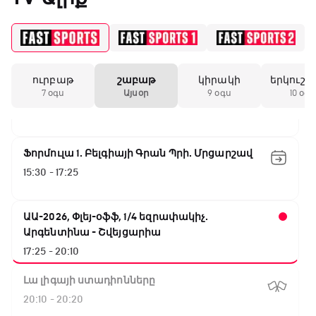
GOAT. Մարզիչներ
14:30 - 15:00
ուրբաթ
շաբաթ
կիրակի
երկուշա
Գիրինգ Ափ
7 օգս
Այսօր
9 օգս
10 օգս
15:00 - 15:30
Ֆորմուլա 1. Բելգիայի Գրան Պրի. Մրցարշավ
15:30 - 17:25
ԱԱ-2026, Փլեյ-օֆֆ, 1/4 եզրափակիչ.
Արգենտինա - Շվեյցարիա
17:25 - 20:10
Լա լիգայի ստադիոնները
20:10 - 20:20