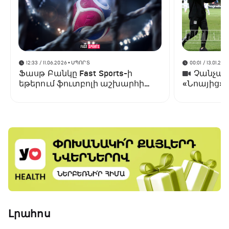
12:33 / 11.06.2026
• ՍՊՈՐՏ
00:01 / 13.01.202
Ֆասթ Բանկը Fast Sports-ի
Չանչարև
եթերում ֆուտբոլի աշխարհի
«Նոայից»
առաջնության ցուցադրման
գլխավոր հովանավորն է
Լրահոս