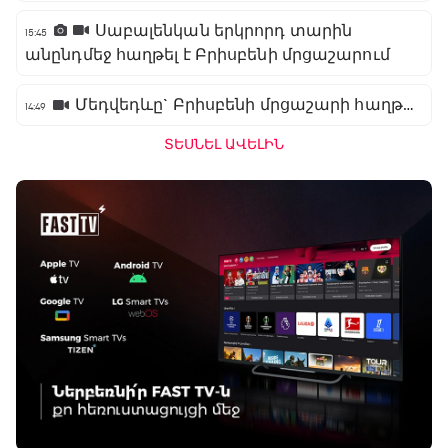
Սաբալենկան երկրորդ տարին
15:45
անընդմեջ հաղթել է Բրիսբենի մրցաշարում
Մեդվեդևը` Բրիսբենի մրցաշարի հաղթող
14:49
ՏԵՍՆԵԼ ԱՎԵԼԻՆ