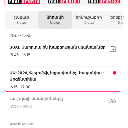
12:55 - 13:45
շաբաթ
կիրակի
երկուշաբթի
երեքշա
ԱԱ-2026, Փլեյ-օֆֆ, 1/8 եզրափակիչ.
8 օգս
Այսօր
10 օգս
11 օգս
Կանադա - Մարոկկո
13:45 - 15:45
GOAT. Սպորտային խաբեության սկանդալներ
15:45 - 16:15
ԱԱ-2026, Փլեյ-օֆֆ, եզրափակիչ. Իսպանիա -
Արգենտինա
16:15 - 19:30
Լա լիգայի ստադիոնները
19:30 - 19:40
Գիրինգ Ափ