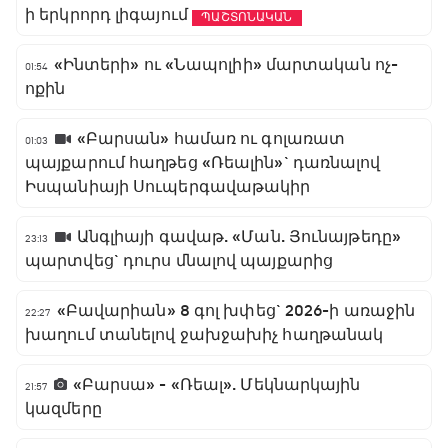
ի երկրորդ լիգայում
ՊԱՇՏՈՆԱԿԱՆ
«Ինտերի» ու «Նապոլիի» մարտական ոչ-
01:54
ոքին
«Բարսան» համառ ու գոլառատ
01:03
պայքարում հաղթեց «Ռեալին»` դառնալով
Իսպանիայի Սուպերգավաթակիր
Անգլիայի գավաթ. «Ման. Յունայթեդը»
23:13
պարտվեց` դուրս մնալով պայքարից
«Բավարիան» 8 գոլ խփեց` 2026-ի առաջին
22:27
խաղում տանելով ջախջախիչ հաղթանակ
«Բարսա» - «Ռեալ». Մեկնարկային
21:57
կազմերը