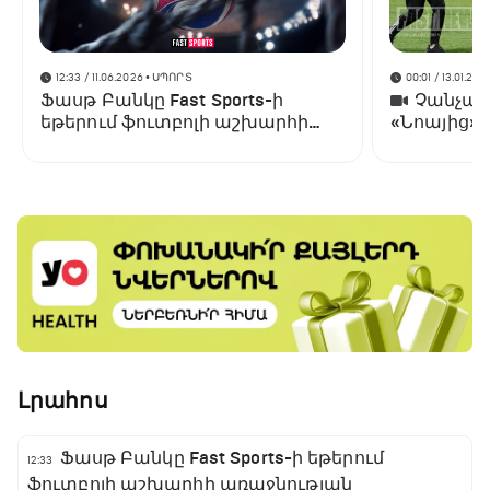
12:33 / 11.06.2026
• ՍՊՈՐՏ
00:01 / 13.01.202
Ֆասթ Բանկը Fast Sports-ի
Չանչարև
եթերում ֆուտբոլի աշխարհի
«Նոայից»
առաջնության ցուցադրման
գլխավոր հովանավորն է
Լրահոս
Ֆասթ Բանկը Fast Sports-ի եթերում
12:33
ֆուտբոլի աշխարհի առաջնության