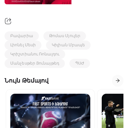
Բավարիա
Թոմաս Մյուլեր
Լիոնել Մեսի
Կիլիան Մբապե
Կրիշտիանու Ռոնալդու
Մանչեսթեր Յունայթեդ
ՊՍԺ
Նույն Թեմայով