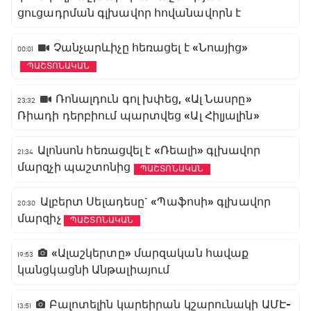
ցուցադրման գլխավոր հովանավորն է
Չանչարևիչը հեռացել է «Նոայից»
00:01
ՊԱՇՏՈՆԱԿԱՆ
Ռոնալդուն գոլ խփեց, «Ալ Նասրը»
23:32
Ռիադի դերբիում պարտվեց «Ալ Հիլյալին»
Ալոնսոն հեռացվել է «Ռեալի» գլխավոր
21:34
մարզչի պաշտոնից
ՊԱՇՏՈՆԱԿԱՆ
Ալբերտ Սելադեսը` «Պաֆոսի» գլխավոր
20:30
մարզիչ
ՊԱՇՏՈՆԱԿԱՆ
«Ալաշկերտը» մարզական հավաք
19:53
կանցկացնի Անթալիայում
Բալոտելին կարեիրան կշարունակի ԱՄԷ-
13:51