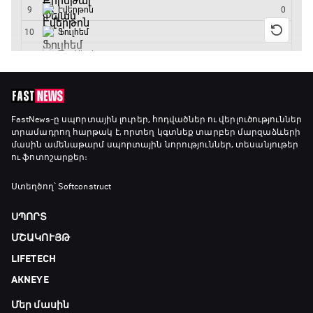
FastNews
-ը սպորտային լուրեր, հոդվածներ ու վերլուծություններ
տրամադրող հարթակ է, որտեղ կգտնեք տարբեր մարզաձևերի
մասին ամենաթարմ սպորտային նորություններ, տեսանյութեր
ու ֆոտոշարքեր։
Ստեղծող՝ Softconstruct
ՍՊՈՐՏ
ՄՇԱԿՈՒՅԹ
LIFETECH
AKNEYE
Մեր մասին