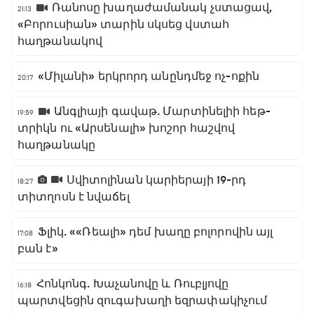
Ռանոսը խաղաժամանակ չստացավ,
21:13
«Բորուսիան» տարին սկսեց վստահ
հաղթանակով
«Միլանի» երկրորդ անընդմեջ ոչ-ոքին
20:17
Անգլիայի գավաթ. Մարտինելիի հեթ-
19:59
տրիկն ու «Արսենալի» խոշոր հաշվով
հաղթանակը
Սվիտոլինան կարիերայի 19-րդ
18:27
տիտղոսն է նվաճել
Ֆլիկ. ««Ռեալի» դեմ խաղը բոլորովին այլ
17:08
բան է»
Հոնկոնգ. Խաչանովը և Ռուբլյովը
16:18
պարտվեցին զուգախաղի եզրափակիչում