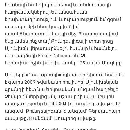
հիանալի հանդիպումներով և անմոռանալի
հաղթանակներով: Ես անսահման
երախտագիտություն և ուրախություն եմ զգում
այս ակումբի հետ կապված իմ
առանձնահատուկ կապի մեջ: Պատրաստվում
ենք ամեն ինչ տալ՝ Բունդեսլիգայի տիտղոսը
Մյունխեն վերադարձնելու համար և հասնելու
մեր բաղձալի Finale Dahoam-ին (ՉԼ
եզրափակիչին-խմբ.)»,- ասել է 35-ամյա Մյուլերը:
Մյուլերը «Բավարիայի» գլխավոր թիմում հանդես
է գալիս 2009 թվականի հուլիսից: Մյունխենյան
գրանդի հետ նա երկուական անգամ հաղթել է
Չեմպիոնների լիգան, աշխարհի ակումբային
առաջնությունը և ՈՒԵՖԱ-ի Սուպերգավաթը, 12
անգամ` Բունդեսլիգան, 6 անգամ` Գերմանիայի
գավաթը, 8 անգամ` Սուպերգավաթը: