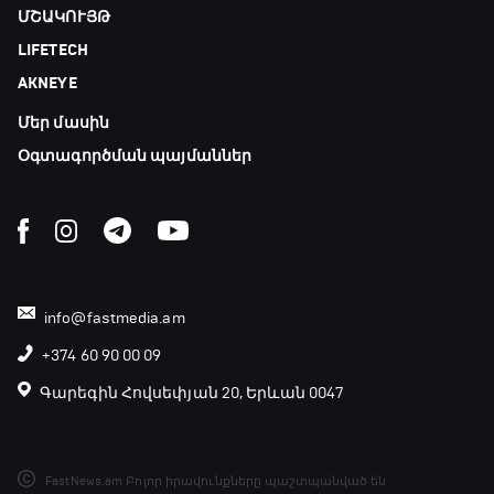
ՄՇԱԿՈՒՅԹ
Փ/Ֆ Ամեն ինչ կամ ոչինչ. Նոր զելանդական
LIFETECH
«Օլ Բլեքսը»
21:45 - 00:00
AKNEYE
Մեր մասին
Օգտագործման պայմաններ
info@fastmedia.am
+374 60 90 00 09
Գարեգին Հովսեփյան 20, Երևան 0047
FastNews.am Բոլոր իրավունքները պաշտպանված են