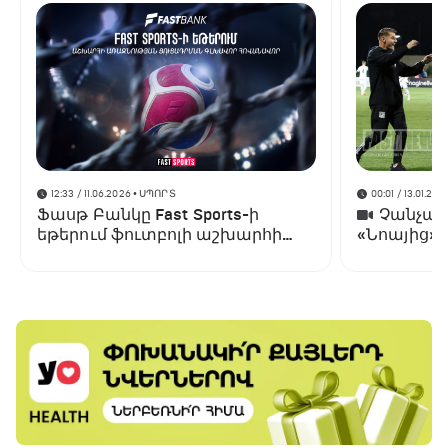
12:33 / 11.06.2026
• ՍՊՈՐՏ
00:01 / 13.01.202
Ֆասթ Բանկը Fast Sports-ի
Չանչարև
եթերում ֆուտբոլի աշխարհի
«Նոայից»
առաջնության ցուցադրման
գլխավոր հովանավորն է