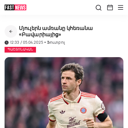
Մյուլերն ամռանը կհեռանա
«Բավարիայից»
12:33 / 05.04.2025
•
Ֆուտբոլ
ՊԱՇՏՈՆԱԿԱՆ