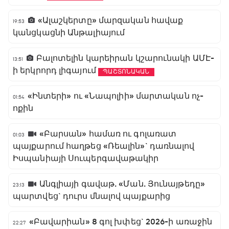
«Ալաշկերտը» մարզական հավաք
19:53
կանցկացնի Անթալիայում
Բալոտելին կարեիրան կշարունակի ԱՄԷ-
13:51
ի երկրորդ լիգայում
ՊԱՇՏՈՆԱԿԱՆ
«Ինտերի» ու «Նապոլիի» մարտական ոչ-
01:54
ոքին
«Բարսան» համառ ու գոլառատ
01:03
պայքարում հաղթեց «Ռեալին»` դառնալով
Իսպանիայի Սուպերգավաթակիր
Անգլիայի գավաթ. «Ման. Յունայթեդը»
23:13
պարտվեց` դուրս մնալով պայքարից
«Բավարիան» 8 գոլ խփեց` 2026-ի առաջին
22:27