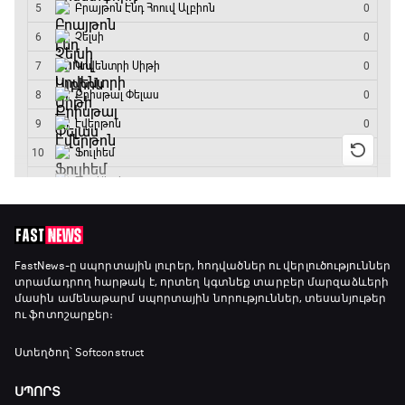
Ա սերիա. Կոմո - Ռոմա
17:05 - 18:55
Շախմատի համաշխարհային շոու
18:55 - 19:20
Մշակույթ և ֆուտբոլ
19:20 - 19:35
Լա լիգայի ստադիոնները
FastNews
-ը սպորտային լուրեր, հոդվածներ ու վերլուծություններ
տրամադրող հարթակ է, որտեղ կգտնեք տարբեր մարզաձևերի
19:35 - 19:45
մասին ամենաթարմ սպորտային նորություններ, տեսանյութեր
ու ֆոտոշարքեր։
Թենիս. Մոնրեալ Մասթերս
Ստեղծող՝ Softconstruct
19:45 - 21:45
ՍՊՈՐՏ