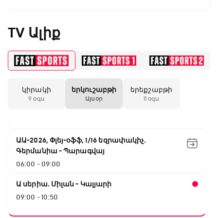
ԱԱ-2026, Փլեյ-օֆֆ, 1/8 եզրափակիչ.
Կանադա - Մարոկկո
TV Ալիք
02:40 - 04:40
Ռոլեքս Աախենի Գրան Պրի
04:40 - 05:30
կիրակի
երկուշաբթի
երեքշաբթի
Բացօթյա մարզական շոու
9 օգս
Այսօր
11 օգս
05:30 - 06:00
ԱԱ-2026, Փլեյ-օֆֆ, 1/16 եզրափակիչ.
Գերմանիա - Պարագվայ
06:00 - 09:00
Ա սերիա. Միլան - Կալյարի
09:00 - 10:50