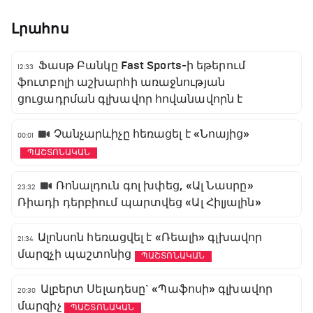
Լրահոս
Ֆասթ Բանկը Fast Sports-ի եթերում
12:33
ֆուտբոլի աշխարհի առաջնության
ցուցադրման գլխավոր հովանավորն է
Չանչարևիչը հեռացել է «Նոայից»
00:01
ՊԱՇՏՈՆԱԿԱՆ
Ռոնալդուն գոլ խփեց, «Ալ Նասրը»
23:32
Ռիադի դերբիում պարտվեց «Ալ Հիլյալին»
Ալոնսոն հեռացվել է «Ռեալի» գլխավոր
21:34
մարզչի պաշտոնից
ՊԱՇՏՈՆԱԿԱՆ
Ալբերտ Սելադեսը` «Պաֆոսի» գլխավոր
20:30
մարզիչ
ՊԱՇՏՈՆԱԿԱՆ