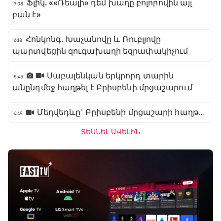
Ֆլիկ. ««Ռեալի» դեմ խաղը բոլորովին այլ
17:08
բան է»
Հոնկոնգ. Խաչանովը և Ռուբլյովը
16:18
պարտվեցին զուգախաղի եզրափակիչում
Սաբալենկան երկրորդ տարին
15:45
անընդմեջ հաղթել է Բրիսբենի մրցաշարում
Մեդվեդևը` Բրիսբենի մրցաշարի հաղթող
14:49
ՏԵՍՆԵԼ ԱՎԵԼԻՆ