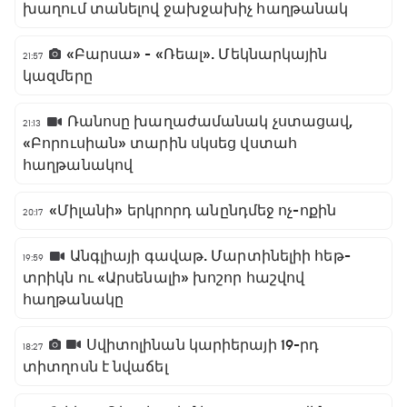
խաղում տանելով ջախջախիչ հաղթանակ
«Բարսա» - «Ռեալ». Մեկնարկային
21:57
կազմերը
Ռանոսը խաղաժամանակ չստացավ,
21:13
«Բորուսիան» տարին սկսեց վստահ
հաղթանակով
«Միլանի» երկրորդ անընդմեջ ոչ-ոքին
20:17
Անգլիայի գավաթ. Մարտինելիի հեթ-
19:59
տրիկն ու «Արսենալի» խոշոր հաշվով
հաղթանակը
Սվիտոլինան կարիերայի 19-րդ
18:27
տիտղոսն է նվաճել