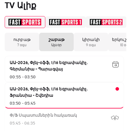
TV Ալիք
ուրբաթ
շաբաթ
կիրակի
երկուշա
7 օգս
Այսօր
9 օգս
10 օգս
ԱԱ-2026, Փլեյ-օֆֆ, 1/16 եզրափակիչ.
Գերմանիա - Պարագվայ
00:55 - 03:50
ԱԱ-2026, Փլեյ-օֆֆ, 1/16 եզրափակիչ.
Ֆրանսիա - Շվեդիա
03:50 - 05:45
Փ/Ֆ Սպասումներին հակառակ
05:45 - 06:35