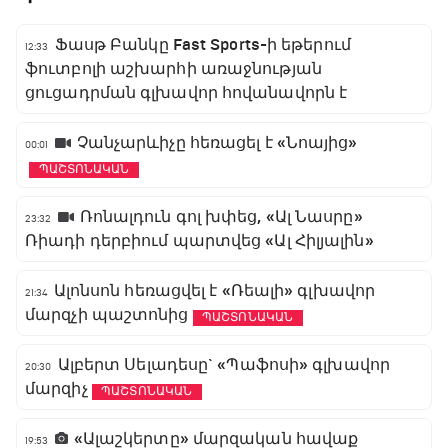
Ֆասթ Բանկը Fast Sports-ի եթերում
12:33
ֆուտբոլի աշխարհի առաջնության
ցուցադրման գլխավոր հովանավորն է
Չանչարևիչը հեռացել է «Նոայից»
00:01
ՊԱՇՏՈՆԱԿԱՆ
Ռոնալդուն գոլ խփեց, «Ալ Նասրը»
23:32
Ռիադի դերբիում պարտվեց «Ալ Հիլյալին»
Ալոնսոն հեռացվել է «Ռեալի» գլխավոր
21:34
մարզչի պաշտոնից
ՊԱՇՏՈՆԱԿԱՆ
Ալբերտ Սելադեսը` «Պաֆոսի» գլխավոր
20:30
մարզիչ
ՊԱՇՏՈՆԱԿԱՆ
«Ալաշկերտը» մարզական հավաք
19:53