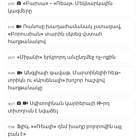
«Բարսա» - «Ռեալ». Մեկնարկային
21:57
կազմերը
Ռանոսը խաղաժամանակ չստացավ,
21:13
«Բորուսիան» տարին սկսեց վստահ
հաղթանակով
«Միլանի» երկրորդ անընդմեջ ոչ-ոքին
20:17
Անգլիայի գավաթ. Մարտինելիի հեթ-
19:59
տրիկն ու «Արսենալի» խոշոր հաշվով
հաղթանակը
Սվիտոլինան կարիերայի 19-րդ
18:27
տիտղոսն է նվաճել
Ֆլիկ. ««Ռեալի» դեմ խաղը բոլորովին այլ
17:08
բան է»