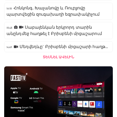
Հոնկոնգ. Խաչանովը և Ռուբլյովը
16:18
պարտվեցին զուգախաղի եզրափակիչում
Սաբալենկան երկրորդ տարին
15:45
անընդմեջ հաղթել է Բրիսբենի մրցաշարում
Մեդվեդևը` Բրիսբենի մրցաշարի հաղթող
14:49
ՏԵՍՆԵԼ ԱՎԵԼԻՆ