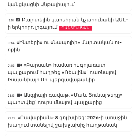
կանցկացնի Անթալիայում
Բալոտելին կարեիրան կշարունակի ԱՄԷ-
13:51
ի երկրորդ լիգայում
ՊԱՇՏՈՆԱԿԱՆ
«Ինտերի» ու «Նապոլիի» մարտական ոչ-
01:54
ոքին
«Բարսան» համառ ու գոլառատ
01:03
պայքարում հաղթեց «Ռեալին»` դառնալով
Իսպանիայի Սուպերգավաթակիր
Անգլիայի գավաթ. «Ման. Յունայթեդը»
23:13
պարտվեց` դուրս մնալով պայքարից
«Բավարիան» 8 գոլ խփեց` 2026-ի առաջին
22:27
խաղում տանելով ջախջախիչ հաղթանակ