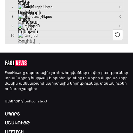
Գիրինգ Ափ
15:00 - 15:30
Ֆորմուլա 1. Բելգիայի Գրան Պրի. Մրցարշավ
15:30 - 17:25
ԱԱ-2026, Փլեյ-օֆֆ, 1/4 եզրափակիչ.
Արգենտինա - Շվեյցարիա
FastNews
-ը սպորտային լուրեր, հոդվածներ ու վերլուծություններ
տրամադրող հարթակ է, որտեղ կգտնեք տարբեր մարզաձևերի
17:25 - 20:10
մասին ամենաթարմ սպորտային նորություններ, տեսանյութեր
ու ֆոտոշարքեր։
Լա լիգայի ստադիոնները
20:10 - 20:20
Ստեղծող՝ Softconstruct
ՍՊՈՐՏ
Անպարտելի. Ալեքս Ֆերգյուսոն
ՄՇԱԿՈՒՅԹ
20:20 - 20:45
LIFETECH