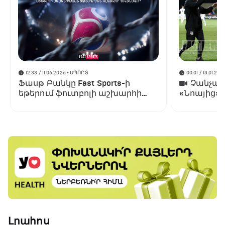
12:33 / 11.06.2026
• ՍՊՈՐՏ
00:01 / 13.01.202
Ֆասթ Բանկը Fast Sports-ի
Չանչարև
եթերում ֆուտբոլի աշխարհի
«Նոայից»
առաջնության ցուցադրման
գլխավոր հովանավորն է
Լրահոս