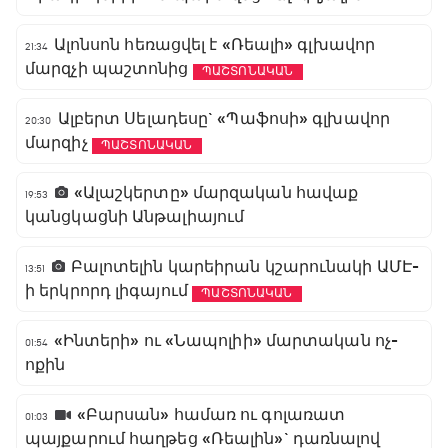
Ալոնսոն հեռացվել է «Ռեալի» գլխավոր
21:34
մարզչի պաշտոնից
ՊԱՇՏՈՆԱԿԱՆ
Ալբերտ Սելադեսը` «Պաֆոսի» գլխավոր
20:30
մարզիչ
ՊԱՇՏՈՆԱԿԱՆ
«Ալաշկերտը» մարզական հավաք
19:53
կանցկացնի Անթալիայում
Բալոտելին կարեիրան կշարունակի ԱՄԷ-
13:51
ի երկրորդ լիգայում
ՊԱՇՏՈՆԱԿԱՆ
«Ինտերի» ու «Նապոլիի» մարտական ոչ-
01:54
ոքին
«Բարսան» համառ ու գոլառատ
01:03
պայքարում հաղթեց «Ռեալին»` դառնալով