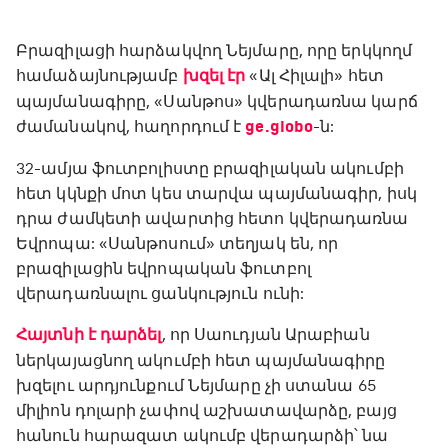
Բրազիլացի հարձակվող Նեյմարը, որը երկկողմ
համաձայնությամբ
խզել էր
«Ալ Հիլալի» հետ
պայմանագիրը, «Սանթոս» կվերադառնա կարճ
ժամանակով, հաղորդում է
ge.globo
-ն:
32-ամյա ֆուտբոլիստը բրազիլական ակումբի
հետ կկնքի մոտ կես տարվա պայմանագիր, իսկ
դրա ժամկետի ավարտից հետո կվերադառնա
Եվրոպա: «Սանթոսում» տեղյակ են, որ
բրազիլացին եվրոպական ֆուտբոլ
վերադառնալու ցանկություն ունի:
Հայտնի է դարձել
, որ Սաուդյան Արաբիան
ներկայացնող ակումբի հետ պայմանագիրը
խզելու արդյունքում Նեյմարը չի ստանա 65
միլիոն դոլարի չափով աշխատավարձը, բայց
հանուն հարազատ ակումբ վերադարձի՝ նա