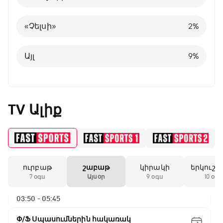
Բելգիա
1
%
«Չելսի»
2
%
Այլ
8
%
Այլ
9
%
TV Ալիք
ԱԱ-2026, Փլեյ-օֆֆ, 1/16 եզրափակիչ.
Գերմանիա - Պարագվայ
00:55 - 03:50
ուրբաթ
շաբաթ
կիրակի
երկուշա
ԱԱ-2026, Փլեյ-օֆֆ, 1/16 եզրափակիչ.
7 օգս
Այսօր
9 օգս
10 օգս
Ֆրանսիա - Շվեդիա
03:50 - 05:45
Փ/Ֆ Սպասումներին հակառակ