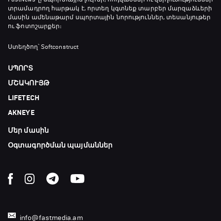
տրամադրող հարթակ է, որտեղ կգտնեք տարբեր մարզաձևերի
20:20 - 20:45
մասին ամենաթարմ սպորտային նորություններ, տեսանյութեր
ու ֆոտոշարքեր։
Փ/Ֆ Ամեն ինչ կամ ոչինչ. Մանչեսթեր Սիթի
Ստեղծող՝ Softconstruct
20:45 - 23:25
ՍՊՈՐՏ
ՄՇԱԿՈՒՅԹ
GOAT. Խառը մենամարտեր
LIFETECH
23:25 - 23:50
AKNEYE
Մեր մասին
Փ/Ֆ Երազանքի թիմեր
23:50 - 00:00
Օգտագործման պայմաններ
info@fastmedia.am