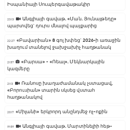
Իսպանիայի Սուպերգավաթակիր
Անգլիայի գավաթ. «Ման. Յունայթեդը»
23:13
պարտվեց` դուրս մնալով պայքարից
«Բավարիան» 8 գոլ խփեց` 2026-ի առաջին
22:27
խաղում տանելով ջախջախիչ հաղթանակ
«Բարսա» - «Ռեալ». Մեկնարկային
21:57
կազմերը
Ռանոսը խաղաժամանակ չստացավ,
21:13
«Բորուսիան» տարին սկսեց վստահ
հաղթանակով
«Միլանի» երկրորդ անընդմեջ ոչ-ոքին
20:17
Անգլիայի գավաթ. Մարտինելիի հեթ-
19:59