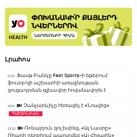
Լրահոս
Ֆասթ Բանկը Fast Sports-ի եթերում
12:33
ֆուտբոլի աշխարհի առաջնության
ցուցադրման գլխավոր հովանավորն է
Չանչարևիչը հեռացել է «Նոայից»
00:01
ՊԱՇՏՈՆԱԿԱՆ
Ռոնալդուն գոլ խփեց, «Ալ Նասրը»
23:32
Ռիադի դերբիում պարտվեց «Ալ Հիլյալին»