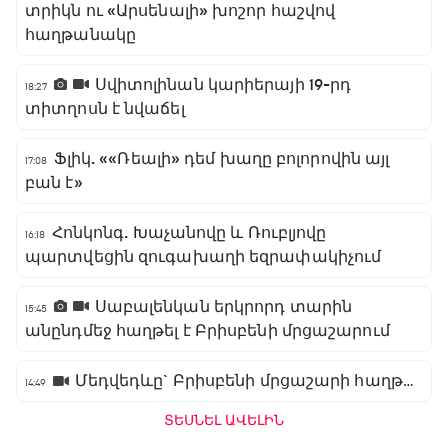
տրիկն ու «Արսենալի» խոշոր հաշվով
հաղթանակը
Սվիտոլինան կարիերայի 19-րդ
18:27
տիտղոսն է նվաճել
Ֆլիկ. ««Ռեալի» դեմ խաղը բոլորովին այլ
17:08
բան է»
Հոնկոնգ. Խաչանովը և Ռուբլյովը
16:18
պարտվեցին զուգախաղի եզրափակիչում
Սաբալենկան երկրորդ տարին
15:45
անընդմեջ հաղթել է Բրիսբենի մրցաշարում
Մեդվեդևը` Բրիսբենի մրցաշարի հաղթող
14:49
ՏԵՍՆԵԼ ԱՎԵԼԻՆ