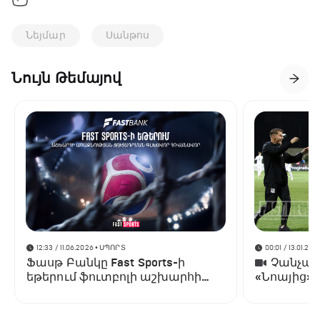
Նեյմար
Սանթոս
Նույն Թեմայով
12:33 / 11.06.2026
• ՍՊՈՐՏ
00:01 / 13.01.202
Ֆասթ Բանկը Fast Sports-ի
Չանչարև
եթերում ֆուտբոլի աշխարհի
«Նոայից»
առաջնության ցուցադրման
գլխավոր հովանավորն է