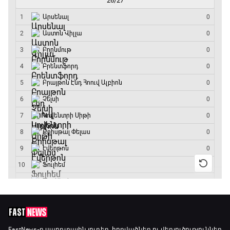
14:30 - 15:00
Գիրինգ Ափ
15:00 - 15:30
Ֆորմուլա 1. Բելգիայի Գրան Պրի. Մրցարշավ
15:30 - 17:25
ԱԱ-2026, Փլեյ-օֆֆ, 1/4 եզրափակիչ.
Արգենտինա - Շվեյցարիա
17:25 - 20:10
Լա լիգայի ստադիոնները
20:10 - 20:20
Անպարտելի. Ալեքս Ֆերգյուսոն
FastNews
-ը սպորտային լուրեր, հոդվածներ ու վերլուծություններ