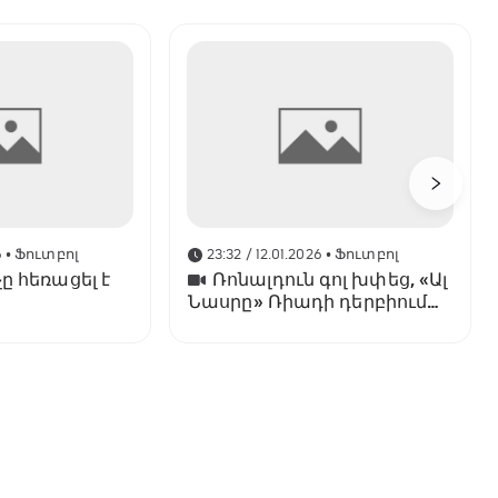
6
• Ֆուտբոլ
23:32 / 12.01.2026
• Ֆուտբոլ
ը հեռացել է
Ռոնալդուն գոլ խփեց, «Ալ
Նասրը» Ռիադի դերբիում
պարտվեց «Ալ Հիլյալին»