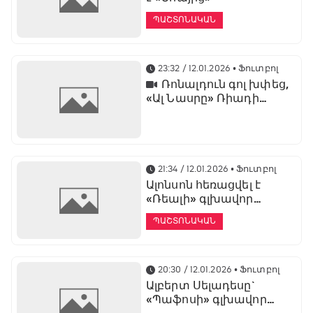
ՊԱՇՏՈՆԱԿԱՆ
23:32 / 12.01.2026
• Ֆուտբոլ
Ռոնալդուն գոլ խփեց,
«Ալ Նասրը» Ռիադի
դերբիում պարտվեց «Ալ
Հիլյալին»
21:34 / 12.01.2026
• Ֆուտբոլ
Ալոնսոն հեռացվել է
«Ռեալի» գլխավոր
մարզչի պաշտոնից
ՊԱՇՏՈՆԱԿԱՆ
20:30 / 12.01.2026
• Ֆուտբոլ
Ալբերտ Սելադեսը`
«Պաֆոսի» գլխավոր