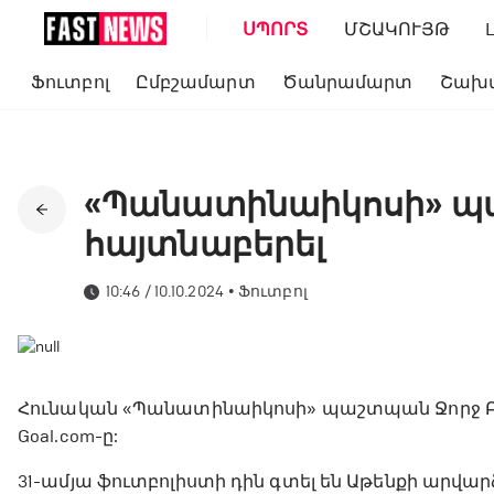
ՍՊՈՐՏ
ՄՇԱԿՈՒՅԹ
Ֆուտբոլ
Ըմբշամարտ
Ծանրամարտ
Շախ
«Պանատինաիկոսի» պ
հայտնաբերել
10:46 / 10.10.2024
•
Ֆուտբոլ
Հունական «Պանատինաիկոսի» պաշտպան Ջորջ Բոլ
Goal.com-ը:
31-ամյա ֆուտբոլիստի դին գտել են Աթենքի ար