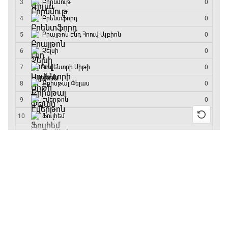
16:18 / 11.01.2026
• Թենիս
Հոնկոնգ. Խաչանովը և
Ռուբլյովը պարտվեցին
զուգախաղի
եզրափակիչում
15:45 / 11.01.2026
• Թենիս
Սաբալենկան
երկրորդ տարին
անընդմեջ հաղթել է
Բրիսբենի մրցաշարում
14:49 / 11.01.2026
• Թենիս
Մեդվեդևը` Բրիսբենի
մրցաշարի հաղթող