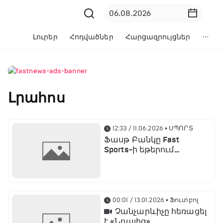
Լուրեր
Հոդվածներ
Հարցազրույցներ
Լրահոս
12:33 / 11.06.2026
• ՍՊՈՐՏ
Ֆասթ Բանկը Fast
Sports-ի եթերում
ֆուտբոլի աշխարհի
առաջնության
ցուցադրման գլխավոր
հովանավորն է
00:01 / 13.01.2026
• Ֆուտբոլ
Չանչարևիչը հեռացել
է «Նոայից»