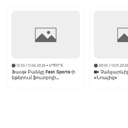
12:33 / 11.06.2026
• ՍՊՈՐՏ
00:01 / 13.01.202
Ֆասթ Բանկը Fast Sports-ի
Չանչարևիչ
եթերում ֆուտբոլի
«Նոայից»
աշխարհի առաջնության
ցուցադրման գլխավոր
հովանավորն է