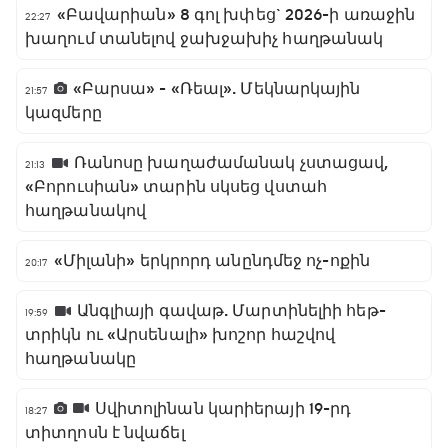
«Բավարիան» 8 գոլ խփեց` 2026-ի առաջին
22:27
խաղում տանելով ջախջախիչ հաղթանակ
«Բարսա» - «Ռեալ». Մեկնարկային
21:57
կազմերը
Ռանոսը խաղաժամանակ չստացավ,
21:13
«Բորուսիան» տարին սկսեց վստահ
հաղթանակով
«Միլանի» երկրորդ անընդմեջ ոչ-ոքին
20:17
Անգլիայի գավաթ. Մարտինելիի հեթ-
19:59
տրիկն ու «Արսենալի» խոշոր հաշվով
հաղթանակը
Սվիտոլինան կարիերայի 19-րդ
18:27
տիտղոսն է նվաճել