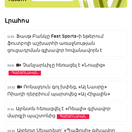
Լրահոս
Ֆասթ Բանկը Fast Sports-ի եթերում
12:33
ֆուտբոլի աշխարհի առաջնության
ցուցադրման գլխավոր հովանավորն է
Չանչարևիչը հեռացել է «Նոայից»
00:01
ՊԱՇՏՈՆԱԿԱՆ
Ռոնալդուն գոլ խփեց, «Ալ Նասրը»
23:32
Ռիադի դերբիում պարտվեց «Ալ Հիլյալին»
Ալոնսոն հեռացվել է «Ռեալի» գլխավոր
21:34
մարզչի պաշտոնից
ՊԱՇՏՈՆԱԿԱՆ
Ալբերտ Սելադեսը` «Պաֆոսի» գլխավոր
20:30