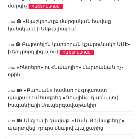
մարզիչ
ՊԱՇՏՈՆԱԿԱՆ
«Ալաշկերտը» մարզական հավաք
19:53
կանցկացնի Անթալիայում
Բալոտելին կարեիրան կշարունակի ԱՄԷ-
13:51
ի երկրորդ լիգայում
ՊԱՇՏՈՆԱԿԱՆ
«Ինտերի» ու «Նապոլիի» մարտական ոչ-
01:54
ոքին
«Բարսան» համառ ու գոլառատ
01:03
պայքարում հաղթեց «Ռեալին»` դառնալով
Իսպանիայի Սուպերգավաթակիր
Անգլիայի գավաթ. «Ման. Յունայթեդը»
23:13
պարտվեց` դուրս մնալով պայքարից