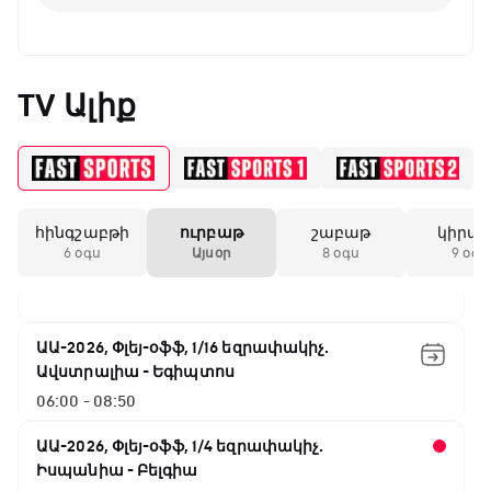
ԱԱ-2026, Փլեյ-օֆֆ, 1/4 եզրափակիչ.
Նորվեգիա - Անգլիա
TV Ալիք
00:00 - 02:45
ԱԱ-2026, Փլեյ-օֆֆ, 1/4 եզրափակիչ.
Արգենտինա - Շվեյցարիա
02:45 - 05:25
հինգշաբթի
ուրբաթ
շաբաթ
կիրա
Փ/Ֆ Սպասումներին հակառակ
6 օգս
Այսօր
8 օգս
9 օգս
05:25 - 06:00
ԱԱ-2026, Փլեյ-օֆֆ, 1/16 եզրափակիչ.
Ավստրալիա - Եգիպտոս
06:00 - 08:50
ԱԱ-2026, Փլեյ-օֆֆ, 1/4 եզրափակիչ.
Իսպանիա - Բելգիա