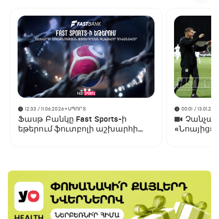
12:33 / 11.06.2026
• ՍՊՈՐՏ
00:01 / 13.01.202
Ֆասթ Բանկը Fast Sports-ի
Չանչարև
եթերում ֆուտբոլի աշխարհի
«Նոայից»
առաջնության ցուցադրման
գլխավոր հովանավորն է