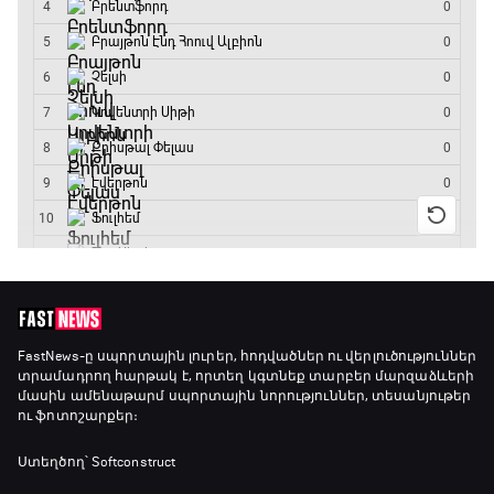
Լա լիգայի ստադիոնները
18:35 - 18:45
GOAT. Ֆորմուլա 1-ի ավտոարշավորդներ
18:45 - 19:10
Ֆորմուլա 1. Հունգարիայի Գրան Պրի.
Մրցարշավ
19:10 - 21:30
ԱԱ-2026, Փլեյ-օֆֆ, եզրափակիչ. Իսպանիա -
FastNews
-ը սպորտային լուրեր, հոդվածներ ու վերլուծություններ
տրամադրող հարթակ է, որտեղ կգտնեք տարբեր մարզաձևերի
Արգենտինա
մասին ամենաթարմ սպորտային նորություններ, տեսանյութեր
21:30 - 00:00
ու ֆոտոշարքեր։
Ստեղծող՝ Softconstruct