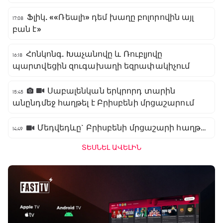
Ֆլիկ. ««Ռեալի» դեմ խաղը բոլորովին այլ
17:08
բան է»
Հոնկոնգ. Խաչանովը և Ռուբլյովը
16:18
պարտվեցին զուգախաղի եզրափակիչում
Սաբալենկան երկրորդ տարին
15:45
անընդմեջ հաղթել է Բրիսբենի մրցաշարում
Մեդվեդևը` Բրիսբենի մրցաշարի հաղթող
14:49
ՏԵՍՆԵԼ ԱՎԵԼԻՆ