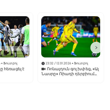
6
• Ֆուտբոլ
23:32 / 12.01.2026
• Ֆուտբոլ
ը հեռացել է
Ռոնալդուն գոլ խփեց, «Ալ
Նասրը» Ռիադի դերբիում
պարտվեց «Ալ Հիլյալին»