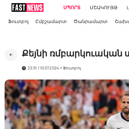
ՍՊՈՐՏ
ՄՇԱԿՈՒՅԹ
Ֆուտբոլ
Ըմբշամարտ
Ծանրամարտ
Շախ
Քեյնի ռմբարկուական 
23:51 / 10.07.2024
•
Ֆուտբոլ