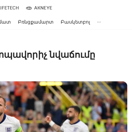
LIFETECH
AKNEYE
մատ
Բռնցքամարտ
Բասկետբոլ
տպավորիչ նվաճումը