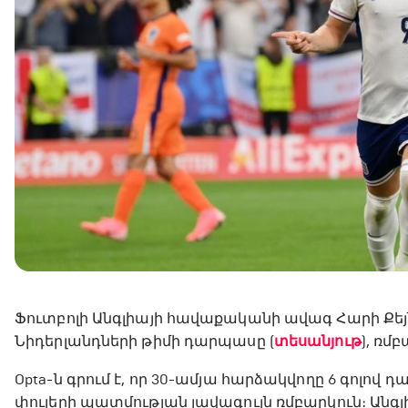
Ֆուտբոլի Անգլիայի հավաքականի ավագ Հարի Քեյն
Նիդերլանդների թիմի դարպասը (
տեսանյութ
), ռմ
Opta-ն գրում է, որ 30-ամյա հարձակվողը 6 գոլով 
փուլերի պատմության լավագույն ռմբարկուն։ Ան