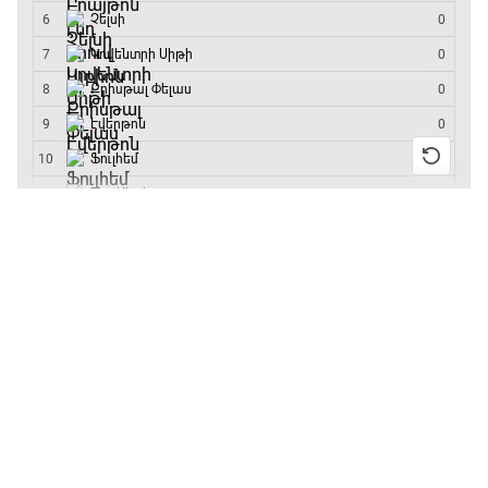
մրցաշարի հաղթող
13:55 / 11.01.2026
• Թենիս
Բուբլիկը հաղթեց
Հոնկոնգի մրցաշարում
և կարիերայում
առաջին անգամ կլինի
10-րդը
12:39 / 11.01.2026
• Ֆուտբոլ
Անգլիայի գավաթ.
«Չելսին» Ռոսենյորի
գլխավորությամբ
առաջին խաղում
հաղթել է
11:38 / 11.01.2026
• Ֆուտբոլ
Ինչ դիտել այսօր