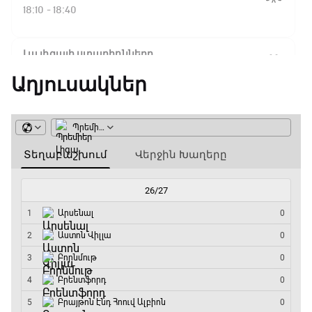
Ֆլիկ. ««Ռեալի» դեմ
18:10 - 18:40
խաղը բոլորովին այլ
բան է»
Լա լիգայի ստադիոնները
18:40 - 18:50
Աղյուսակներ
16:18 / 11.01.2026
• Թենիս
Հոնկոնգ. Խաչանովը և
ԱԱ-2026, Փլեյ-օֆֆ, 3-րդ տեղի խաղ.
Ռուբլյովը պարտվեցին
Ֆրանսիա - Անգլիա
զուգախաղի
եզրափակիչում
18:50 - 21:10
Փ/Ֆ Ամեն ինչ կամ ոչինչ. Մանչեսթեր Սիթի
15:45 / 11.01.2026
• Թենիս
21:10 - 23:45
Սաբալենկան
երկրորդ տարին
անընդմեջ հաղթել է
Մշակույթ և ֆուտբոլ
Բրիսբենի մրցաշարում
23:45 - 00:00
14:49 / 11.01.2026
• Թենիս
Մեդվեդևը` Բրիսբենի