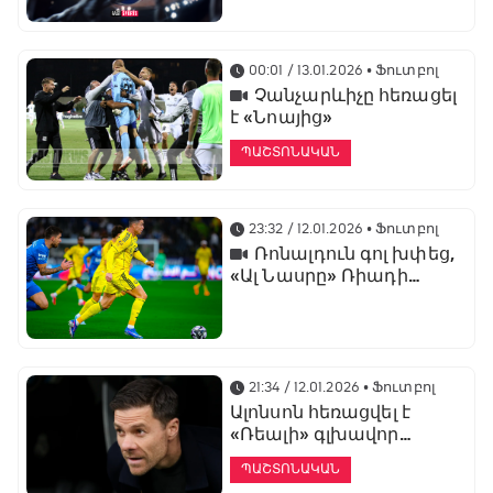
առաջնության
ցուցադրման գլխավոր
հովանավորն է
00:01 / 13.01.2026
• Ֆուտբոլ
Չանչարևիչը հեռացել
է «Նոայից»
ՊԱՇՏՈՆԱԿԱՆ
23:32 / 12.01.2026
• Ֆուտբոլ
Ռոնալդուն գոլ խփեց,
«Ալ Նասրը» Ռիադի
դերբիում պարտվեց «Ալ
Հիլյալին»
21:34 / 12.01.2026
• Ֆուտբոլ
Ալոնսոն հեռացվել է
«Ռեալի» գլխավոր
մարզչի պաշտոնից
ՊԱՇՏՈՆԱԿԱՆ