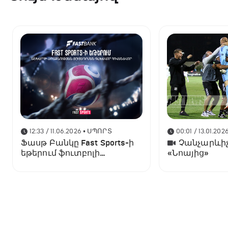
12:33 / 11.06.2026
• ՍՊՈՐՏ
00:01 / 13.01.202
Ֆասթ Բանկը Fast Sports-ի
Չանչարևիչ
եթերում ֆուտբոլի
«Նոայից»
աշխարհի առաջնության
ցուցադրման գլխավոր
հովանավորն է