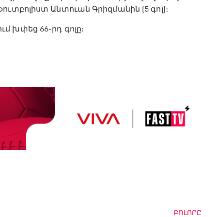
ուտբոլիստ Անտուան Գրիզմանին (5 գոլ)։
մ խփեց 66-րդ գոլը։
ԲՈԼՈՐԸ