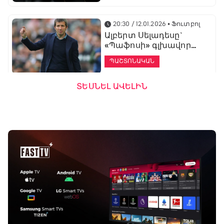
20:30 / 12.01.2026
• Ֆուտբոլ
Ալբերտ Սելադեսը`
«Պաֆոսի» գլխավոր
մարզիչ
ՊԱՇՏՈՆԱԿԱՆ
ՏԵՍՆԵԼ ԱՎԵԼԻՆ
19:53 / 12.01.2026
• Ֆուտբոլ
«Ալաշկերտը»
մարզական հավաք
կանցկացնի
Անթալիայում
13:51 / 12.01.2026
• Ֆուտբոլ
Բալոտելին
կարեիրան կշարունակի
ԱՄԷ-ի երկրորդ լիգայում
ՊԱՇՏՈՆԱԿԱՆ