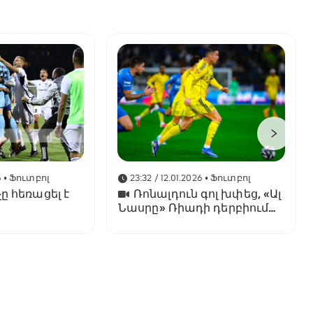
6
• Ֆուտբոլ
23:32 / 12.01.2026
• Ֆուտբոլ
ը հեռացել է
Ռոնալդուն գոլ խփեց, «Ալ
Նասրը» Ռիադի դերբիում
պարտվեց «Ալ Հիլյալին»