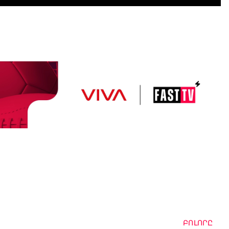
ԲՈԼՈՐԸ