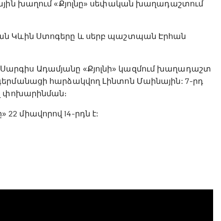
կային խաղում «Քյոլնը» սեփական խաղադաշտում
ան Կևին Ստոգերը և սերբ պաշտպան Էրհան
արգիս Ադամյանը «Քյոլնի» կազմում խաղադաշտ
գերմանացի հարձակվող Լինտոն Մաինային: 7-րդ
ավ փոխարինման։
» 22 միավորով 14-րդն է: