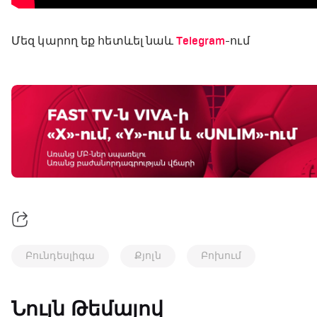
Մեզ կարող եք հետևել նաև
Telegram
-ում
Բունդեսլիգա
Քյոլն
Բոխում
Նույն Թեմայով