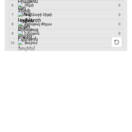
մրցաշարի հաղթող
13:55 / 11.01.2026
• Թենիս
Բուբլիկը հաղթեց
Հոնկոնգի մրցաշարում
և կարիերայում
առաջին անգամ կլինի
10-րդը
12:39 / 11.01.2026
• Ֆուտբոլ
Անգլիայի գավաթ.
«Չելսին» Ռոսենյորի
գլխավորությամբ
առաջին խաղում
հաղթել է
11:38 / 11.01.2026
• Ֆուտբոլ
Ինչ դիտել այսօր