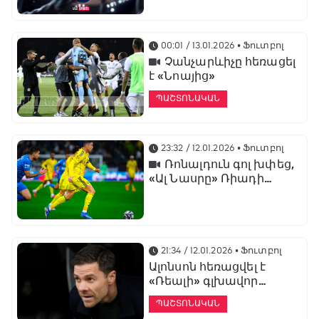
առաջնության
ցուցադրման գլխավոր
հովանավորն է
00:01 / 13.01.2026
• Ֆուտբոլ
Չանչարևիչը հեռացել
է «Նոայից»
ՊԱՇՏՈՆԱԿԱՆ
23:32 / 12.01.2026
• Ֆուտբոլ
Ռոնալդուն գոլ խփեց,
«Ալ Նասրը» Ռիադի
դերբիում պարտվեց «Ալ
Հիլյալին»
21:34 / 12.01.2026
• Ֆուտբոլ
Ալոնսոն հեռացվել է
«Ռեալի» գլխավոր
մարզչի պաշտոնից
ՊԱՇՏՈՆԱԿԱՆ