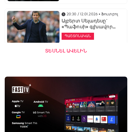
20:30 / 12.01.2026
• Ֆուտբոլ
Ալբերտ Սելադեսը`
«Պաֆոսի» գլխավոր
մարզիչ
ՊԱՇՏՈՆԱԿԱՆ
ՏԵՍՆԵԼ ԱՎԵԼԻՆ
19:53 / 12.01.2026
• Ֆուտբոլ
«Ալաշկերտը»
մարզական հավաք
կանցկացնի
Անթալիայում
13:51 / 12.01.2026
• Ֆուտբոլ
Բալոտելին
կարեիրան կշարունակի
ԱՄԷ-ի երկրորդ լիգայում
ՊԱՇՏՈՆԱԿԱՆ