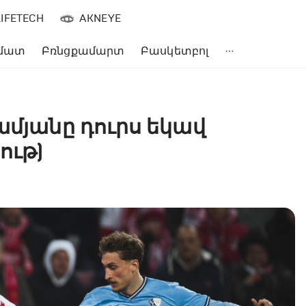
LIFETECH
AKNEYE
մատ
Բռնցքամարտ
Բասկետբոլ
ամյանը դուրս եկավ
ութ)