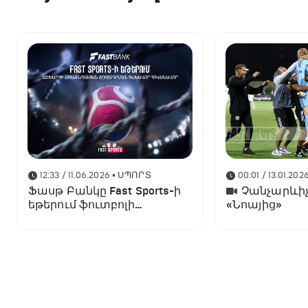
12:33 / 11.06.2026
• ՍՊՈՐՏ
00:01 / 13.01.202
Ֆասթ Բանկը Fast Sports-ի
Չանչարևիչ
եթերում ֆուտբոլի
«Նոայից»
աշխարհի առաջնության
ցուցադրման գլխավոր
հովանավորն է