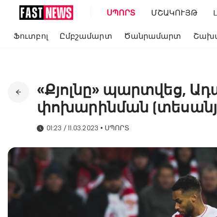
ՍՊՈՐՏ
ՄՇԱԿՈՒՅԹ
Ֆուտբոլ
Ըմբշամարտ
Ծանրամարտ
Շախ
«Քյոլնը» պարտվեց, Ադ
փոխարինման (տեսանյ
01:23 / 11.03.2023
•
ՍՊՈՐՏ