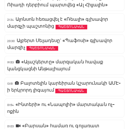
Ռիադի դերբիում պարտվեց «Ալ Հիլյալին»
Ալոնսոն հեռացվել է «Ռեալի» գլխավոր
21:34
մարզչի պաշտոնից
ՊԱՇՏՈՆԱԿԱՆ
Ալբերտ Սելադեսը` «Պաֆոսի» գլխավոր
20:30
մարզիչ
ՊԱՇՏՈՆԱԿԱՆ
«Ալաշկերտը» մարզական հավաք
19:53
կանցկացնի Անթալիայում
Բալոտելին կարեիրան կշարունակի ԱՄԷ-
13:51
ի երկրորդ լիգայում
ՊԱՇՏՈՆԱԿԱՆ
«Ինտերի» ու «Նապոլիի» մարտական ոչ-
01:54
ոքին
«Բարսան» համառ ու գոլառատ
01:03