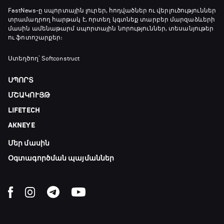
18:35 - 18:45
FastNews
-ը սպորտային լուրեր, հոդվածներ ու վերլուծություններ
տրամադրող հարթակ է, որտեղ կգտնեք տարբեր մարզաձևերի
մասին ամենաթարմ սպորտային նորություններ, տեսանյութեր
ու ֆոտոշարքեր։
GOAT. Ֆորմուլա 1-ի ավտոարշավորդներ
18:45 - 19:10
Ստեղծող՝ Softconstruct
ՍՊՈՐՏ
Ֆորմուլա 1. Հունգարիայի Գրան Պրի.
ՄՇԱԿՈՒՅԹ
Մրցարշավ
LIFETECH
19:10 - 21:30
AKNEYE
ԱԱ-2026, Փլեյ-օֆֆ, եզրափակիչ. Իսպանիա -
Արգենտինա
Մեր մասին
21:30 - 00:00
Օգտագործման պայմաններ