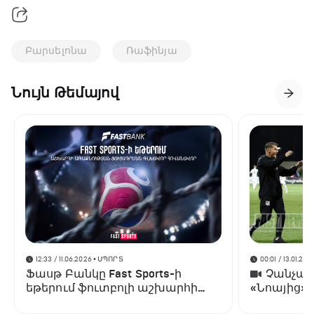
Բարսելոնա
Ռաֆինյա
Նույն Թեմայով
12:33 / 11.06.2026
• ՍՊՈՐՏ
00:01 / 13.01.202
Ֆասթ Բանկը Fast Sports-ի
Չանչարև
եթերում ֆուտբոլի աշխարհի
«Նոայից»
առաջնության ցուցադրման