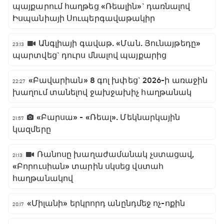
պայքարում հաղթեց «Ռեալին»` դառնալով
Իսպանիայի Սուպերգավաթակիր
Անգլիայի գավաթ. «Ման. Յունայթեդը»
23:13
պարտվեց` դուրս մնալով պայքարից
«Բավարիան» 8 գոլ խփեց` 2026-ի առաջին
22:27
խաղում տանելով ջախջախիչ հաղթանակ
«Բարսա» - «Ռեալ». Մեկնարկային
21:57
կազմերը
Ռանոսը խաղաժամանակ չստացավ,
21:13
«Բորուսիան» տարին սկսեց վստահ
հաղթանակով
«Միլանի» երկրորդ անընդմեջ ոչ-ոքին
20:17