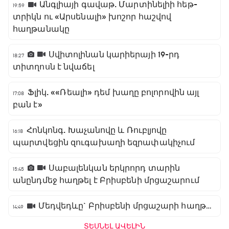
Անգլիայի գավաթ. Մարտինելիի հեթ-
19:59
տրիկն ու «Արսենալի» խոշոր հաշվով
հաղթանակը
Սվիտոլինան կարիերայի 19-րդ
18:27
տիտղոսն է նվաճել
Ֆլիկ. ««Ռեալի» դեմ խաղը բոլորովին այլ
17:08
բան է»
Հոնկոնգ. Խաչանովը և Ռուբլյովը
16:18
պարտվեցին զուգախաղի եզրափակիչում
Սաբալենկան երկրորդ տարին
15:45
անընդմեջ հաղթել է Բրիսբենի մրցաշարում
Մեդվեդևը` Բրիսբենի մրցաշարի հաղթող
14:49
ՏԵՍՆԵԼ ԱՎԵԼԻՆ