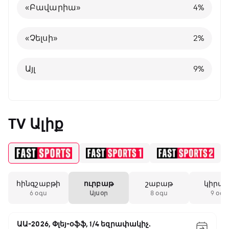
«Բավարիա»
4
%
Բելգիա
1
%
«Չելսի»
2
%
Այլ
8
%
Այլ
9
%
TV Ալիք
հինգշաբթի
ուրբաթ
շաբաթ
կիրա
6 օգս
Այսօր
8 օգս
9 օգս
ԱԱ-2026, Փլեյ-օֆֆ, 1/4 եզրափակիչ.