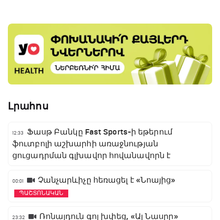
գլխավոր հովանավորն է
Լրահոս
Ֆասթ Բանկը Fast Sports-ի եթերում
12:33
ֆուտբոլի աշխարհի առաջնության
ցուցադրման գլխավոր հովանավորն է
Չանչարևիչը հեռացել է «Նոայից»
00:01
ՊԱՇՏՈՆԱԿԱՆ
Ռոնալդուն գոլ խփեց, «Ալ Նասրը»
23:32