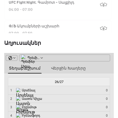
UFC Fight Night. Գամրոտ - Սալքիլդ
04:00 - 07:00
Փ/Ֆ Ակումբների աշխարհ
07:00 - 07:50
Աղյուսակներ
NBA. Սան Անտոնիո - Նիքս
07:50 - 10:10
ԱԱ-2026, Փլեյ-օֆֆ, 1/16 եզրափակիչ.
Արգենտինա - Կաբո Վերդե
10:10 - 12:55
Փ/Ֆ Երազանքի թիմեր
12:55 - 13:45