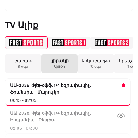
TV Ալիք
շաբաթ
կիրակի
երկուշաբթի
երեքշա
8 օգս
Այսօր
10 օգս
11 օգս
ԱԱ-2026, Փլեյ-օֆֆ, 1/4 եզրափակիչ.
Ֆրանսիա - Մարոկկո
00:15 - 02:05
ԱԱ-2026, Փլեյ-օֆֆ, 1/4 եզրափակիչ.
Իսպանիա - Բելգիա
02:05 - 04:00