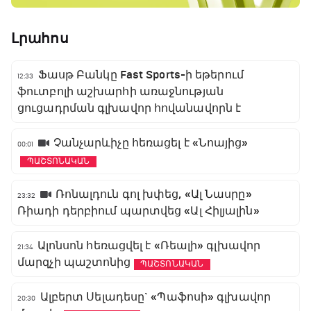
Լրահոս
Ֆասթ Բանկը Fast Sports-ի եթերում
12:33
ֆուտբոլի աշխարհի առաջնության
ցուցադրման գլխավոր հովանավորն է
Չանչարևիչը հեռացել է «Նոայից»
00:01
ՊԱՇՏՈՆԱԿԱՆ
Ռոնալդուն գոլ խփեց, «Ալ Նասրը»
23:32
Ռիադի դերբիում պարտվեց «Ալ Հիլյալին»
Ալոնսոն հեռացվել է «Ռեալի» գլխավոր
21:34
մարզչի պաշտոնից
ՊԱՇՏՈՆԱԿԱՆ
Ալբերտ Սելադեսը` «Պաֆոսի» գլխավոր
20:30