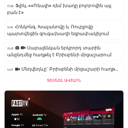
Ֆլիկ. ««Ռեալի» դեմ խաղը բոլորովին այլ
17:08
բան է»
Հոնկոնգ. Խաչանովը և Ռուբլյովը
16:18
պարտվեցին զուգախաղի եզրափակիչում
Սաբալենկան երկրորդ տարին
15:45
անընդմեջ հաղթել է Բրիսբենի մրցաշարում
Մեդվեդևը` Բրիսբենի մրցաշարի հաղթող
14:49
ՏԵՍՆԵԼ ԱՎԵԼԻՆ