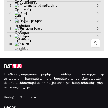
ԱԱ-2026, Փլեյ-օֆֆ, 1/8 եզրափակիչ.
Կանադա - Մարոկկո
13:45 - 15:45
GOAT. Սպորտային խաբեության սկանդալներ
15:45 - 16:15
ԱԱ-2026, Փլեյ-օֆֆ, եզրափակիչ. Իսպանիա -
Արգենտինա
16:15 - 19:30
Լա լիգայի ստադիոնները
19:30 - 19:40
FastNews
-ը սպորտային լուրեր, հոդվածներ ու վերլուծություններ
տրամադրող հարթակ է, որտեղ կգտնեք տարբեր մարզաձևերի
մասին ամենաթարմ սպորտային նորություններ, տեսանյութեր
ու ֆոտոշարքեր։
Գիրինգ Ափ
19:40 - 20:10
Ստեղծող՝ Softconstruct
ՍՊՈՐՏ