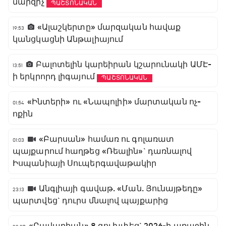
մարզիչ
ՊԱՇՏՈՆԱԿԱՆ
«Ալաշկերտը» մարզական հավաք
19:53
կանցկացնի Անթալիայում
Բալոտելին կարեիրան կշարունակի ԱՄԷ-
13:51
ի երկրորդ լիգայում
ՊԱՇՏՈՆԱԿԱՆ
«Ինտերի» ու «Նապոլիի» մարտական ոչ-
01:54
ոքին
«Բարսան» համառ ու գոլառատ
01:03
պայքարում հաղթեց «Ռեալին»` դառնալով
Իսպանիայի Սուպերգավաթակիր
Անգլիայի գավաթ. «Ման. Յունայթեդը»
23:13
պարտվեց` դուրս մնալով պայքարից
«Բավարիան» 8 գոլ խփեց` 2026-ի առաջին