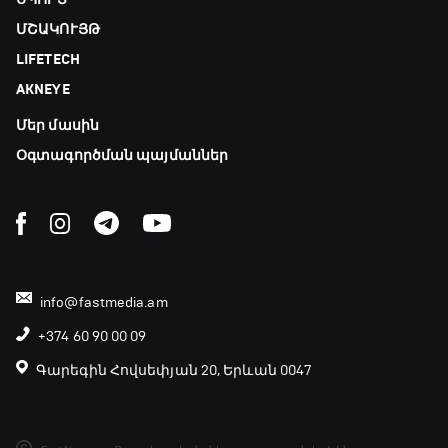
Ֆուտբոլի ազգեր
ՄՇԱԿՈՒՅԹ
20:10 - 21:00
LIFETECH
AKNEYE
Փ/Ֆ Մաքս Ֆերստապեն. Չեմպիոնի
անատոմիա
Մեր մասին
21:00 - 23:20
Օգտագործման պայմաններ
Առագաստանավային սպորտ
23:20 - 23:45
Մշակույթ և ֆուտբոլ
info@fastmedia.am
23:45 - 00:00
+374 60 90 00 09
Գարեգին Հովսեփյան 20, Երևան 0047