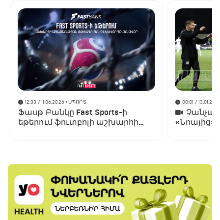
12:33 / 11.06.2026
• ՍՊՈՐՏ
00:01 / 13.01.202
Ֆասթ Բանկը Fast Sports-ի
Չանչարև
եթերում ֆուտբոլի աշխարհի
«Նոայից»
առաջնության ցուցադրման
գլխավոր հովանավորն է