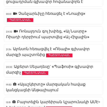
ցուցադրման գլխավոր հովանավորն է
Չանչարևիչը հեռացել է «Նոայից»
00:01
ՊԱՇՏՈՆԱԿԱՆ
Ռոնալդուն գոլ խփեց, «Ալ Նասրը»
23:32
Ռիադի դերբիում պարտվեց «Ալ Հիլյալին»
Ալոնսոն հեռացվել է «Ռեալի» գլխավոր
21:34
մարզչի պաշտոնից
ՊԱՇՏՈՆԱԿԱՆ
Ալբերտ Սելադեսը` «Պաֆոսի» գլխավոր
20:30
մարզիչ
ՊԱՇՏՈՆԱԿԱՆ
«Ալաշկերտը» մարզական հավաք
19:53
կանցկացնի Անթալիայում
Բալոտելին կարեիրան կշարունակի ԱՄԷ-
13:51