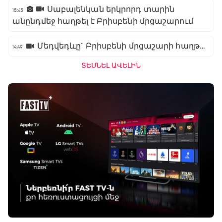
Սաբալենկան երկրորդ տարին
15:45
անընդմեջ հաղթել է Բրիսբենի մրցաշարում
Մեդվեդևը` Բրիսբենի մրցաշարի հաղթող
14:49
ՏԵՍՆԵԼ ԱՎԵԼԻՆ