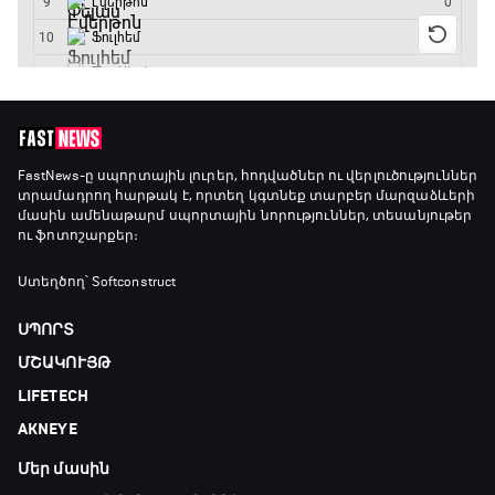
17:40 - 18:35
Լա լիգայի ստադիոնները
18:35 - 18:45
GOAT. Ֆորմուլա 1-ի ավտոարշավորդներ
FastNews
-ը սպորտային լուրեր, հոդվածներ ու վերլուծություններ
տրամադրող հարթակ է, որտեղ կգտնեք տարբեր մարզաձևերի
18:45 - 19:10
մասին ամենաթարմ սպորտային նորություններ, տեսանյութեր
ու ֆոտոշարքեր։
Ֆորմուլա 1. Հունգարիայի Գրան Պրի.
Ստեղծող՝ Softconstruct
Մրցարշավ
19:10 - 21:30
ՍՊՈՐՏ
ՄՇԱԿՈՒՅԹ
ԱԱ-2026, Փլեյ-օֆֆ, եզրափակիչ. Իսպանիա -
LIFETECH
Արգենտինա
21:30 - 00:00
AKNEYE
Մեր մասին