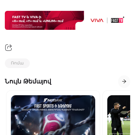
Ռոմա
Նույն Թեմայով