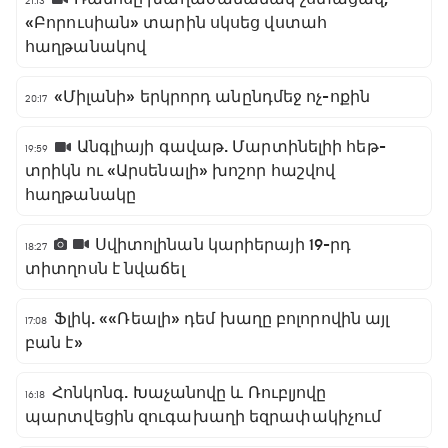
21:13
«Բորուսիան» տարին սկսեց վստահ
հաղթանակով
«Միլանի» երկրորդ անընդմեջ ոչ-ոքին
20:17
Անգլիայի գավաթ. Մարտինելիի հեթ-
19:59
տրիկն ու «Արսենալի» խոշոր հաշվով
հաղթանակը
Սվիտոլինան կարիերայի 19-րդ
18:27
տիտղոսն է նվաճել
Ֆլիկ. ««Ռեալի» դեմ խաղը բոլորովին այլ
17:08
բան է»
Հոնկոնգ. Խաչանովը և Ռուբլյովը
16:18
պարտվեցին զուգախաղի եզրափակիչում