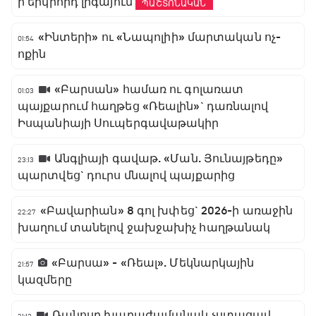
ի երկրորդ լիգայում
ՊԱՇՏՈՆԱԿԱՆ
«Ինտերի» ու «Նապոլիի» մարտական ոչ-
01:54
ոքին
«Բարսան» համառ ու գոլառատ
01:03
պայքարում հաղթեց «Ռեալին»` դառնալով
Իսպանիայի Սուպերգավաթակիր
Անգլիայի գավաթ. «Ման. Յունայթեդը»
23:13
պարտվեց` դուրս մնալով պայքարից
«Բավարիան» 8 գոլ խփեց` 2026-ի առաջին
22:27
խաղում տանելով ջախջախիչ հաղթանակ
«Բարսա» - «Ռեալ». Մեկնարկային
21:57
կազմերը
Ռանոսը խաղաժամանակ չստացավ,