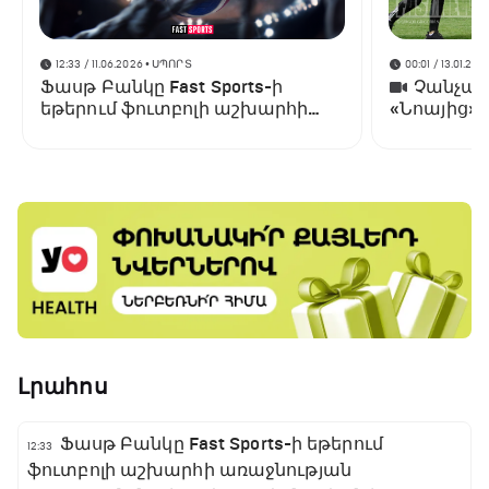
12:33 / 11.06.2026
• ՍՊՈՐՏ
00:01 / 13.01.202
Ֆասթ Բանկը Fast Sports-ի
Չանչարև
եթերում ֆուտբոլի աշխարհի
«Նոայից»
առաջնության ցուցադրման
գլխավոր հովանավորն է
Լրահոս
Ֆասթ Բանկը Fast Sports-ի եթերում
12:33
ֆուտբոլի աշխարհի առաջնության