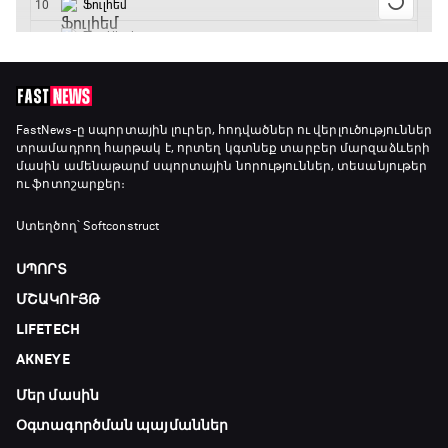
FastNews
-ը սպորտային լուրեր, հոդվածներ ու վերլուծություններ
տրամադրող հարթակ է, որտեղ կգտնեք տարբեր մարզաձևերի
մասին ամենաթարմ սպորտային նորություններ, տեսանյութեր
ու ֆոտոշարքեր։
Ստեղծող՝ Softconstruct
ՍՊՈՐՏ
ՄՇԱԿՈՒՅԹ
LIFETECH
AKNEYE
Մեր մասին
Օգտագործման պայմաններ