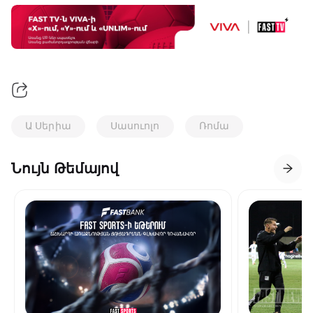
Ա Սերիա
Սասուոլո
Ռոմա
Նույն Թեմայով