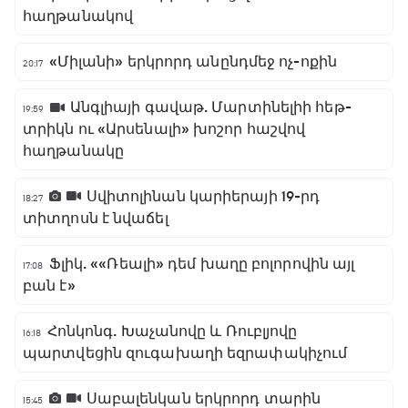
հաղթանակով
«Միլանի» երկրորդ անընդմեջ ոչ-ոքին
20:17
Անգլիայի գավաթ. Մարտինելիի հեթ-
19:59
տրիկն ու «Արսենալի» խոշոր հաշվով
հաղթանակը
Սվիտոլինան կարիերայի 19-րդ
18:27
տիտղոսն է նվաճել
Ֆլիկ. ««Ռեալի» դեմ խաղը բոլորովին այլ
17:08
բան է»
Հոնկոնգ. Խաչանովը և Ռուբլյովը
16:18
պարտվեցին զուգախաղի եզրափակիչում
Սաբալենկան երկրորդ տարին
15:45