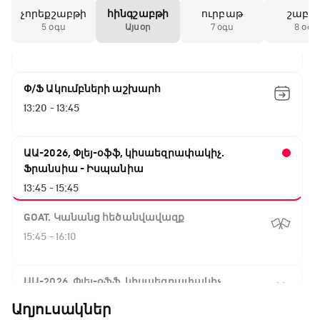
չորեքշաբթի
հինգշաբթի
ուրբաթ
շաբա
Շախմատի համաշխարհային շոու
5 օգս
Այսօր
7 օգս
8 օգս
12:55 - 13:20
Փ/Ֆ Ակումբների աշխարհ
13:20 - 13:45
ԱԱ-2026, Փլեյ-օֆֆ, կիսաեզրափակիչ.
Ֆրանսիա - Իսպանիա
13:45 - 15:45
GOAT. Կանանց հեծանվավազք
15:45 - 16:10
ԱԱ-2026, Փլեյ-օֆֆ, կիսաեզրափակիչ.
Անգլիա - Արգենտինա
Աղյուսակներ
16:10 - 18:10