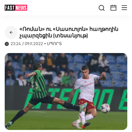
«Ռոման» ու «Սասուոլոն» հաղթողին
չպարզեցին (տեսանյութ)
23:24 / 09.11.2022
•
ՍՊՈՐՏ