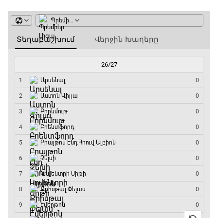
Առագաստանավային սպորտ
18:10 - 18:40
Լա լիգայի ստադիոնները
18:40 - 18:50
ԱԱ-2026, Փլեյ-օֆֆ, 3-րդ տեղի խաղ.
Ֆրանսիա - Անգլիա
18:50 - 21:10
Փ/Ֆ Ամեն ինչ կամ ոչինչ. Մանչեսթեր Սիթի
21:10 - 23:45
Մշակույթ և ֆուտբոլ
23:45 - 00:00