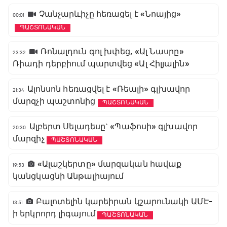
Չանչարևիչը հեռացել է «Նոայից»
00:01
ՊԱՇՏՈՆԱԿԱՆ
Ռոնալդուն գոլ խփեց, «Ալ Նասրը»
23:32
Ռիադի դերբիում պարտվեց «Ալ Հիլյալին»
Ալոնսոն հեռացվել է «Ռեալի» գլխավոր
21:34
մարզչի պաշտոնից
ՊԱՇՏՈՆԱԿԱՆ
Ալբերտ Սելադեսը` «Պաֆոսի» գլխավոր
20:30
մարզիչ
ՊԱՇՏՈՆԱԿԱՆ
«Ալաշկերտը» մարզական հավաք
19:53
կանցկացնի Անթալիայում
Բալոտելին կարեիրան կշարունակի ԱՄԷ-
13:51
ի երկրորդ լիգայում
ՊԱՇՏՈՆԱԿԱՆ