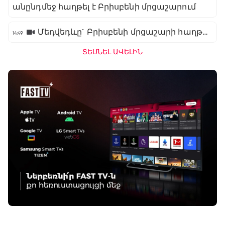
անընդմեջ հաղթել է Բրիսբենի մրցաշարում
Մեդվեդևը` Բրիսբենի մրցաշարի հաղթող
14:49
ՏԵՍՆԵԼ ԱՎԵԼԻՆ