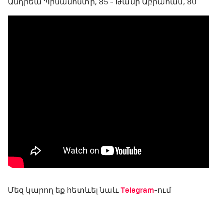
Անդրեա Պինամոնտի, 85 - Թամի Աբրահամ, 80
Մեզ կարող եք հետևել նաև
Telegram
-ում