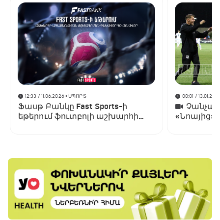
12:33 / 11.06.2026
• ՍՊՈՐՏ
00:01 / 13.01.202
Ֆասթ Բանկը Fast Sports-ի
Չանչարև
եթերում ֆուտբոլի աշխարհի
«Նոայից»
առաջնության ցուցադրման
գլխավոր հովանավորն է