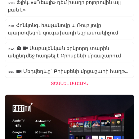
Ֆլիկ. ««Ռեալի» դեմ խաղը բոլորովին այլ
17:08
բան է»
Հոնկոնգ. Խաչանովը և Ռուբլյովը
16:18
պարտվեցին զուգախաղի եզրափակիչում
Սաբալենկան երկրորդ տարին
15:45
անընդմեջ հաղթել է Բրիսբենի մրցաշարում
Մեդվեդևը` Բրիսբենի մրցաշարի հաղթող
14:49
ՏԵՍՆԵԼ ԱՎԵԼԻՆ