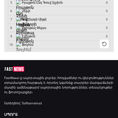
Լա լիգայի ստադիոնները
19:30 - 19:40
Գիրինգ Ափ
19:40 - 20:10
Ֆուտբոլի ազգեր
20:10 - 21:00
Փ/Ֆ Մաքս Ֆերստապեն. Չեմպիոնի
FastNews
-ը սպորտային լուրեր, հոդվածներ ու վերլուծություններ
տրամադրող հարթակ է, որտեղ կգտնեք տարբեր մարզաձևերի
անատոմիա
մասին ամենաթարմ սպորտային նորություններ, տեսանյութեր
21:00 - 23:20
ու ֆոտոշարքեր։
Առագաստանավային սպորտ
Ստեղծող՝ Softconstruct
23:20 - 23:45
ՍՊՈՐՏ