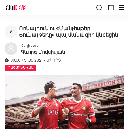
Ռոնալդուն ու «Մանչեսթեր
Յունայթեդը» պայմանագիր կնքեցին
Հեղինակ
Գևորգ Մովսիսյան
00:00 / 31.08.2021
•
ՍՊՈՐՏ
ՊԱՇՏՈՆԱԿԱՆ