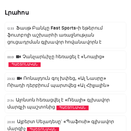
Լրահոս
Ֆասթ Բանկը Fast Sports-ի եթերում
12:33
ֆուտբոլի աշխարհի առաջնության
ցուցադրման գլխավոր հովանավորն է
Չանչարևիչը հեռացել է «Նոայից»
00:01
ՊԱՇՏՈՆԱԿԱՆ
Ռոնալդուն գոլ խփեց, «Ալ Նասրը»
23:32
Ռիադի դերբիում պարտվեց «Ալ Հիլյալին»
Ալոնսոն հեռացվել է «Ռեալի» գլխավոր
21:34
մարզչի պաշտոնից
ՊԱՇՏՈՆԱԿԱՆ
Ալբերտ Սելադեսը` «Պաֆոսի» գլխավոր
20:30
մարզիչ
ՊԱՇՏՈՆԱԿԱՆ