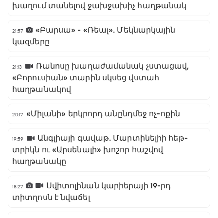
խաղում տանելով ջախջախիչ հաղթանակ
«Բարսա» - «Ռեալ». Մեկնարկային
21:57
կազմերը
Ռանոսը խաղաժամանակ չստացավ,
21:13
«Բորուսիան» տարին սկսեց վստահ
հաղթանակով
«Միլանի» երկրորդ անընդմեջ ոչ-ոքին
20:17
Անգլիայի գավաթ. Մարտինելիի հեթ-
19:59
տրիկն ու «Արսենալի» խոշոր հաշվով
հաղթանակը
Սվիտոլինան կարիերայի 19-րդ
18:27
տիտղոսն է նվաճել