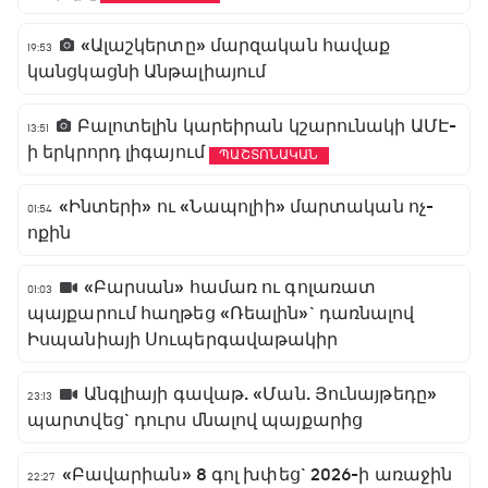
«Ալաշկերտը» մարզական հավաք
19:53
կանցկացնի Անթալիայում
Բալոտելին կարեիրան կշարունակի ԱՄԷ-
13:51
ի երկրորդ լիգայում
ՊԱՇՏՈՆԱԿԱՆ
«Ինտերի» ու «Նապոլիի» մարտական ոչ-
01:54
ոքին
«Բարսան» համառ ու գոլառատ
01:03
պայքարում հաղթեց «Ռեալին»` դառնալով
Իսպանիայի Սուպերգավաթակիր
Անգլիայի գավաթ. «Ման. Յունայթեդը»
23:13
պարտվեց` դուրս մնալով պայքարից
«Բավարիան» 8 գոլ խփեց` 2026-ի առաջին
22:27