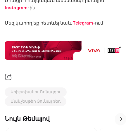
Միացի՛ր հայկական ամենասպորտային
Instagram
-ին:
Մեզ կարող եք հետևել նաև
Telegram
-ում
Կրիշտիանու Ռոնալդու
Մանչեսթեր Յունայթեդ
Նույն Թեմայով