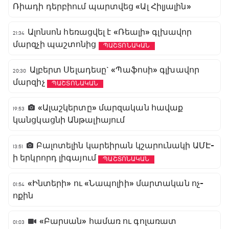
Ռիադի դերբիում պարտվեց «Ալ Հիլյալին»
Ալոնսոն հեռացվել է «Ռեալի» գլխավոր
21:34
մարզչի պաշտոնից
ՊԱՇՏՈՆԱԿԱՆ
Ալբերտ Սելադեսը` «Պաֆոսի» գլխավոր
20:30
մարզիչ
ՊԱՇՏՈՆԱԿԱՆ
«Ալաշկերտը» մարզական հավաք
19:53
կանցկացնի Անթալիայում
Բալոտելին կարեիրան կշարունակի ԱՄԷ-
13:51
ի երկրորդ լիգայում
ՊԱՇՏՈՆԱԿԱՆ
«Ինտերի» ու «Նապոլիի» մարտական ոչ-
01:54
ոքին
«Բարսան» համառ ու գոլառատ
01:03