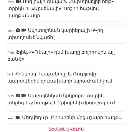
Անգլիայի գավաթ. Մարտինելիի հեթ-
19:59
տրիկն ու «Արսենալի» խոշոր հաշվով
հաղթանակը
Սվիտոլինան կարիերայի 19-րդ
18:27
տիտղոսն է նվաճել
Ֆլիկ. ««Ռեալի» դեմ խաղը բոլորովին այլ
17:08
բան է»
Հոնկոնգ. Խաչանովը և Ռուբլյովը
16:18
պարտվեցին զուգախաղի եզրափակիչում
Սաբալենկան երկրորդ տարին
15:45
անընդմեջ հաղթել է Բրիսբենի մրցաշարում
Մեդվեդևը` Բրիսբենի մրցաշարի հաղթող
14:49
ՏԵՍՆԵԼ ԱՎԵԼԻՆ