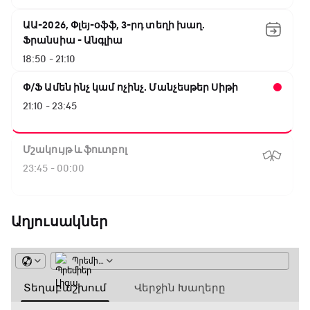
ԱԱ-2026, Փլեյ-օֆֆ, 3-րդ տեղի խաղ.
Ֆրանսիա - Անգլիա
18:50 - 21:10
Փ/Ֆ Ամեն ինչ կամ ոչինչ. Մանչեսթեր Սիթի
21:10 - 23:45
Մշակույթ և ֆուտբոլ
23:45 - 00:00
Աղյուսակներ