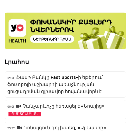
Լրահոս
Ֆասթ Բանկը Fast Sports-ի եթերում
12:33
ֆուտբոլի աշխարհի առաջնության
ցուցադրման գլխավոր հովանավորն է
Չանչարևիչը հեռացել է «Նոայից»
00:01
ՊԱՇՏՈՆԱԿԱՆ
Ռոնալդուն գոլ խփեց, «Ալ Նասրը»
23:32