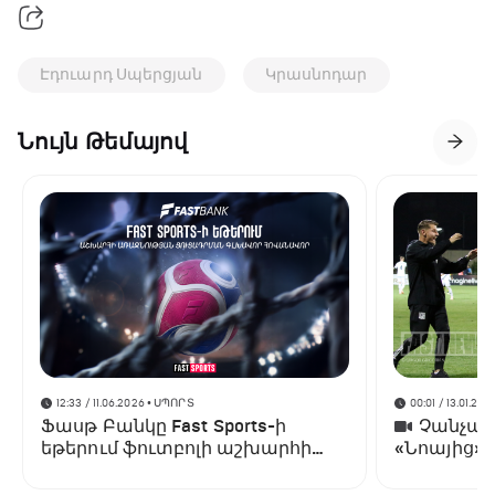
Էդուարդ Սպերցյան
Կրասնոդար
Նույն Թեմայով
12:33 / 11.06.2026
• ՍՊՈՐՏ
00:01 / 13.01.202
Ֆասթ Բանկը Fast Sports-ի
Չանչարև
եթերում ֆուտբոլի աշխարհի
«Նոայից»
առաջնության ցուցադրման
գլխավոր հովանավորն է