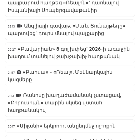
պայքարում հաղթեց «Ռեալին»` դառնալով
Իսպանիայի Սուպերգավաթակիր
Անգլիայի գավաթ. «Ման. Յունայթեդը»
23:13
պարտվեց` դուրս մնալով պայքարից
«Բավարիան» 8 գոլ խփեց` 2026-ի առաջին
22:27
խաղում տանելով ջախջախիչ հաղթանակ
«Բարսա» - «Ռեալ». Մեկնարկային
21:57
կազմերը
Ռանոսը խաղաժամանակ չստացավ,
21:13
«Բորուսիան» տարին սկսեց վստահ
հաղթանակով
«Միլանի» երկրորդ անընդմեջ ոչ-ոքին
20:17