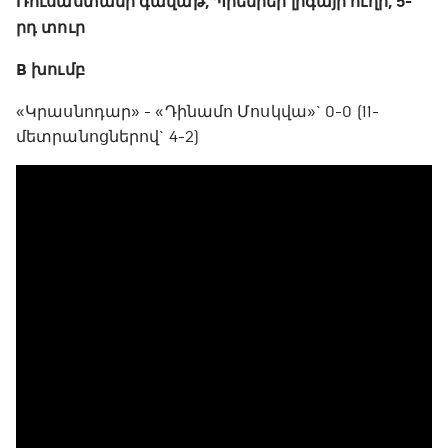
Ռուսաստանի գավաթ, Պրեմիեր լիգայի ուղի, 5-
րդ տուր
B խումբ
«Կրասնոդար» - «Դինամո Մոսկվա»` 0-0 (11-
մետրանոցներով` 4-2)