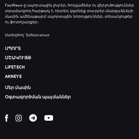
FastNews
-ը սպորտային լուրեր, հոդվածներ ու վերլուծություններ
տրամադրող հարթակ է, որտեղ կգտնեք տարբեր մարզաձևերի
մասին ամենաթարմ սպորտային նորություններ, տեսանյութեր
ու ֆոտոշարքեր։
Ստեղծող՝ Softconstruct
ՍՊՈՐՏ
ՄՇԱԿՈՒՅԹ
LIFETECH
AKNEYE
Մեր մասին
Օգտագործման պայմաններ