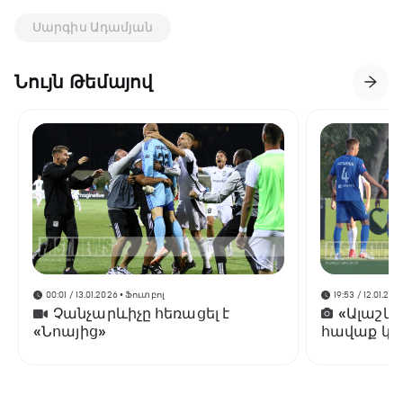
Սարգիս Ադամյան
Նույն Թեմայով
00:01 / 13.01.2026
• Ֆուտբոլ
19:53 / 12.01.202
Չանչարևիչը հեռացել է
«Ալաշկ
«Նոայից»
հավաք կա
Անթալիայ