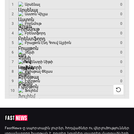
ԱԱ-2026, Փլեյ-օֆֆ, 1/4 եզրափակիչ.
Նորվեգիա - Անգլիա
11:45 - 14:30
GOAT. Մարզիչներ
14:30 - 15:00
Գիրինգ Ափ
15:00 - 15:30
Ֆորմուլա 1. Բելգիայի Գրան Պրի. Մրցարշավ
15:30 - 17:25
ԱԱ-2026, Փլեյ-օֆֆ, 1/4 եզրափակիչ.
Արգենտինա - Շվեյցարիա
FastNews
-ը սպորտային լուրեր, հոդվածներ ու վերլուծություններ
տրամադրող հարթակ է, որտեղ կգտնեք տարբեր մարզաձևերի