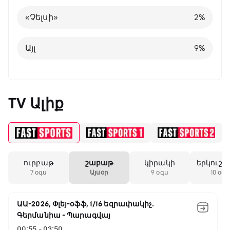
Բելգիա
1
%
«Չելսի»
2
%
Այլ
8
%
Այլ
9
%
TV Ալիք
ուրբաթ
շաբաթ
կիրակի
երկուշա
7 օգս
Այսօր
9 օգս
10 օգս
ԱԱ-2026, Փլեյ-օֆֆ, 1/16 եզրափակիչ.
Գերմանիա - Պարագվայ
00:55 - 03:50