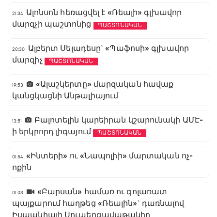
Ալոնսոն հեռացվել է «Ռեալի» գլխավոր
21:34
մարզչի պաշտոնից
ՊԱՇՏՈՆԱԿԱՆ
Ալբերտ Սելադեսը` «Պաֆոսի» գլխավոր
20:30
մարզիչ
ՊԱՇՏՈՆԱԿԱՆ
«Ալաշկերտը» մարզական հավաք
19:53
կանցկացնի Անթալիայում
Բալոտելին կարեիրան կշարունակի ԱՄԷ-
13:51
ի երկրորդ լիգայում
ՊԱՇՏՈՆԱԿԱՆ
«Ինտերի» ու «Նապոլիի» մարտական ոչ-
01:54
ոքին
«Բարսան» համառ ու գոլառատ
01:03
պայքարում հաղթեց «Ռեալին»` դառնալով
Իսպանիայի Սուպերգավաթակիր