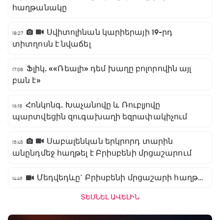
հաղթանակը
Սվիտոլինան կարիերայի 19-րդ
18:27
տիտղոսն է նվաճել
Ֆլիկ. ««Ռեալի» դեմ խաղը բոլորովին այլ
17:08
բան է»
Հոնկոնգ. Խաչանովը և Ռուբլյովը
16:18
պարտվեցին զուգախաղի եզրափակիչում
Սաբալենկան երկրորդ տարին
15:45
անընդմեջ հաղթել է Բրիսբենի մրցաշարում
Մեդվեդևը` Բրիսբենի մրցաշարի հաղթող
14:49
ՏԵՍՆԵԼ ԱՎԵԼԻՆ