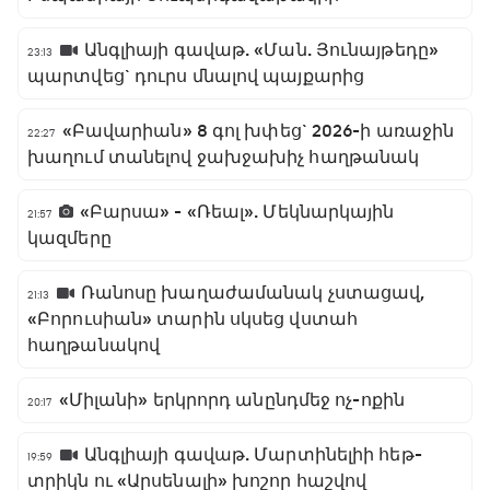
Անգլիայի գավաթ. «Ման. Յունայթեդը»
23:13
պարտվեց` դուրս մնալով պայքարից
«Բավարիան» 8 գոլ խփեց` 2026-ի առաջին
22:27
խաղում տանելով ջախջախիչ հաղթանակ
«Բարսա» - «Ռեալ». Մեկնարկային
21:57
կազմերը
Ռանոսը խաղաժամանակ չստացավ,
21:13
«Բորուսիան» տարին սկսեց վստահ
հաղթանակով
«Միլանի» երկրորդ անընդմեջ ոչ-ոքին
20:17
Անգլիայի գավաթ. Մարտինելիի հեթ-
19:59
տրիկն ու «Արսենալի» խոշոր հաշվով