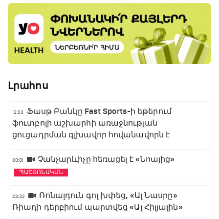
Լրահոս
Ֆասթ Բանկը Fast Sports-ի եթերում
12:33
ֆուտբոլի աշխարհի առաջնության
ցուցադրման գլխավոր հովանավորն է
Չանչարևիչը հեռացել է «Նոայից»
00:01
ՊԱՇՏՈՆԱԿԱՆ
Ռոնալդուն գոլ խփեց, «Ալ Նասրը»
23:32
Ռիադի դերբիում պարտվեց «Ալ Հիլյալին»