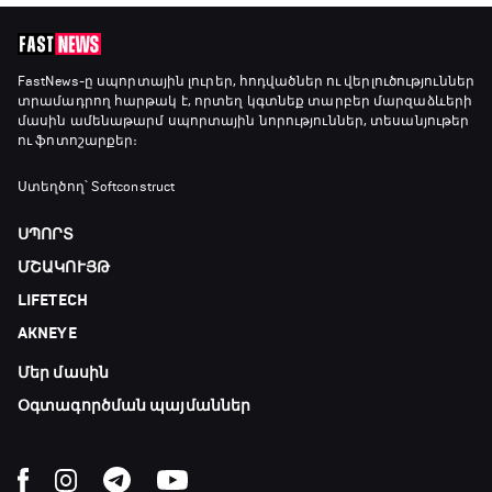
FastNews
-ը սպորտային լուրեր, հոդվածներ ու վերլուծություններ
տրամադրող հարթակ է, որտեղ կգտնեք տարբեր մարզաձևերի
մասին ամենաթարմ սպորտային նորություններ, տեսանյութեր
ու ֆոտոշարքեր։
Ստեղծող՝ Softconstruct
ՍՊՈՐՏ
ՄՇԱԿՈՒՅԹ
LIFETECH
AKNEYE
Մեր մասին
Օգտագործման պայմաններ