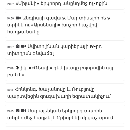
«Միլանի» երկրորդ անընդմեջ ոչ-ոքին
20:17
Անգլիայի գավաթ. Մարտինելիի հեթ-
19:59
տրիկն ու «Արսենալի» խոշոր հաշվով
հաղթանակը
Սվիտոլինան կարիերայի 19-րդ
18:27
տիտղոսն է նվաճել
Ֆլիկ. ««Ռեալի» դեմ խաղը բոլորովին այլ
17:08
բան է»
Հոնկոնգ. Խաչանովը և Ռուբլյովը
16:18
պարտվեցին զուգախաղի եզրափակիչում
Սաբալենկան երկրորդ տարին
15:45
անընդմեջ հաղթել է Բրիսբենի մրցաշարում