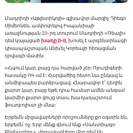
Մադրիդի «Աթլետիկոյի» գլխավոր մարզիչ Դիեգո
Սիմեոնեն, ամփոփելով Իսպանիայի
առաջնության 23-րդ տուրում Մադրիդի «Ռեալի»
դեմ կայացած
խաղը (1-1)
, խոսել է արգենտինացի
կիսապաշտպան Անխել Կորեայի հեռացման
դրվագի մասին:
«Հպում կար, բայց դա հարված չէր: Ռյուդիգերի
հասակը 194 սմ է: Հարվածից հետո նա ընկավ և
անմիջապես բարձրացավ: Հնարավոր է՝ դեղին
քարտ կար, բայց եթե դրա համար ամեն անգամ
կարմիր քարտ ցույց տաս, խաղադաշտում
ֆուտբոլիստ չի մնա:
Երբեմն մրցավարների որոշումները քո օգտին են,
երբեմն՝ ոչ: Երբ մենք գնում ենք «Սանտիագո
Բեռնաբեու», մրցավարները մեր դեմ են