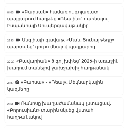
«Բարսան» համառ ու գոլառատ
01:03
պայքարում հաղթեց «Ռեալին»` դառնալով
Իսպանիայի Սուպերգավաթակիր
Անգլիայի գավաթ. «Ման. Յունայթեդը»
23:13
պարտվեց` դուրս մնալով պայքարից
«Բավարիան» 8 գոլ խփեց` 2026-ի առաջին
22:27
խաղում տանելով ջախջախիչ հաղթանակ
«Բարսա» - «Ռեալ». Մեկնարկային
21:57
կազմերը
Ռանոսը խաղաժամանակ չստացավ,
21:13
«Բորուսիան» տարին սկսեց վստահ
հաղթանակով