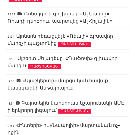
Ռոնալդուն գոլ խփեց, «Ալ Նասրը»
23:32
Ռիադի դերբիում պարտվեց «Ալ Հիլյալին»
Ալոնսոն հեռացվել է «Ռեալի» գլխավոր
21:34
մարզչի պաշտոնից
ՊԱՇՏՈՆԱԿԱՆ
Ալբերտ Սելադեսը` «Պաֆոսի» գլխավոր
20:30
մարզիչ
ՊԱՇՏՈՆԱԿԱՆ
«Ալաշկերտը» մարզական հավաք
19:53
կանցկացնի Անթալիայում
Բալոտելին կարեիրան կշարունակի ԱՄԷ-
13:51
ի երկրորդ լիգայում
ՊԱՇՏՈՆԱԿԱՆ
«Ինտերի» ու «Նապոլիի» մարտական ոչ-
01:54
ոքին