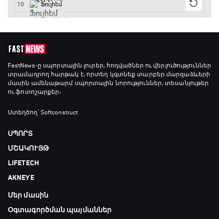
Փ/Ֆ Մաքս Ֆերստապեն. Չեմպիոնի
անատոմիա
21:00 - 23:20
Առագաստանավային սպորտ
FastNews
-ը սպորտային լուրեր, հոդվածներ ու վերլուծություններ
տրամադրող հարթակ է, որտեղ կգտնեք տարբեր մարզաձևերի
23:20 - 23:45
մասին ամենաթարմ սպորտային նորություններ, տեսանյութեր
ու ֆոտոշարքեր։
Մշակույթ և ֆուտբոլ
Ստեղծող՝ Softconstruct
23:45 - 00:00
ՍՊՈՐՏ
ՄՇԱԿՈՒՅԹ
LIFETECH
AKNEYE
Մեր մասին
Օգտագործման պայմաններ