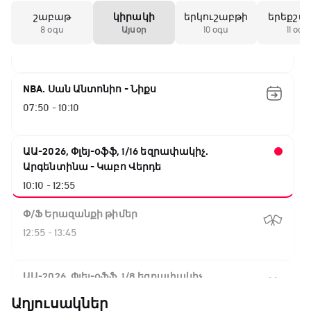
շաբաթ
կիրակի
երկուշաբթի
երեքշա
Փ/Ֆ Ակումբների աշխարհ
8 օգս
Այսօր
10 օգս
11 օգս
07:00 - 07:50
NBA. Սան Անտոնիո - Նիքս
07:50 - 10:10
ԱԱ-2026, Փլեյ-օֆֆ, 1/16 եզրափակիչ.
Արգենտինա - Կաբո Վերդե
10:10 - 12:55
Փ/Ֆ Երազանքի թիմեր
12:55 - 13:45
ԱԱ-2026, Փլեյ-օֆֆ, 1/8 եզրափակիչ.
Կանադա - Մարոկկո
Աղյուսակներ
13:45 - 15:45