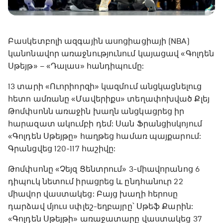
Բասկետբոլի ազգային ասոցիացիայի (NBA)
կանոնավոր առաջնությունում կայացավ «Գոլդեն
Սթեյթ» – «Դալաս» հանդիպումը:
13 տարի «Ուորիորզի» կազմում անցկացնելուց
հետո ամռանը «Մավերիքս» տեղափոխված Քլեյ
Թոմփսոնն առաջին խաղն անցկացրեց իր
հարազատ ակումբի դեմ: Սան Ֆրանցիսկոյում
«Գոլդեն Սթեյթը» հաղթեց համառ պայքարում:
Գրանցվեց 120-117 հաշիվը:
Թոմփսոնը «Չեյզ Ցենտրում» 3-միավորանոց 6
դիպուկ նետում իրացրեց և ընդհանուր 22
միավոր վաստակեց: Բայց խաղի հերոսը
դարձավ մյուս սփլեշ-եղբայրը՝ Սթեֆ Քարին:
«Գոլդեն Սթեյթի» առաջատարը վաստակեց 37