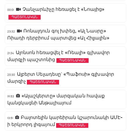
Չանչարևիչը հեռացել է «Նոայից»
00:01
ՊԱՇՏՈՆԱԿԱՆ
Ռոնալդուն գոլ խփեց, «Ալ Նասրը»
23:32
Ռիադի դերբիում պարտվեց «Ալ Հիլյալին»
Ալոնսոն հեռացվել է «Ռեալի» գլխավոր
21:34
մարզչի պաշտոնից
ՊԱՇՏՈՆԱԿԱՆ
Ալբերտ Սելադեսը` «Պաֆոսի» գլխավոր
20:30
մարզիչ
ՊԱՇՏՈՆԱԿԱՆ
«Ալաշկերտը» մարզական հավաք
19:53
կանցկացնի Անթալիայում
Բալոտելին կարեիրան կշարունակի ԱՄԷ-
13:51
ի երկրորդ լիգայում
ՊԱՇՏՈՆԱԿԱՆ