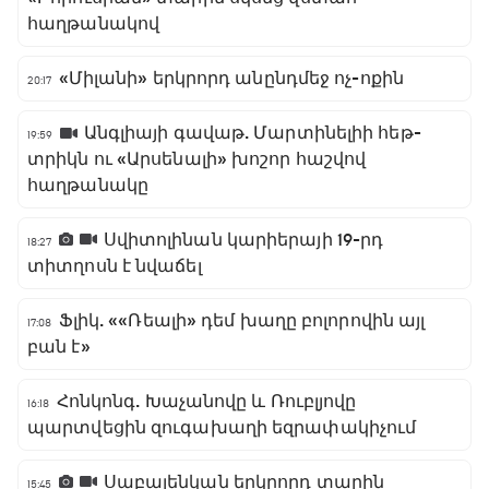
հաղթանակով
«Միլանի» երկրորդ անընդմեջ ոչ-ոքին
20:17
Անգլիայի գավաթ. Մարտինելիի հեթ-
19:59
տրիկն ու «Արսենալի» խոշոր հաշվով
հաղթանակը
Սվիտոլինան կարիերայի 19-րդ
18:27
տիտղոսն է նվաճել
Ֆլիկ. ««Ռեալի» դեմ խաղը բոլորովին այլ
17:08
բան է»
Հոնկոնգ. Խաչանովը և Ռուբլյովը
16:18
պարտվեցին զուգախաղի եզրափակիչում
Սաբալենկան երկրորդ տարին
15:45