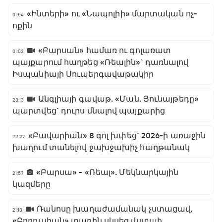
«Ինտերի» ու «Նապոլիի» մարտական ոչ-
01:54
ոքին
«Բարսան» համառ ու գոլառատ
01:03
պայքարում հաղթեց «Ռեալին»` դառնալով
Իսպանիայի Սուպերգավաթակիր
Անգլիայի գավաթ. «Ման. Յունայթեդը»
23:13
պարտվեց` դուրս մնալով պայքարից
«Բավարիան» 8 գոլ խփեց` 2026-ի առաջին
22:27
խաղում տանելով ջախջախիչ հաղթանակ
«Բարսա» - «Ռեալ». Մեկնարկային
21:57
կազմերը
Ռանոսը խաղաժամանակ չստացավ,
21:13
«Բորուսիան» տարին սկսեց վստահ