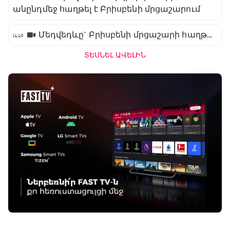
անընդմեջ հաղթել է Բրիսբենի մրցաշարում
Մեդվեդևը` Բրիսբենի մրցաշարի հաղթող
14:49
ՏԵՍՆԵԼ ԱՎԵԼԻՆ