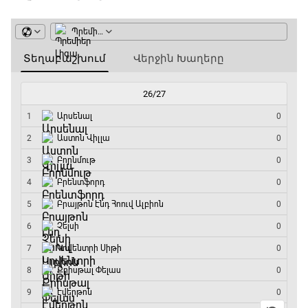
GOAT. Սպորտային խաբեության սկանդալներ
15:45 - 16:15
ԱԱ-2026, Փլեյ-օֆֆ, եզրափակիչ. Իսպանիա -
Արգենտինա
16:15 - 19:30
Լա լիգայի ստադիոնները
19:30 - 19:40
Գիրինգ Ափ
19:40 - 20:10
Ֆուտբոլի ազգեր
20:10 - 21:00