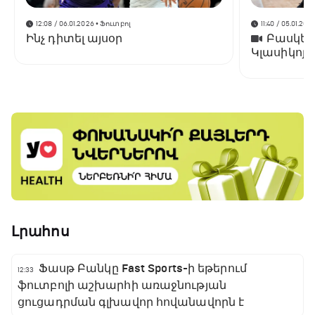
12:08 / 06.01.2026
• Ֆուտբոլ
11:40 / 05.01.202
Ինչ դիտել այսօր
Բասկետբ
Կլասիկոյո
է «Ռեալին
Լրահոս
Ֆասթ Բանկը Fast Sports-ի եթերում
12:33
ֆուտբոլի աշխարհի առաջնության
ցուցադրման գլխավոր հովանավորն է