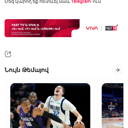
Մեզ կարող եք հետևել նաև
Telegram
-ում
Նույն Թեմայով