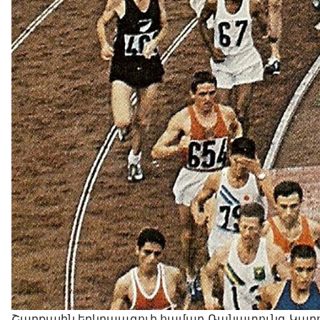
Շարքային երկրպագուի համար Ռանատունգ Կարո