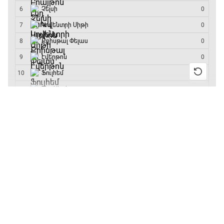
մրցաշարի հաղթող
13:55 / 11.01.2026
• Թենիս
Բուբլիկը հաղթեց
Հոնկոնգի մրցաշարում
և կարիերայում
առաջին անգամ կլինի
10-րդը
12:39 / 11.01.2026
• Ֆուտբոլ
Անգլիայի գավաթ.
«Չելսին» Ռոսենյորի
գլխավորությամբ
առաջին խաղում
հաղթել է
11:38 / 11.01.2026
• Ֆուտբոլ
Ինչ դիտել այսօր