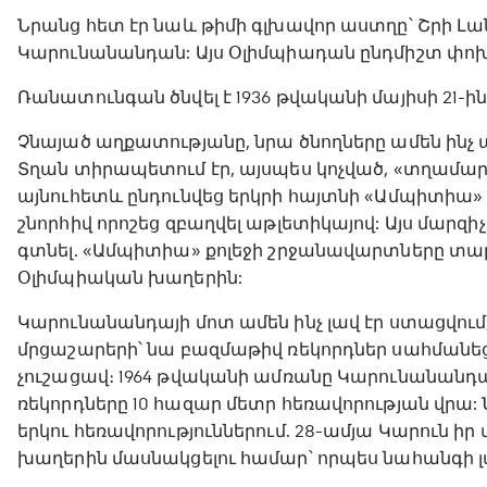
Նրանց հետ էր նաև թիմի գլխավոր աստղը՝ Շրի Լ
Կարունանանդան: Այս Օլիմպիադան ընդմիշտ փոխ
Ռանատունգան ծնվել է 1936 թվականի մայիսի 21-ի
Չնայած աղքատությանը, նրա ծնողները ամեն ինչ ա
Տղան տիրապետում էր, այսպես կոչված, «տղամա
այնուհետև ընդունվեց երկրի հայտնի «Ամպիտիա» 
շնորհիվ որոշեց զբաղվել աթլետիկայով: Այս մար
գտնել. «Ամպիտիա» քոլեջի շրջանավարտները տար
Օլիմպիական խաղերին:
Կարունանանդայի մոտ ամեն ինչ լավ էր ստացվում,
մրցաշարերի՝ նա բազմաթիվ ռեկորդներ սահմանեց
չուշացավ։ 1964 թվականի ամռանը Կարունանանդա
ռեկորդները 10 հազար մետր հեռավորության վրա: 
երկու հեռավորություններում. 28-ամյա Կարուն ի
խաղերին մասնակցելու համար՝ որպես նահանգի լ