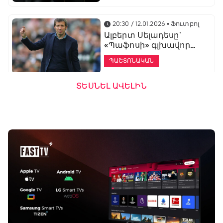
20:30 / 12.01.2026
• Ֆուտբոլ
Ալբերտ Սելադեսը`
«Պաֆոսի» գլխավոր
մարզիչ
ՊԱՇՏՈՆԱԿԱՆ
ՏԵՍՆԵԼ ԱՎԵԼԻՆ
19:53 / 12.01.2026
• Ֆուտբոլ
«Ալաշկերտը»
մարզական հավաք
կանցկացնի
Անթալիայում
13:51 / 12.01.2026
• Ֆուտբոլ
Բալոտելին
կարեիրան կշարունակի
ԱՄԷ-ի երկրորդ լիգայում
ՊԱՇՏՈՆԱԿԱՆ