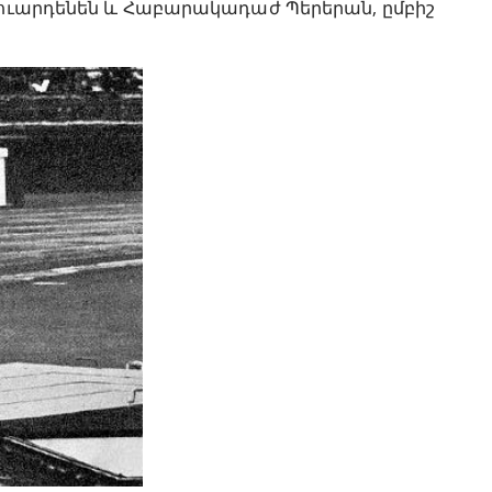
Յաուարդենեն և Հաբարակադաժ Պերերան, ըմբիշ