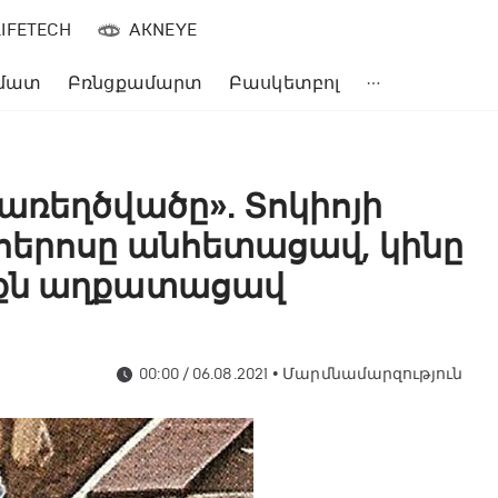
LIFETECH
AKNEYE
մատ
Բռնցքամարտ
Բասկետբոլ
առեղծվածը». Տոկիոյի
հերոսը անհետացավ, կինը
իքն աղքատացավ
00:00 / 06.08.2021
•
Մարմնամարզություն