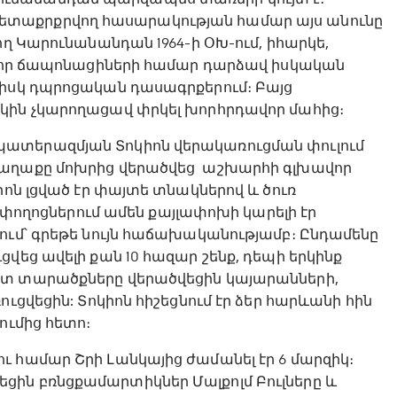
տաքրքրվող հասարակության համար այս անունը
ող Կարունանանդան 1964-ի ՕԽ-ում, իհարկե,
վ, որ ճապոնացիների համար դարձավ իսկական
նիսկ դպրոցական դասագրքերում։ Բայց
կին չկարողացավ փրկել խորհրդավոր մահից։
պատերազմյան Տոկիոն վերակառուցման փուլում
քաղաքը մոխրից վերածվեց աշխարհի գլխավոր
իոն լցված էր փայտե տնակներով և ծուռ
կ փողոցներում ամեն քայլափոխի կարելի էր
ում՝ գրեթե նույն հաճախականությամբ։ Ընդամենը
վեց ավելի քան 10 հազար շենք, դեպի երկինք
ատ տարածքները վերածվեցին կայարանների,
ւցվեցին: Տոկիոն հիշեցնում էր ձեր հարևանի հին
ումից հետո։
 համար Շրի Լանկայից ժամանել էր 6 մարզիկ։
ին բռնցքամարտիկներ Մալքոլմ Բուլները և