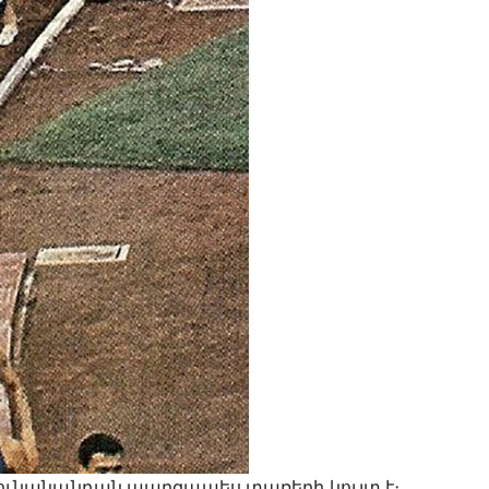
ւնանանդան պարզապես տառերի կույտ է։