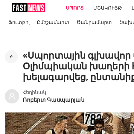
ՍՊՈՐՏ
ՄՇԱԿՈՒՅԹ
Ֆուտբոլ
Ըմբշամարտ
Ծանրամարտ
Շախ
«Սպորտային գլխավոր 
Օլիմպիական խաղերի 
խելագարվեց, ընտան
Հեղինակ
Ռոբերտ Գասպարյան