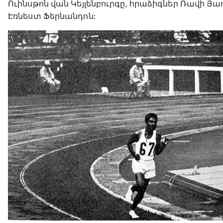
Ուինսթոն վան Կեյլենբուրգը, հրաձիգներ Ռավի 
Էռնեստ Ֆերնանդոն: