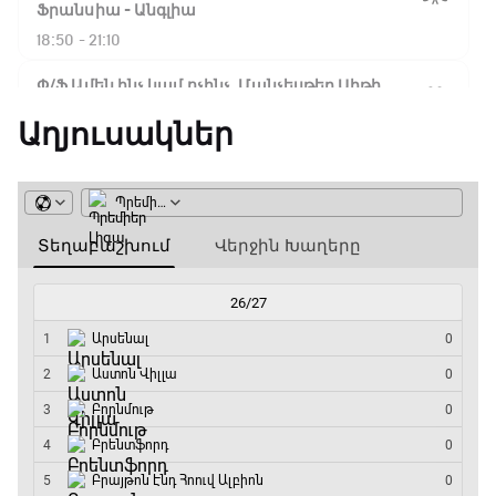
Ֆլիկ. ««Ռեալի» դեմ
Ֆրանսիա - Անգլիա
խաղը բոլորովին այլ
18:50 - 21:10
բան է»
Փ/Ֆ Ամեն ինչ կամ ոչինչ. Մանչեսթեր Սիթի
21:10 - 23:45
Աղյուսակներ
16:18 / 11.01.2026
• Թենիս
Հոնկոնգ. Խաչանովը և
Մշակույթ և ֆուտբոլ
Ռուբլյովը պարտվեցին
զուգախաղի
23:45 - 00:00
եզրափակիչում
15:45 / 11.01.2026
• Թենիս
Սաբալենկան
երկրորդ տարին
անընդմեջ հաղթել է
Բրիսբենի մրցաշարում
14:49 / 11.01.2026
• Թենիս
Մեդվեդևը` Բրիսբենի