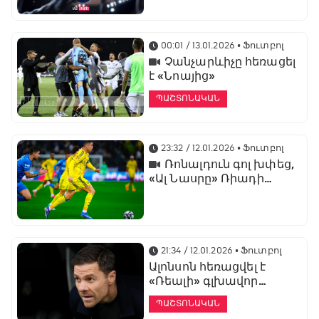
առաջնության
ցուցադրման գլխավոր
հովանավորն է
00:01 / 13.01.2026
• Ֆուտբոլ
Չանչարևիչը հեռացել
է «Նոայից»
ՊԱՇՏՈՆԱԿԱՆ
23:32 / 12.01.2026
• Ֆուտբոլ
Ռոնալդուն գոլ խփեց,
«Ալ Նասրը» Ռիադի
դերբիում պարտվեց «Ալ
Հիլյալին»
21:34 / 12.01.2026
• Ֆուտբոլ
Ալոնսոն հեռացվել է
«Ռեալի» գլխավոր
մարզչի պաշտոնից
ՊԱՇՏՈՆԱԿԱՆ