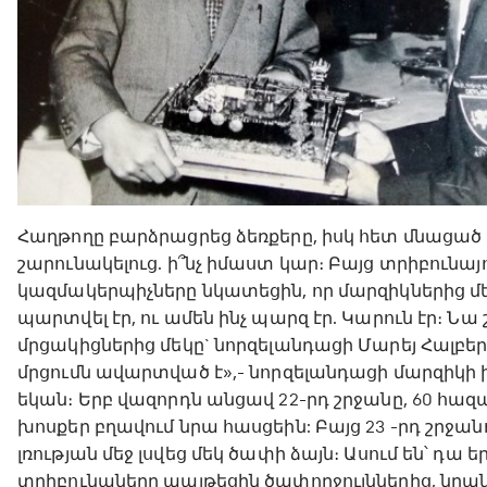
Հաղթողը բարձրացրեց ձեռքերը, իսկ հետ մնացած
շարունակելուց. ի՞նչ իմաստ կար։ Բայց տրիբունա
կազմակերպիչները նկատեցին, որ մարզիկներից մեկը
պարտվել էր, ու ամեն ինչ պարզ էր. Կարուն էր։ Նա
մրցակիցներից մեկը` նորզելանդացի Մարեյ Հալբերգ
մրցումն ավարտված է»,- նորզելանդացի մարզիկի խ
եկան։ Երբ վազորդն անցավ 22-րդ շրջանը, 60 հ
խոսքեր բղավում նրա հասցեին: Բայց 23 -րդ շրջան
լռության մեջ լսվեց մեկ ծափի ձայն։ Ասում են՝ դա
տրիբունաները պայթեցին ծափողջույններից, նրան