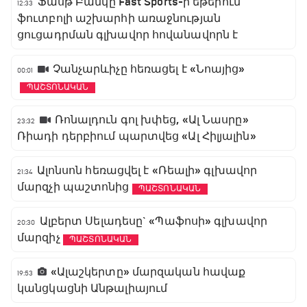
Ֆասթ Բանկը Fast Sports-ի եթերում
12:33
ֆուտբոլի աշխարհի առաջնության
ցուցադրման գլխավոր հովանավորն է
Չանչարևիչը հեռացել է «Նոայից»
00:01
ՊԱՇՏՈՆԱԿԱՆ
Ռոնալդուն գոլ խփեց, «Ալ Նասրը»
23:32
Ռիադի դերբիում պարտվեց «Ալ Հիլյալին»
Ալոնսոն հեռացվել է «Ռեալի» գլխավոր
21:34
մարզչի պաշտոնից
ՊԱՇՏՈՆԱԿԱՆ
Ալբերտ Սելադեսը` «Պաֆոսի» գլխավոր
20:30
մարզիչ
ՊԱՇՏՈՆԱԿԱՆ
«Ալաշկերտը» մարզական հավաք
19:53
կանցկացնի Անթալիայում