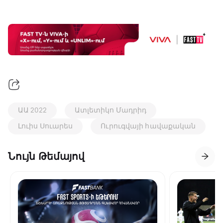
ԱԱ 2022
Ատլետիկո Մադրիդ
Լուիս Սուարես
Ուրուգվայի հավաքական
Նույն Թեմայով