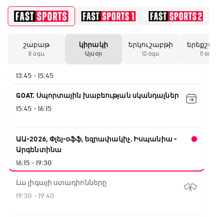
Փ/Ֆ Երազանքի թիմեր
12:55 - 13:45
շաբաթ
կիրակի
երկուշաբթի
երեքշա
ԱԱ-2026, Փլեյ-օֆֆ, 1/8 եզրափակիչ.
8 օգս
Այսօր
10 օգս
11 օգս
Կանադա - Մարոկկո
13:45 - 15:45
GOAT. Սպորտային խաբեության սկանդալներ
15:45 - 16:15
ԱԱ-2026, Փլեյ-օֆֆ, եզրափակիչ. Իսպանիա -
Արգենտինա
16:15 - 19:30
Լա լիգայի ստադիոնները
19:30 - 19:40