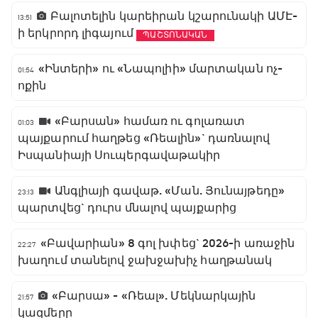
Բալոտելին կարեիրան կշարունակի ԱՄԷ-
13:51
ի երկրորդ լիգայում
ՊԱՇՏՈՆԱԿԱՆ
«Ինտերի» ու «Նապոլիի» մարտական ոչ-
01:54
ոքին
«Բարսան» համառ ու գոլառատ
01:03
պայքարում հաղթեց «Ռեալին»` դառնալով
Իսպանիայի Սուպերգավաթակիր
Անգլիայի գավաթ. «Ման. Յունայթեդը»
23:13
պարտվեց` դուրս մնալով պայքարից
«Բավարիան» 8 գոլ խփեց` 2026-ի առաջին
22:27
խաղում տանելով ջախջախիչ հաղթանակ
«Բարսա» - «Ռեալ». Մեկնարկային
21:57
կազմերը