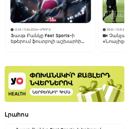
12:33 / 11.06.2026
• ՍՊՈՐՏ
00:01 / 13.01.202
Ֆասթ Բանկը Fast Sports-ի
Չանչարև
եթերում ֆուտբոլի աշխարհի
«Նոայից»
առաջնության ցուցադրման
գլխավոր հովանավորն է
Լրահոս