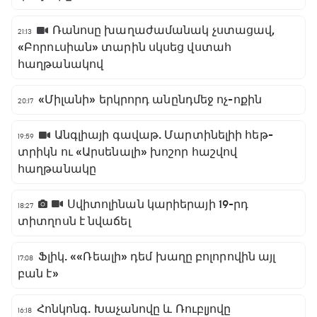
Ռանոսը խաղաժամանակ չստացավ,
21:13
«Բորուսիան» տարին սկսեց վստահ
հաղթանակով
«Միլանի» երկրորդ անընդմեջ ոչ-ոքին
20:17
Անգլիայի գավաթ. Մարտինելիի հեթ-
19:59
տրիկն ու «Արսենալի» խոշոր հաշվով
հաղթանակը
Սվիտոլինան կարիերայի 19-րդ
18:27
տիտղոսն է նվաճել
Ֆլիկ. ««Ռեալի» դեմ խաղը բոլորովին այլ
17:08
բան է»
Հոնկոնգ. Խաչանովը և Ռուբլյովը
16:18