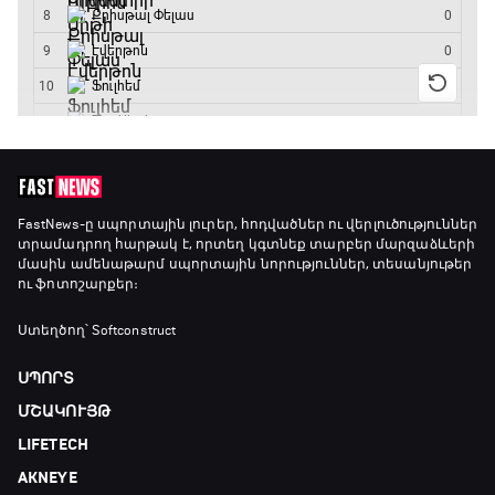
FastNews
-ը սպորտային լուրեր, հոդվածներ ու վերլուծություններ
տրամադրող հարթակ է, որտեղ կգտնեք տարբեր մարզաձևերի
մասին ամենաթարմ սպորտային նորություններ, տեսանյութեր
ու ֆոտոշարքեր։
Ստեղծող՝ Softconstruct
ՍՊՈՐՏ
ՄՇԱԿՈՒՅԹ
LIFETECH
AKNEYE