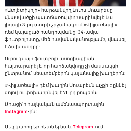
«Ատլետիկոյի» հարձակվող Լուիս Սուարեսը
վնասվածքի պատճառով փոխարինվել է Լա
լիգայի 3-րդ տուրի շրջանակում «Վիլյառեալի»
դեմ կայացած հանդիպմանը: 34-ամյա
ֆուտբոլիստը, մեծ հավանականությամբ, վնասել
է ձախ ազդրը:
Ուրուգվայի ֆուտբոլի ասոցիացիան
հայտարարել է, որ հարձակվողը չի մասնակցի
ընտրանու՝ սեպտեմբերին կայանալիք խաղերին:
«Վիլյառեալի» դեմ խաղին Սուարեսն աչքի է ընկել
գոլով ու փոխարինվել է 71-րդ րոպեին:
Միացի՛ր հայկական ամենասպորտային
Instagram
-ին:
Մեզ կարող եք հետևել նաև
Telegram
-ում