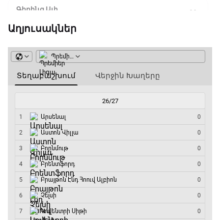
Գիրինգ Ափ
19:40 - 20:10
Աղյուսակներ
Ֆուտբոլի ազգեր
20:10 - 21:00
Փ/Ֆ Մաքս Ֆերստապեն. Չեմպիոնի
անատոմիա
21:00 - 23:20
Առագաստանավային սպորտ
23:20 - 23:45
Մշակույթ և ֆուտբոլ
23:45 - 00:00