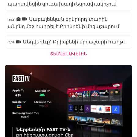
պարտվեցին զուգախաղի եզրափակիչում
Սաբալենկան երկրորդ տարին
15:45
անընդմեջ հաղթել է Բրիսբենի մրցաշարում
Մեդվեդևը` Բրիսբենի մրցաշարի հաղթող
14:49
ՏԵՍՆԵԼ ԱՎԵԼԻՆ