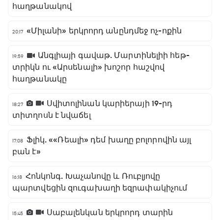
հաղթանակով
«Միլանի» երկրորդ անընդմեջ ոչ-ոքին
20:17
Անգլիայի գավաթ. Մարտինելիի հեթ-
19:59
տրիկն ու «Արսենալի» խոշոր հաշվով
հաղթանակը
Սվիտոլինան կարիերայի 19-րդ
18:27
տիտղոսն է նվաճել
Ֆլիկ. ««Ռեալի» դեմ խաղը բոլորովին այլ
17:08
բան է»
Հոնկոնգ. Խաչանովը և Ռուբլյովը
16:18
պարտվեցին զուգախաղի եզրափակիչում
Սաբալենկան երկրորդ տարին
15:45