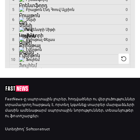
GOAT. Ռեգբի
15:20 - 15:45
ԱԱ-2026, Փլեյ-օֆֆ, կիսաեզրափակիչ.
Ֆրանսիա - Իսպանիա
15:45 - 17:40
Փ/Ֆ Ակումբների աշխարհ
17:40 - 18:35
Լա լիգայի ստադիոնները
18:35 - 18:45
FastNews
-ը սպորտային լուրեր, հոդվածներ ու վերլուծություններ
տրամադրող հարթակ է, որտեղ կգտնեք տարբեր մարզաձևերի
մասին ամենաթարմ սպորտային նորություններ, տեսանյութեր
ու ֆոտոշարքեր։
GOAT. Ֆորմուլա 1-ի ավտոարշավորդներ
18:45 - 19:10
Ստեղծող՝ Softconstruct