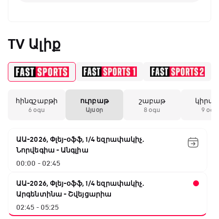
TV Ալիք
հինգշաբթի
ուրբաթ
շաբաթ
կիրա
6 օգս
Այսօր
8 օգս
9 օգս
ԱԱ-2026, Փլեյ-օֆֆ, 1/4 եզրափակիչ.
Նորվեգիա - Անգլիա
00:00 - 02:45
ԱԱ-2026, Փլեյ-օֆֆ, 1/4 եզրափակիչ.
Արգենտինա - Շվեյցարիա
02:45 - 05:25