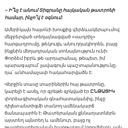
– Ի՞նչ է անում Տիգրանը հայկական թատրոնի
համար, ինչո՞վ է օգնում:
Ամերիկայն հայտնի խոսքից վերձևակերպումով
մեջբերված-տեղայնացված «սադրիչ»
հարցադրումը, թեկուզև անուղղակիորեն, բայց
ինքնին մեղադրական տոնայնություն ունի:
Փորձեմ իբրև թե արդարանալ, թեպետ, իմ
պարագայում՝ լավագույն պաշտպանությունը,
դա՝ անհամաչափ հակահարվածն է:
Վերջին տասը տարիներին հայ թատրոնը,
կարելի է ասել, որ գրեթե զրկված էր
ԸՆԹԱՑԻԿ
փորձագիտական գնահատականից, ինչը
դիլետանտիզմի տանող ամենակարճ
ճանապարհն է: Թատերական քննադատներն
այստեղ այնտեղ և ամենուր, բայց ոչ
թատերագիտական հարթակում (որովհետև այն