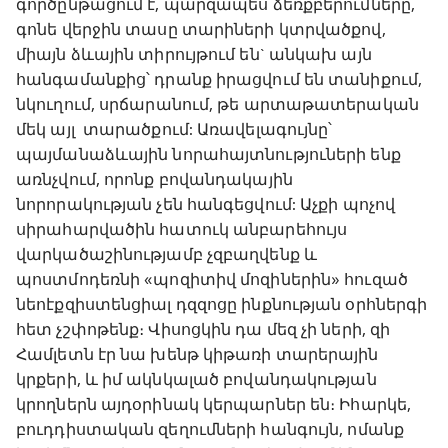
գործընթացում է, պարզապես ձեռքբերումները,
գոնե վերջին տասը տարիների կտրվածքով,
միայն ձևային տիրույթում են` անկախ այն
հանգամանքից՝ դրանք իրացվում են տանիքում,
նկուղում, սրճարանում, թե արտաթատերական
մեկ այլ տարածքում: Առավելագույնը՝
պայմանաձևային նորահայտնություների ենք
առնչվում, որոնք բովանդակային
նորորակության չեն հանգեցվում: Աչքի պոչով
սիրահարվածին հատուկ անբարեհույս
վարկածաշինությամբ չզբաղվենք և
պոստմոդեռնի «պոզիտիվ մոզիներին» հուզած
նեոէքզիստենցիալ դզզոցը ինքնության օրհներգի
հետ չշփոթենք։ Վիսոցկին դա մեզ չի ների, զի
Համլետն էր նա խենթ կիթառի տարերային
կրքերի, և իմ ակնկալած բովանդակության
կրողներն այդօրինակ կերպարներ են։ Իհարկե,
բուդդիստական զեղումների հանգույն, ոմանք