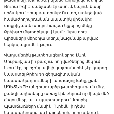
թատրոնը, այսինքն, ինչպես գործընկերներիցս
Յուրա Իգիթխանյանն էր ասում, կայուն ծանր
վիճակում է հայ թատրոնը: Ուստի, ստեղծված
համաժողովրդական ապատիկ վիճակից
փոքրիշատե արդյունավետ ելքերից մեկը
Բրեխթի մեթոդիկայով կամ էլ նրա որոշ
պիեսների մերօրյա տեղայնացմամբ արված
ներկայացումն է թվում:
Վաղամեռիկ թատերագետներից Լևոն
Մութաֆյան իր բազում հոդվածներից մեկում
նշում էր, որ ոչինչ ավելի ցայտունորեն չէր կարող
նպաստել Բրեխթի գեղագիտական
նպատակադրումների արտացոլմանը, քան
ԱՂԵՏՆԵՐԻ
անդրադարձը թատերգության մեջ,
քանզի աղետները առաջ էին բերում ոչ միայն մեծ
ցնցումներ, այլև պարտադրում մտորել
պատճառների մասին: Ուրեմն, ի դեմս
ետպատերազմյան հայրենիքի, իրոք պետք է