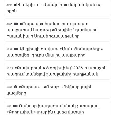
«Ինտերի» ու «Նապոլիի» մարտական ոչ-
01:54
ոքին
«Բարսան» համառ ու գոլառատ
01:03
պայքարում հաղթեց «Ռեալին»` դառնալով
Իսպանիայի Սուպերգավաթակիր
Անգլիայի գավաթ. «Ման. Յունայթեդը»
23:13
պարտվեց` դուրս մնալով պայքարից
«Բավարիան» 8 գոլ խփեց` 2026-ի առաջին
22:27
խաղում տանելով ջախջախիչ հաղթանակ
«Բարսա» - «Ռեալ». Մեկնարկային
21:57
կազմերը
Ռանոսը խաղաժամանակ չստացավ,
21:13
«Բորուսիան» տարին սկսեց վստահ