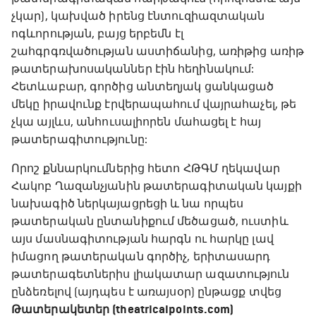
չկար), կախված իրենց էնտուզիազտական
ոգևորության, բայց երբեմն էլ
շահգրգռվածության աստիճանից, առիթից առիթ
թատերախոսականներ էին հեղինակում:
Հետևաբար, գործից անտեղյակ ցանկացած
մեկը իրավունք էրվերապահում վայրահաչել, թե
չկա այլևս, անհուսալիորեն մահացել է հայ
թատերագիտությունը:
Որոշ քննարկումներից հետո ՀԹԳՄ ղեկավար
Հակոբ Ղազանչյանին թատերագիտական կայքի
նախագիծ ներկայացրեցի և նա որպես
թատերական ընտանիքում մեծացած, ուստիև
այս մասնագիտության հարգն ու հարկը լավ
իմացող թատերական գործիչ, երիտասարդ
թատերագետներիս լիակատար ազատություն
ընձեռելով (այդպես է առայսօր) ընթացք տվեց
Թատերակետեր (theatricalpoints.com)