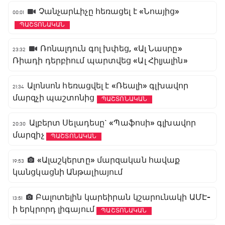
Չանչարևիչը հեռացել է «Նոայից»
00:01
ՊԱՇՏՈՆԱԿԱՆ
Ռոնալդուն գոլ խփեց, «Ալ Նասրը»
23:32
Ռիադի դերբիում պարտվեց «Ալ Հիլյալին»
Ալոնսոն հեռացվել է «Ռեալի» գլխավոր
21:34
մարզչի պաշտոնից
ՊԱՇՏՈՆԱԿԱՆ
Ալբերտ Սելադեսը` «Պաֆոսի» գլխավոր
20:30
մարզիչ
ՊԱՇՏՈՆԱԿԱՆ
«Ալաշկերտը» մարզական հավաք
19:53
կանցկացնի Անթալիայում
Բալոտելին կարեիրան կշարունակի ԱՄԷ-
13:51
ի երկրորդ լիգայում
ՊԱՇՏՈՆԱԿԱՆ