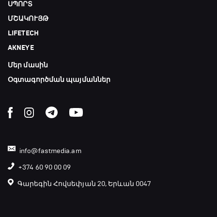
ՍՊՈՐՏ
Ֆորմուլա 1. Հունգարիայի Գրան Պրի.
ՄՇԱԿՈՒՅԹ
Մրցարշավ
LIFETECH
19:10 - 21:30
AKNEYE
ԱԱ-2026, Փլեյ-օֆֆ, եզրափակիչ. Իսպանիա -
Արգենտինա
Մեր մասին
21:30 - 00:00
Օգտագործման պայմաններ
info@fastmedia.am
+374 60 90 00 09
Գարեգին Հովսեփյան 20, Երևան 0047