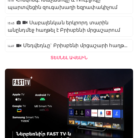
16:18
պարտվեցին զուգախաղի եզրափակիչում
Սաբալենկան երկրորդ տարին
15:45
անընդմեջ հաղթել է Բրիսբենի մրցաշարում
Մեդվեդևը` Բրիսբենի մրցաշարի հաղթող
14:49
ՏԵՍՆԵԼ ԱՎԵԼԻՆ