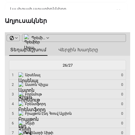
Լա լիգայի ստադիոնները
18:35 - 18:45
Աղյուսակներ
GOAT. Ֆորմուլա 1-ի ավտոարշավորդներ
18:45 - 19:10
Ֆորմուլա 1. Հունգարիայի Գրան Պրի.
Մրցարշավ
19:10 - 21:30
ԱԱ-2026, Փլեյ-օֆֆ, եզրափակիչ. Իսպանիա -
Արգենտինա
21:30 - 00:00