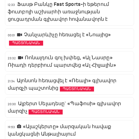
Ֆասթ Բանկը Fast Sports-ի եթերում
12:33
ֆուտբոլի աշխարհի առաջնության
ցուցադրման գլխավոր հովանավորն է
Չանչարևիչը հեռացել է «Նոայից»
00:01
ՊԱՇՏՈՆԱԿԱՆ
Ռոնալդուն գոլ խփեց, «Ալ Նասրը»
23:32
Ռիադի դերբիում պարտվեց «Ալ Հիլյալին»
Ալոնսոն հեռացվել է «Ռեալի» գլխավոր
21:34
մարզչի պաշտոնից
ՊԱՇՏՈՆԱԿԱՆ
Ալբերտ Սելադեսը` «Պաֆոսի» գլխավոր
20:30
մարզիչ
ՊԱՇՏՈՆԱԿԱՆ
«Ալաշկերտը» մարզական հավաք
19:53
կանցկացնի Անթալիայում