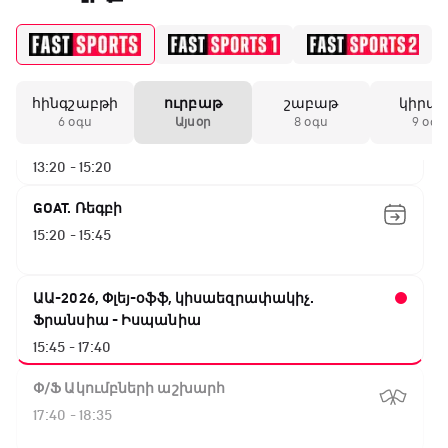
Փ/Ֆ Ամեն ինչ կամ ոչինչ. Մանչեսթեր Սիթի
10:45 - 13:20
հինգշաբթի
ուրբաթ
շաբաթ
կիրա
ԱԱ-2026, Փլեյ-օֆֆ, կիսաեզրափակիչ.
6 օգս
Այսօր
8 օգս
9 օգս
Անգլիա - Արգենտինա
13:20 - 15:20
GOAT. Ռեգբի
15:20 - 15:45
ԱԱ-2026, Փլեյ-օֆֆ, կիսաեզրափակիչ.
Ֆրանսիա - Իսպանիա
15:45 - 17:40
Փ/Ֆ Ակումբների աշխարհ
17:40 - 18:35