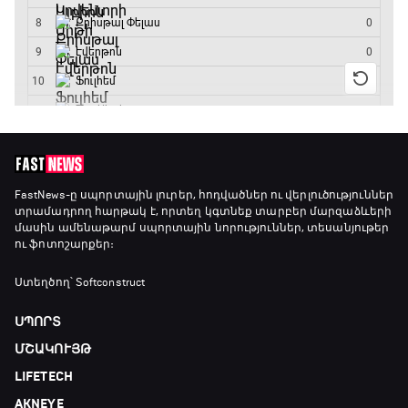
FastNews
-ը սպորտային լուրեր, հոդվածներ ու վերլուծություններ
տրամադրող հարթակ է, որտեղ կգտնեք տարբեր մարզաձևերի
մասին ամենաթարմ սպորտային նորություններ, տեսանյութեր
ու ֆոտոշարքեր։
Ստեղծող՝ Softconstruct
ՍՊՈՐՏ
ՄՇԱԿՈՒՅԹ
LIFETECH
AKNEYE