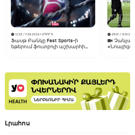
12:33 / 11.06.2026
• ՍՊՈՐՏ
00:01 / 13.01.202
Ֆասթ Բանկը Fast Sports-ի
Չանչարև
եթերում ֆուտբոլի աշխարհի
«Նոայից»
առաջնության ցուցադրման
գլխավոր հովանավորն է
Լրահոս