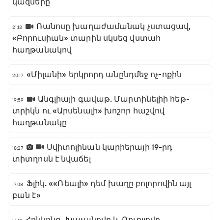
կազմերը
Ռանոսը խաղաժամանակ չստացավ,
21:13
«Բորուսիան» տարին սկսեց վստահ
հաղթանակով
«Միլանի» երկրորդ անընդմեջ ոչ-ոքին
20:17
Անգլիայի գավաթ. Մարտինելիի հեթ-
19:59
տրիկն ու «Արսենալի» խոշոր հաշվով
հաղթանակը
Սվիտոլինան կարիերայի 19-րդ
18:27
տիտղոսն է նվաճել
Ֆլիկ. ««Ռեալի» դեմ խաղը բոլորովին այլ
17:08
բան է»
Հոնկոնգ. Խաչանովը և Ռուբլյովը