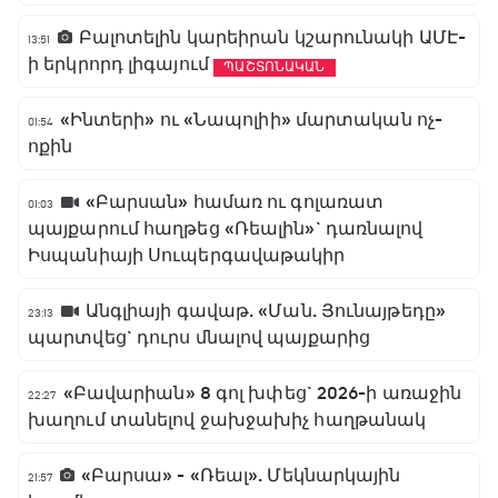
Բալոտելին կարեիրան կշարունակի ԱՄԷ-
13:51
ի երկրորդ լիգայում
ՊԱՇՏՈՆԱԿԱՆ
«Ինտերի» ու «Նապոլիի» մարտական ոչ-
01:54
ոքին
«Բարսան» համառ ու գոլառատ
01:03
պայքարում հաղթեց «Ռեալին»` դառնալով
Իսպանիայի Սուպերգավաթակիր
Անգլիայի գավաթ. «Ման. Յունայթեդը»
23:13
պարտվեց` դուրս մնալով պայքարից
«Բավարիան» 8 գոլ խփեց` 2026-ի առաջին
22:27
խաղում տանելով ջախջախիչ հաղթանակ
«Բարսա» - «Ռեալ». Մեկնարկային
21:57