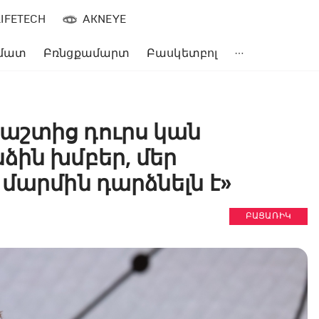
LIFETECH
AKNEYE
մատ
Բռնցքամարտ
Բասկետբոլ
աշտից դուրս կան
ձին խմբեր, մեր
մարմին դարձնելն է»
ԲԱՑԱՌԻԿ