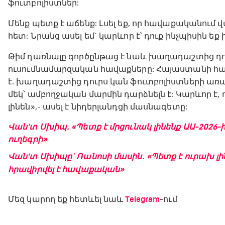
ֆուտբոլիստներ:
Մենք պետք է աճենք: Լսել եք, որ հավաքականում վա
հետ: Նրանց ասել եմ` կարևոր է՝ դուք ինչպիսին ե
Թիմ դառնալը գործընթաց է նաև խաղադաշտից դուր
ուսումնամարզական հավաքները: Հայաստանի հավ
է. խաղադաշտից դուրս կան ֆուտբոլիստների առ
մեկ՝ ամբողջական մարմին դարձնելն է: Կարևոր է,
լինեն»,- ասել է նիդերլանդցի մասնագետը:
Վան'տ Սխիպ. «Պետք է մրցունակ լինենք ԱԱ-2026
ուղեգրի»
Վան'տ Սխիպը` Ռանոսի մասին. «Պետք է ուրախ լին
հրավիրվել է հավաքական»
Մեզ կարող եք հետևել նաև
Telegram
-ում