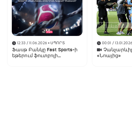
12:33 / 11.06.2026
• ՍՊՈՐՏ
00:01 / 13.01.202
Ֆասթ Բանկը Fast Sports-ի
Չանչարևիչ
եթերում ֆուտբոլի
«Նոայից»
աշխարհի առաջնության
ցուցադրման գլխավոր
հովանավորն է