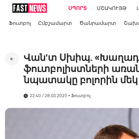
ՍՊՈՐՏ
ՄՇԱԿՈՒՅԹ
Ֆուտբոլ
Ըմբշամարտ
Ծանրամարտ
Շախ
Վան'տ Սխիպ. «Խաղադ
ֆուտբոլիստների առան
նպատակը բոլորին մեկ 
22:40 / 28.03.2025
•
Ֆուտբոլ