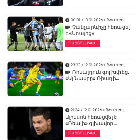
առաջնության
ցուցադրման գլխավոր
հովանավորն է
00:01 / 13.01.2026
• Ֆուտբոլ
Չանչարևիչը հեռացել
է «Նոայից»
ՊԱՇՏՈՆԱԿԱՆ
23:32 / 12.01.2026
• Ֆուտբոլ
Ռոնալդուն գոլ խփեց,
«Ալ Նասրը» Ռիադի
դերբիում պարտվեց «Ալ
Հիլյալին»
21:34 / 12.01.2026
• Ֆուտբոլ
Ալոնսոն հեռացվել է
«Ռեալի» գլխավոր
մարզչի պաշտոնից
ՊԱՇՏՈՆԱԿԱՆ