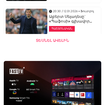
20:30 / 12.01.2026
• Ֆուտբոլ
Ալբերտ Սելադեսը`
«Պաֆոսի» գլխավոր
մարզիչ
ՊԱՇՏՈՆԱԿԱՆ
ՏԵՍՆԵԼ ԱՎԵԼԻՆ
19:53 / 12.01.2026
• Ֆուտբոլ
«Ալաշկերտը»
մարզական հավաք
կանցկացնի
Անթալիայում
13:51 / 12.01.2026
• Ֆուտբոլ
Բալոտելին
կարեիրան կշարունակի
ԱՄԷ-ի երկրորդ լիգայում
ՊԱՇՏՈՆԱԿԱՆ