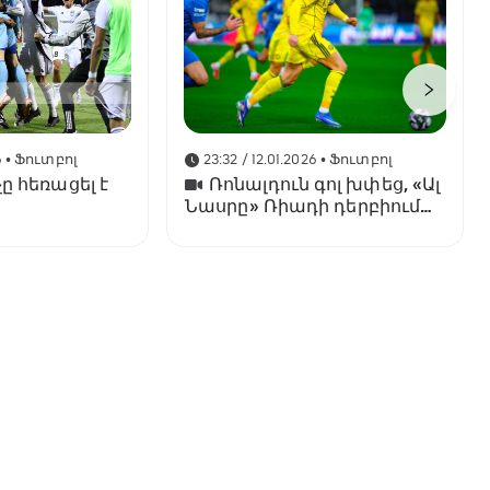
6
• Ֆուտբոլ
23:32 / 12.01.2026
• Ֆուտբոլ
ը հեռացել է
Ռոնալդուն գոլ խփեց, «Ալ
Նասրը» Ռիադի դերբիում
պարտվեց «Ալ Հիլյալին»