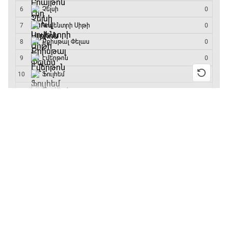
մրցաշարի հաղթող
Մրցարշավ
19:10 - 21:30
ԱԱ-2026, Փլեյ-օֆֆ, եզրափակիչ. Իսպանիա -
Արգենտինա
13:55 / 11.01.2026
• Թենիս
21:30 - 00:00
Բուբլիկը հաղթեց
Հոնկոնգի մրցաշարում
և կարիերայում
առաջին անգամ կլինի
10-րդը
12:39 / 11.01.2026
• Ֆուտբոլ
Անգլիայի գավաթ.
«Չելսին» Ռոսենյորի
գլխավորությամբ
առաջին խաղում
հաղթել է
11:38 / 11.01.2026
• Ֆուտբոլ
Ինչ դիտել այսօր