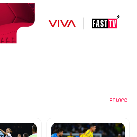
ԲՈԼՈՐԸ