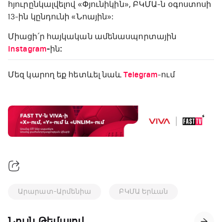
հյուրընկալվելով «Փյունիկին», ԲԿՄԱ-ն օգոստոսի
13-ին կընդունի «Նոային»:
Միացի՛ր հայկական ամենասպորտային
Instagram
-ին:
Մեզ կարող եք հետևել նաև
Telegram
-ում
Արարատ-Արմենիա
ԲԿՄԱ Երևան
Նույն Թեմայով