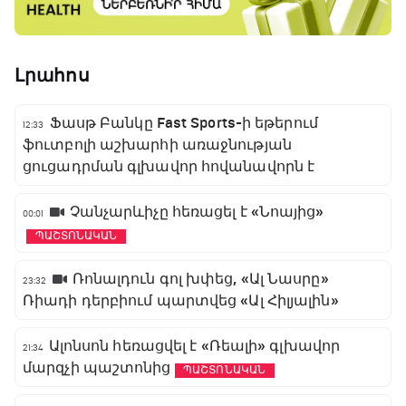
Լրահոս
Ֆասթ Բանկը Fast Sports-ի եթերում
12:33
ֆուտբոլի աշխարհի առաջնության
ցուցադրման գլխավոր հովանավորն է
Չանչարևիչը հեռացել է «Նոայից»
00:01
ՊԱՇՏՈՆԱԿԱՆ
Ռոնալդուն գոլ խփեց, «Ալ Նասրը»
23:32
Ռիադի դերբիում պարտվեց «Ալ Հիլյալին»
Ալոնսոն հեռացվել է «Ռեալի» գլխավոր
21:34
մարզչի պաշտոնից
ՊԱՇՏՈՆԱԿԱՆ