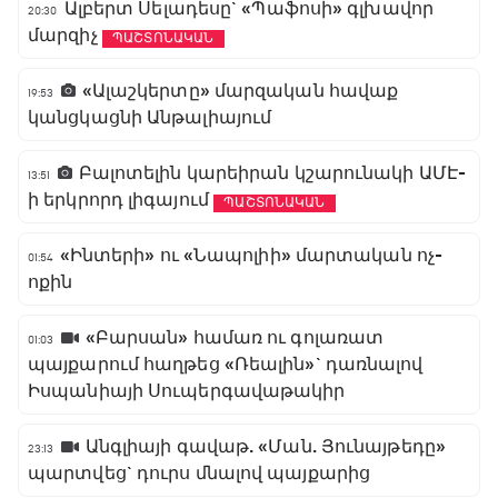
Ալբերտ Սելադեսը` «Պաֆոսի» գլխավոր
20:30
մարզիչ
ՊԱՇՏՈՆԱԿԱՆ
«Ալաշկերտը» մարզական հավաք
19:53
կանցկացնի Անթալիայում
Բալոտելին կարեիրան կշարունակի ԱՄԷ-
13:51
ի երկրորդ լիգայում
ՊԱՇՏՈՆԱԿԱՆ
«Ինտերի» ու «Նապոլիի» մարտական ոչ-
01:54
ոքին
«Բարսան» համառ ու գոլառատ
01:03
պայքարում հաղթեց «Ռեալին»` դառնալով
Իսպանիայի Սուպերգավաթակիր
Անգլիայի գավաթ. «Ման. Յունայթեդը»
23:13
պարտվեց` դուրս մնալով պայքարից