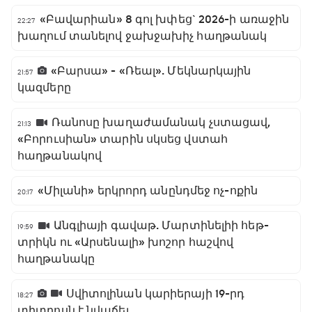
«Բավարիան» 8 գոլ խփեց` 2026-ի առաջին
22:27
խաղում տանելով ջախջախիչ հաղթանակ
«Բարսա» - «Ռեալ». Մեկնարկային
21:57
կազմերը
Ռանոսը խաղաժամանակ չստացավ,
21:13
«Բորուսիան» տարին սկսեց վստահ
հաղթանակով
«Միլանի» երկրորդ անընդմեջ ոչ-ոքին
20:17
Անգլիայի գավաթ. Մարտինելիի հեթ-
19:59
տրիկն ու «Արսենալի» խոշոր հաշվով
հաղթանակը
Սվիտոլինան կարիերայի 19-րդ
18:27
տիտղոսն է նվաճել