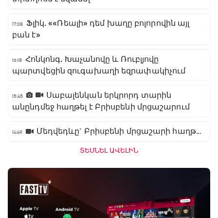
Ֆլիկ. ««Ռեալի» դեմ խաղը բոլորովին այլ
17:08
բան է»
Հոնկոնգ. Խաչանովը և Ռուբլյովը
16:18
պարտվեցին զուգախաղի եզրափակիչում
Սաբալենկան երկրորդ տարին
15:45
անընդմեջ հաղթել է Բրիսբենի մրցաշարում
Մեդվեդևը` Բրիսբենի մրցաշարի հաղթող
14:49
ՏԵՍՆԵԼ ԱՎԵԼԻՆ