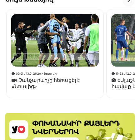
00:01 / 13.01.2026
• Ֆուտբոլ
19:53 / 12.01.202
Չանչարևիչը հեռացել է
«Ալաշկ
«Նոայից»
հավաք կա
Անթալիայ