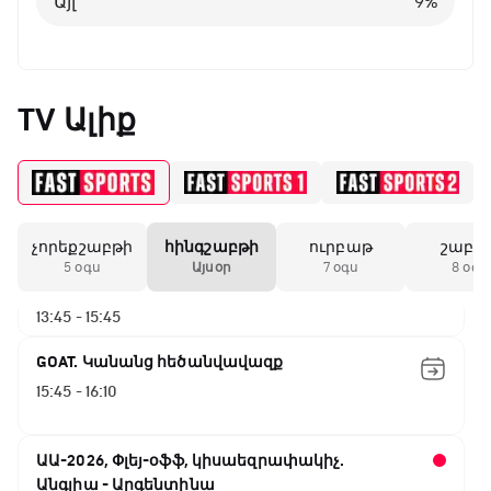
Այլ
9
%
Շախմատի համաշխարհային շոու
12:55 - 13:20
TV Ալիք
Փ/Ֆ Ակումբների աշխարհ
13:20 - 13:45
չորեքշաբթի
հինգշաբթի
ուրբաթ
շաբա
ԱԱ-2026, Փլեյ-օֆֆ, կիսաեզրափակիչ.
5 օգս
Այսօր
7 օգս
8 օգս
Ֆրանսիա - Իսպանիա
13:45 - 15:45
GOAT. Կանանց հեծանվավազք
15:45 - 16:10
ԱԱ-2026, Փլեյ-օֆֆ, կիսաեզրափակիչ.
Անգլիա - Արգենտինա