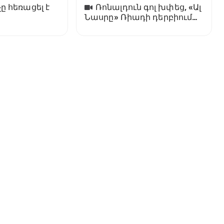
ը հեռացել է
Ռոնալդուն գոլ խփեց, «Ալ
Նասրը» Ռիադի դերբիում
պարտվեց «Ալ Հիլյալին»