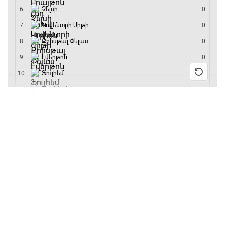
մրցաշարի հաղթող
13:55 / 11.01.2026
• Թենիս
Բուբլիկը հաղթեց
Հոնկոնգի մրցաշարում
և կարիերայում
առաջին անգամ կլինի
10-րդը
12:39 / 11.01.2026
• Ֆուտբոլ
Անգլիայի գավաթ.
«Չելսին» Ռոսենյորի
գլխավորությամբ
առաջին խաղում
հաղթել է
11:38 / 11.01.2026
• Ֆուտբոլ
Ինչ դիտել այսօր