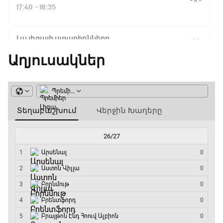
Ֆլիկ. ««Ռեալի» դեմ
17:40 - 18:35
խաղը բոլորովին այլ
բան է»
Լա լիգայի ստադիոնները
18:35 - 18:45
Աղյուսակներ
16:18 / 11.01.2026
• Թենիս
Հոնկոնգ. Խաչանովը և
GOAT. Ֆորմուլա 1-ի ավտոարշավորդներ
Ռուբլյովը պարտվեցին
զուգախաղի
18:45 - 19:10
եզրափակիչում
Ֆորմուլա 1. Հունգարիայի Գրան Պրի.
15:45 / 11.01.2026
• Թենիս
Մրցարշավ
Սաբալենկան
19:10 - 21:30
երկրորդ տարին
անընդմեջ հաղթել է
ԱԱ-2026, Փլեյ-օֆֆ, եզրափակիչ. Իսպանիա -
Բրիսբենի մրցաշարում
Արգենտինա
21:30 - 00:00
14:49 / 11.01.2026
• Թենիս
Մեդվեդևը` Բրիսբենի