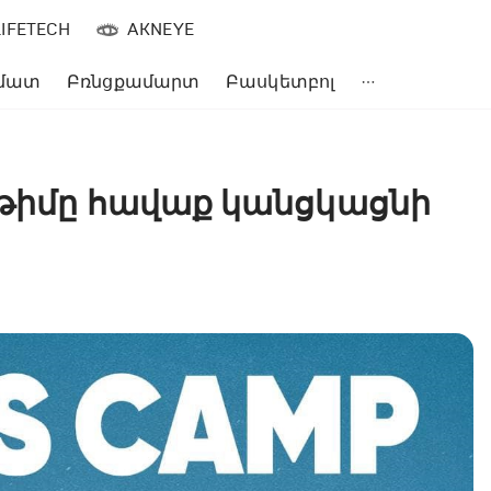
LIFETECH
AKNEYE
մատ
Բռնցքամարտ
Բասկետբոլ
 թիմը հավաք կանցկացնի