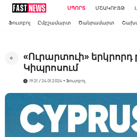
ՍՊՈՐՏ
ՄՇԱԿՈՒՅԹ
Ֆուտբոլ
Ըմբշամարտ
Ծանրամարտ
Շախ
«Ուրարտուի» երկրորդ
Կիպրոսում
19:21 / 24.01.2024
•
Ֆուտբոլ