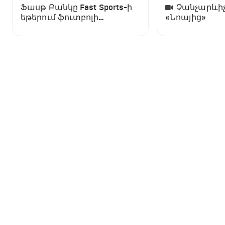
Ֆասթ Բանկը Fast Sports-ի
Չանչարևիչ
եթերում ֆուտբոլի
«Նոայից»
աշխարհի առաջնության
ցուցադրման գլխավոր
հովանավորն է