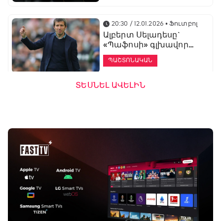
20:30 / 12.01.2026
• Ֆուտբոլ
Ալբերտ Սելադեսը`
«Պաֆոսի» գլխավոր
մարզիչ
ՊԱՇՏՈՆԱԿԱՆ
ՏԵՍՆԵԼ ԱՎԵԼԻՆ
19:53 / 12.01.2026
• Ֆուտբոլ
«Ալաշկերտը»
մարզական հավաք
կանցկացնի
Անթալիայում
13:51 / 12.01.2026
• Ֆուտբոլ
Բալոտելին
կարեիրան կշարունակի
ԱՄԷ-ի երկրորդ լիգայում
ՊԱՇՏՈՆԱԿԱՆ