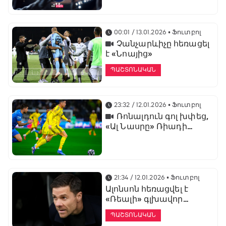
առաջնության
ցուցադրման գլխավոր
հովանավորն է
00:01 / 13.01.2026
• Ֆուտբոլ
Չանչարևիչը հեռացել
է «Նոայից»
ՊԱՇՏՈՆԱԿԱՆ
23:32 / 12.01.2026
• Ֆուտբոլ
Ռոնալդուն գոլ խփեց,
«Ալ Նասրը» Ռիադի
դերբիում պարտվեց «Ալ
Հիլյալին»
21:34 / 12.01.2026
• Ֆուտբոլ
Ալոնսոն հեռացվել է
«Ռեալի» գլխավոր
մարզչի պաշտոնից
ՊԱՇՏՈՆԱԿԱՆ