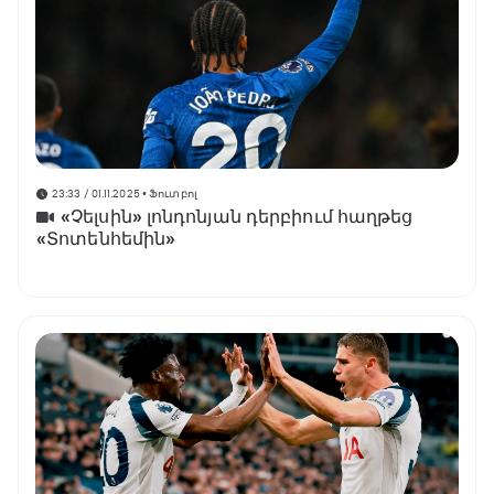
23:33 / 01.11.2025
• Ֆուտբոլ
«Չելսին» լոնդոնյան դերբիում հաղթեց
«Տոտենհեմին»