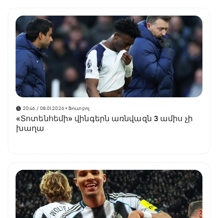
20:46 / 08.01.2026
• Ֆուտբոլ
«Տոտենհեմի» վինգերն առնվազն 3 ամիս չի
խաղա