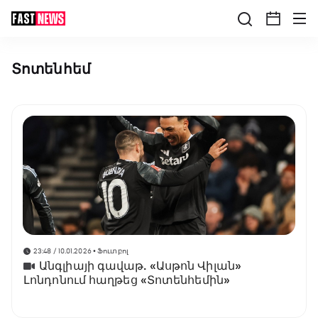
Տոտենհեմ
23:48 / 10.01.2026
• Ֆուտբոլ
Անգլիայի գավաթ. «Ասթոն Վիլան»
Լոնդոնում հաղթեց «Տոտենհեմին»