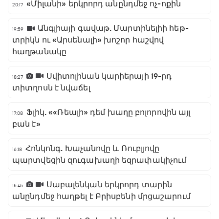
«Միլանի» երկրորդ անընդմեջ ոչ-ոքին
20:17
Անգլիայի գավաթ. Մարտինելիի հեթ-
19:59
տրիկն ու «Արսենալի» խոշոր հաշվով
հաղթանակը
Սվիտոլինան կարիերայի 19-րդ
18:27
տիտղոսն է նվաճել
Ֆլիկ. ««Ռեալի» դեմ խաղը բոլորովին այլ
17:08
բան է»
Հոնկոնգ. Խաչանովը և Ռուբլյովը
16:18
պարտվեցին զուգախաղի եզրափակիչում
Սաբալենկան երկրորդ տարին
15:45
անընդմեջ հաղթել է Բրիսբենի մրցաշարում