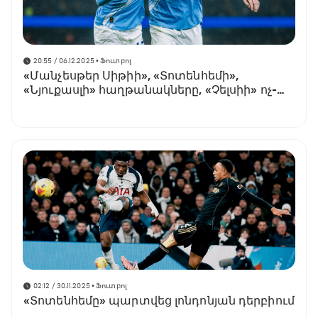
20:55 / 06.12.2025
• Ֆուտբոլ
«Մանչեսթեր Սիթիի», «Տոտենհեմի»,
«Նյուքասլի» հաղթանակները, «Չելսիի» ոչ-
ոքին
02:12 / 30.11.2025
• Ֆուտբոլ
«Տոտենհեմը» պարտվեց լոնդոնյան դերբիում