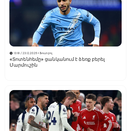
13:18 / 23.12.2025
• Ֆուտբոլ
«Տոտենհեմը» ցանկանում է ձեռք բերել
Մարմուշին