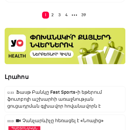
1
2
3
4
39
•••
Լրահոս
Ֆասթ Բանկը Fast Sports-ի եթերում
12:33
ֆուտբոլի աշխարհի առաջնության
ցուցադրման գլխավոր հովանավորն է
Չանչարևիչը հեռացել է «Նոայից»
00:01
ՊԱՇՏՈՆԱԿԱՆ