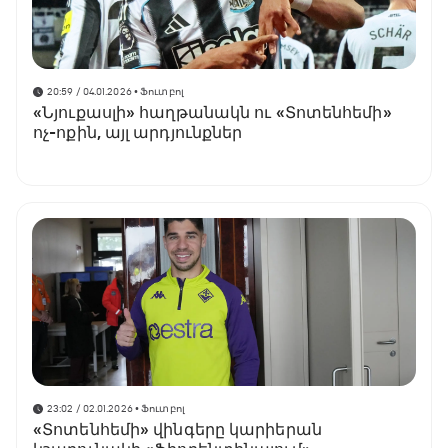
20:59 / 04.01.2026
• Ֆուտբոլ
«Նյուքասլի» հաղթանակն ու «Տոտենհեմի»
ոչ-ոքին, այլ արդյունքներ
23:02 / 02.01.2026
• Ֆուտբոլ
«Տոտենհեմի» վինգերը կարիերան