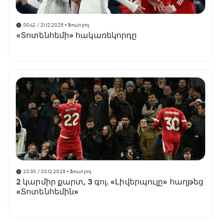
00:42 / 21.12.2025
• Ֆուտբոլ
«Տոտենհեմի» հակառեկորդը
23:30 / 20.12.2025
• Ֆուտբոլ
2 կարմիր քարտ, 3 գոլ. «Լիվերպուլը» հաղթեց
«Տոտենհեմին»