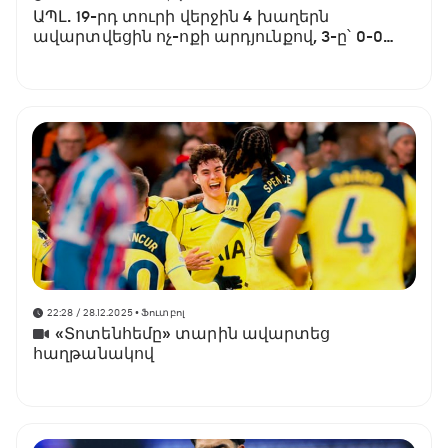
ԱՊԼ. 19-րդ տուրի վերջին 4 խաղերն
ավարտվեցին ոչ-ոքի արդյունքով, 3-ը՝ 0-0
հաշվով
22:28 / 28.12.2025
• Ֆուտբոլ
«Տոտենհեմը» տարին ավարտեց
հաղթանակով