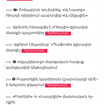
Ռոնալդուն գոլ խփեց, «Ալ Նասրը»
23:32
Ռիադի դերբիում պարտվեց «Ալ Հիլյալին»
Ալոնսոն հեռացվել է «Ռեալի» գլխավոր
21:34
մարզչի պաշտոնից
ՊԱՇՏՈՆԱԿԱՆ
Ալբերտ Սելադեսը` «Պաֆոսի» գլխավոր
20:30
մարզիչ
ՊԱՇՏՈՆԱԿԱՆ
«Ալաշկերտը» մարզական հավաք
19:53
կանցկացնի Անթալիայում
Բալոտելին կարեիրան կշարունակի ԱՄԷ-
13:51
ի երկրորդ լիգայում
ՊԱՇՏՈՆԱԿԱՆ
«Ինտերի» ու «Նապոլիի» մարտական ոչ-
01:54
ոքին