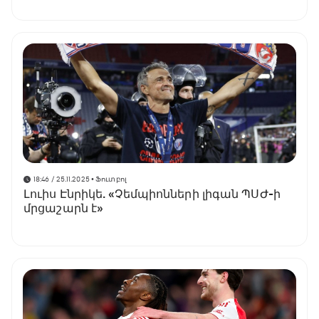
18:46 / 25.11.2025
• Ֆուտբոլ
Լուիս Էնրիկե. «Չեմպիոնների լիգան ՊՍԺ-ի
մրցաշարն է»