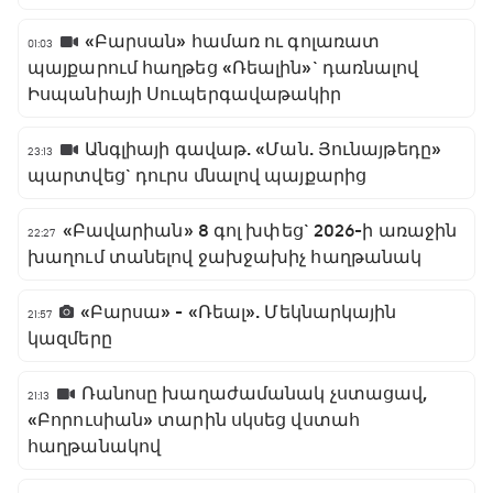
«Բարսան» համառ ու գոլառատ
01:03
պայքարում հաղթեց «Ռեալին»` դառնալով
Իսպանիայի Սուպերգավաթակիր
Անգլիայի գավաթ. «Ման. Յունայթեդը»
23:13
պարտվեց` դուրս մնալով պայքարից
«Բավարիան» 8 գոլ խփեց` 2026-ի առաջին
22:27
խաղում տանելով ջախջախիչ հաղթանակ
«Բարսա» - «Ռեալ». Մեկնարկային
21:57
կազմերը
Ռանոսը խաղաժամանակ չստացավ,
21:13
«Բորուսիան» տարին սկսեց վստահ
հաղթանակով