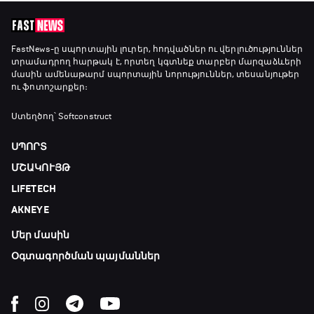
FastNews
-ը սպորտային լուրեր, հոդվածներ ու վերլուծություններ
տրամադրող հարթակ է, որտեղ կգտնեք տարբեր մարզաձևերի
մասին ամենաթարմ սպորտային նորություններ, տեսանյութեր
ու ֆոտոշարքեր։
Ստեղծող՝ Softconstruct
ՍՊՈՐՏ
ՄՇԱԿՈՒՅԹ
LIFETECH
AKNEYE
Մեր մասին
Օգտագործման պայմաններ