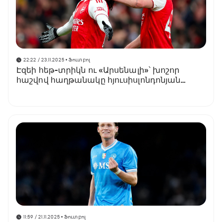
22:22 / 23.11.2025
• Ֆուտբոլ
Էզեի հեթ-տրիկն ու «Արսենալի»՝ խոշոր
հաշվով հաղթանակը հյուսիսլոնդոնյան
դերբիում
11:59 / 21.11.2025
• Ֆուտբոլ