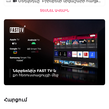
Մեդվեդևը` Բրիսբենի մրցաշարի հաղթող
14:49
ՏԵՍՆԵԼ ԱՎԵԼԻՆ
Հարցում