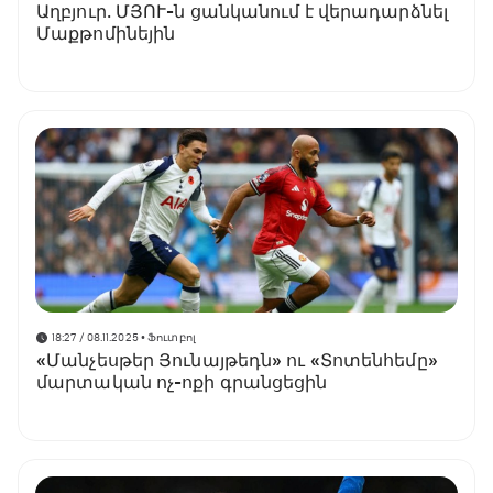
Աղբյուր․ ՄՅՈՒ-ն ցանկանում է վերադարձնել
Մաքթոմինեյին
18:27 / 08.11.2025
• Ֆուտբոլ
«Մանչեսթեր Յունայթեդն» ու «Տոտենհեմը»
մարտական ոչ-ոքի գրանցեցին