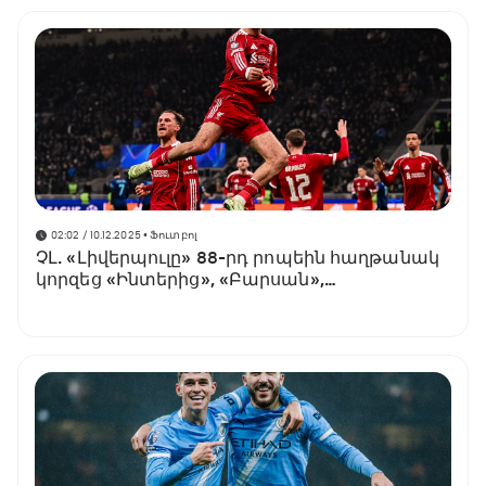
02:02 / 10.12.2025
• Ֆուտբոլ
ՉԼ. «Լիվերպուլը» 88-րդ րոպեին հաղթանակ
կորզեց «Ինտերից», «Բարսան»,
«Աթլետիկոն», «Տոտենհեմը» ևս 3 միավոր
վաստակեցին