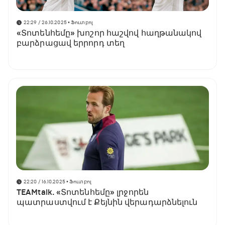
22:29 / 26.10.2025
• Ֆուտբոլ
«Տոտենհեմը» խոշոր հաշվով հաղթանակով
բարձրացավ երրորդ տեղ
22:20 / 16.10.2025
• Ֆուտբոլ
TEAMtalk. «Տոտենհեմը» լրջորեն
պատրաստվում է Քեյնին վերադարձնելուն