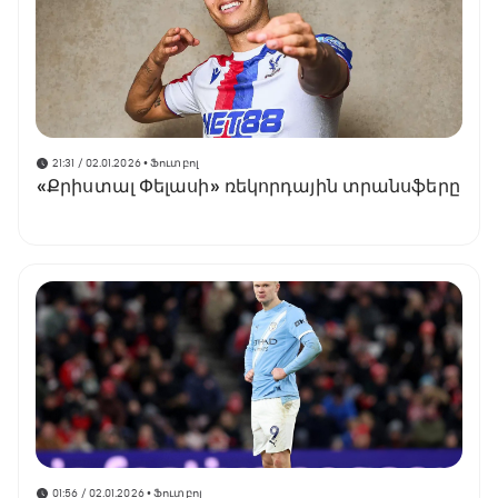
21:31 / 02.01.2026
• Ֆուտբոլ
«Քրիստալ Փելասի» ռեկորդային տրանսֆերը
01:56 / 02.01.2026
• Ֆուտբոլ