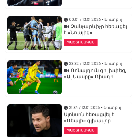
առաջնության
ցուցադրման գլխավոր
հովանավորն է
00:01 / 13.01.2026
• Ֆուտբոլ
Չանչարևիչը հեռացել
է «Նոայից»
ՊԱՇՏՈՆԱԿԱՆ
23:32 / 12.01.2026
• Ֆուտբոլ
Ռոնալդուն գոլ խփեց,
«Ալ Նասրը» Ռիադի
դերբիում պարտվեց «Ալ
Հիլյալին»
21:34 / 12.01.2026
• Ֆուտբոլ
Ալոնսոն հեռացվել է
«Ռեալի» գլխավոր
մարզչի պաշտոնից
ՊԱՇՏՈՆԱԿԱՆ