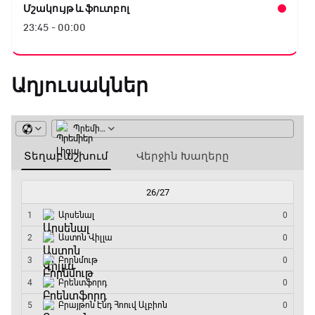
Ֆլիկ. ««Ռեալի» դեմ
Մշակույթ և ֆուտբոլ
խաղը բոլորովին այլ
23:45 - 00:00
բան է»
Աղյուսակներ
16:18 / 11.01.2026
• Թենիս
Հոնկոնգ. Խաչանովը և
Ռուբլյովը պարտվեցին
զուգախաղի
եզրափակիչում
15:45 / 11.01.2026
• Թենիս
Սաբալենկան
երկրորդ տարին
անընդմեջ հաղթել է
Բրիսբենի մրցաշարում
14:49 / 11.01.2026
• Թենիս
Մեդվեդևը` Բրիսբենի