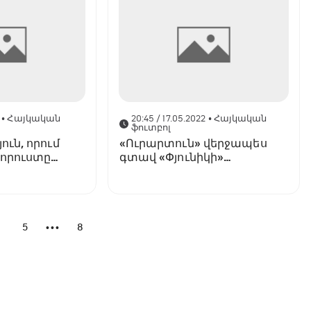
• Հայկական
20:45 / 17.05.2022
• Հայկական
ֆուտբոլ
ուն, որում
«Ուրարտուն» վերջապես
կորուստը
գտավ «Փյունիկի»
կատագրական
դարպասի բանալին, 250
րի
խաղ՝ 9 թիմի կազմում. VBET
երի համար
ՀՊԼ-ի 33-րդ տուրը՝ 10
փաստով
4
5
8
•••