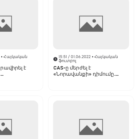
2
• Հայկական
15:51 / 01.06.2022
• Հայկական
ֆուտբոլ
րավիրել է
CAS-ը մերժել է
»
«Նորավանքի» դիմումը.
ն
հայտնի են
եվրագավաթների
որակավորման փուլին
մասնակցող հայկական
թիմերը