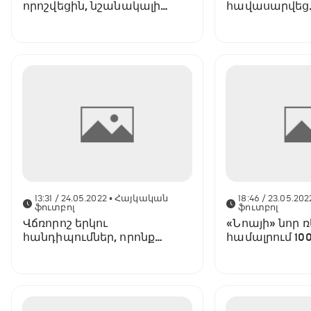
որոշվեցին, նշանակալի
հավասարվեց
իրադարձություն Էդգար
«Նորավանքի
Մալաքյանի ֆուտբոլային
կարիերայում. VBET ՀՊԼ-ի
35-րդ տուրը՝ 10 փաստով
13:31 / 24.05.2022
• Հայկական
18:46 / 23.05.202
ֆուտբոլ
ֆուտբոլ
Վճռորոշ երկու
«Նոայի» նոր 
հանդիպումներ, որոնք
համալրում 10
կարող են որոշել
ռմբարկուների
առաջնության բոլոր
VBET ՀՊԼ-ի 34
մրցանակակիրներին
փաստով