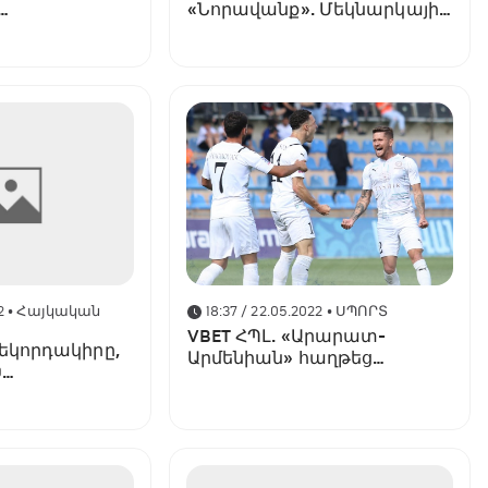
«Նորավանք». Մեկնարկային
ն»
կազմեր
2
• Հայկական
18:37 / 22.05.2022
• ՍՊՈՐՏ
VBET ՀՊԼ. «Արարատ-
ռեկորդակիրը,
Արմենիան» հաղթեց
0
«Ուրարտուին»,
 ցանկում.
«Նորավանք» - «Ալաշկերտ»
-րդ տուրը՝ 10
հանդիպումը խաղաղ ելք
ունեցավ