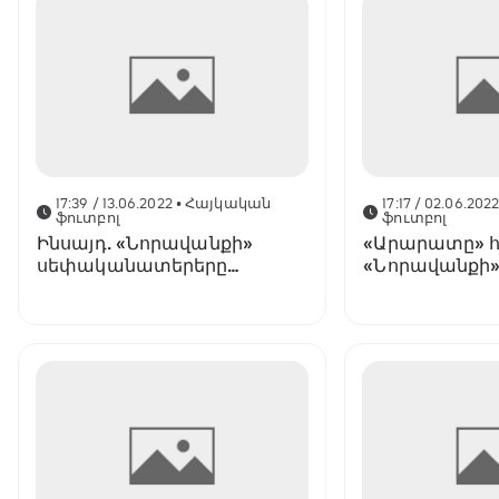
17:39 / 13.06.2022
• Հայկական
17:17 / 02.06.202
ֆուտբոլ
ֆուտբոլ
Ինսայդ. «Նորավանքի»
«Արարատը» հ
սեփականատերերը
«Նորավանքի
դադարեցնում են ակումբի
ֆուտբոլիստի
գործունեությունը (նկար)