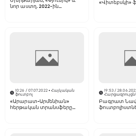
Մխիթարյան, «Փյունիկ» և
«Վիտեբսկի» 
նոր աստղ. 2022-ին
հայկական ֆուտբոլի
ամենաուշագրավ
իրադարձությունները
10:26 / 07.07.2022
• Հայկական
19:53 / 28.06.202
ֆուտբոլ
Հարցազրույցն
«Արարատ-Արմենիան»
Բագրատ Նավո
հերթական տրանսֆերը
ֆուտբոլիստն
հաստատեց
հիվանդություն
տարբերությու
ակումբների»