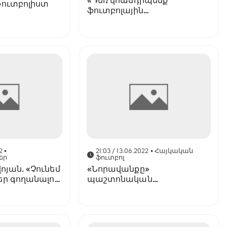
«Դեռ կհանդիպենք
ֆուտբոլիստ
ֆուտբոլային
խաղադաշտերում». Վահե
Գևորգյանը հայտարարեց
«Նորավանքից» հեռանալու
մասին
2
•
21:03 / 13.06.2022
• Հայկական
եր
ֆուտբոլ
յան. «Չունեմ
«Նորավանքը»
եր գողանալու
պաշտոնական
՝ ի
հայտարարություն է
ն որոշ
տարածել