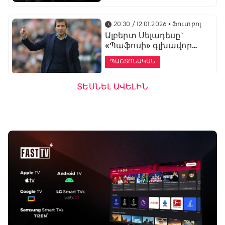
20:30 / 12.01.2026
• Ֆուտբոլ
Ալբերտ Սելադեսը`
«Պաֆոսի» գլխավոր
մարզիչ
ՊԱՇՏՈՆԱԿԱՆ
ՏԵՍՆԵԼ ԱՎԵԼԻՆ
19:53 / 12.01.2026
• Ֆուտբոլ
«Ալաշկերտը»
մարզական հավաք
կանցկացնի
Անթալիայում
13:51 / 12.01.2026
• Ֆուտբոլ
Բալոտելին
Բացօթյա մարզական շոու
կարեիրան կշարունակի
01:30 - 02:00
ԱՄԷ-ի երկրորդ լիգայում
ՊԱՇՏՈՆԱԿԱՆ