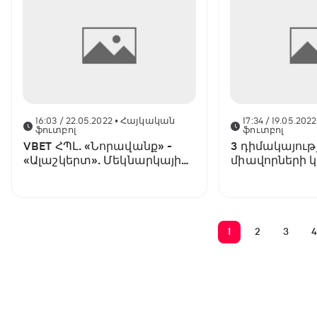
16:03 / 22.05.2022
• Հայկական
17:34 / 19.05.2022
ֆուտբոլ
ֆուտբոլ
VBET ՀՊԼ. «Նորավանք» -
3 դիմակայությ
«Ալաշկերտ». Մեկնարկային
միավորների 
կազմեր
կարող է ճա
լինել մեդալնե
հավակնորդն
1
2
3