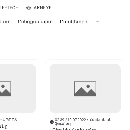
LIFETECH
AKNEYE
մատ
Բռնցքամարտ
Բասկետբոլ
• ՍՊՈՐՏ
02:39 / 10.07.2022
• Հայկական
ֆուտբոլ
նը՝