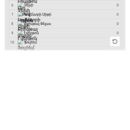
մրցաշարի հաղթող
13:55 / 11.01.2026
• Թենիս
Բուբլիկը հաղթեց
Հոնկոնգի մրցաշարում
և կարիերայում
առաջին անգամ կլինի
10-րդը
12:39 / 11.01.2026
• Ֆուտբոլ
Անգլիայի գավաթ.
«Չելսին» Ռոսենյորի
գլխավորությամբ
առաջին խաղում
հաղթել է
11:38 / 11.01.2026
• Ֆուտբոլ
Ինչ դիտել այսօր