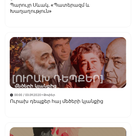
Պարույր Սևակ. «Պատերազմ և
Խաղաղություն»
00:00 / 03.09.2020
• Թոփեր
Ուրախ դեպքեր հայ մեծերի կյանքից