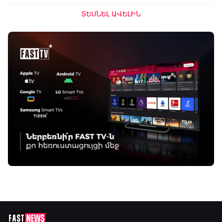
ՏԵՍՆԵԼ ԱՎԵԼԻՆ