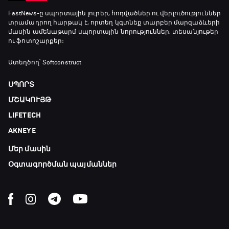
FastNews
-ը սպորտային լուրեր, հոդվածներ ու վերլուծություններ
տրամադրող հարթակ է, որտեղ կգտնեք տարբեր մարզաձևերի
մասին ամենաթարմ սպորտային նորություններ, տեսանյութեր
ու ֆոտոշարքեր։
Ստեղծող՝ Softconstruct
ՍՊՈՐՏ
ՄՇԱԿՈՒՅԹ
LIFETECH
AKNEYE
Մեր մասին
Օգտագործման պայմաններ