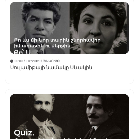
00:00 / 11.07.2019
• ՄՇԱԿՈՒՅԹ
Սուլամիթայի նամակը Սևակին