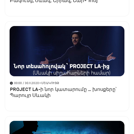
Բակունց, Սևակ, Շիրազ, Նար-Դոս]
00:00 / 30.11.2020
• ՄՇԱԿՈՒՅԹ
PROJECT LA-ի նոր կատարումը … խոսքերը՝
Պարույր Սևակի