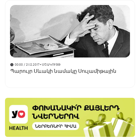
00:00 / 21.12.2017
• ՄՇԱԿՈՒՅԹ
Պարույր Սևակի նամակը Սուլամիթային