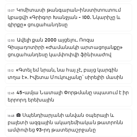
Կոմիտասի թանգարան-ինստիտուտում
13:07
կբացվի «Գրիգոր Խանջյան - 100. Նկարիչը և
գիրքը» ցուցահանդեսը
Ավելի քան 2000 այցելու. Ռոզա
12:50
Գիսլադոտիրի «Ժամանակի արտացոլանքը»
ցուցահանդեսը կամփոփվի ֆինիսաժով
«Գտել եմ նրան, նա հայ չէ, բայց կարգին
13:12
տղա է». Իվետա Մուկուչյանը՝ սիրելիի մասին
45-ամյա Նատալի Փորթմանը սպասում է իր
12:45
երրորդ երեխային
Սպենդիարյանի անվան օպերայի և
16:48
բալետի ազգային ակադեմիական թատրոնն
ամփոփեց 93-րդ թատերաշրջանը