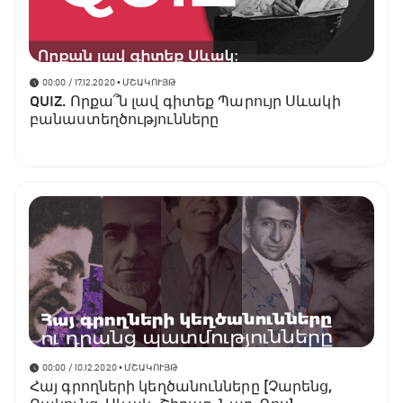
00:00 / 17.12.2020
• ՄՇԱԿՈՒՅԹ
QUIZ. Որքա՞ն լավ գիտեք Պարույր Սևակի
բանաստեղծությունները
00:00 / 10.12.2020
• ՄՇԱԿՈՒՅԹ
Հայ գրողների կեղծանունները [Չարենց,