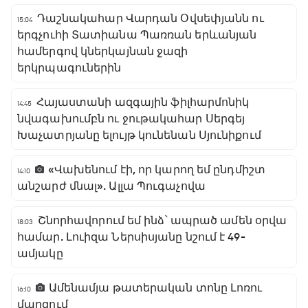
Դաշնակահար Վարդան Օվսեփյանն ու
15:04
երգչուհի Տատիանա Պառռան երևանյան
համերգով կներկայնան ջազի
երկրպագուներին
Հայաստանի ազգային ֆիլհարմոնիկ
14:45
նվագախումբն ու ջութակահար Սերգեյ
Խաչատրյանը ելույթ կունենան Սյունիքում
«Վախենում էի, որ կարող եմ ընդմիշտ
14:10
անշարժ մնալ». Ալլա Պուգաչովա
Շնորհավորում եմ ինձ՝ ապրած ամեն օրվա
18:03
համար. Լուիզա Ներսիսյանը նշում է 49-
ամյակը
Ամենամյա թատերական տոնը Լոռու
16:10
մարզում