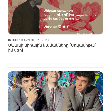
00:00 / 03.06.2020
• ՄՇԱԿՈՒՅԹ
Սևակի սիրային նամակները [Սուլամիթա՜,
իմ սեր]