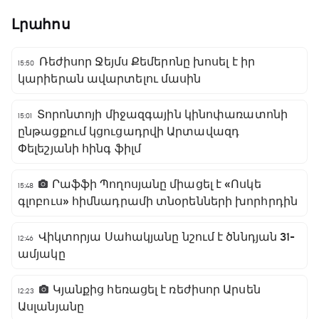
Լրահոս
Ռեժիսոր Ջեյմս Քեմերոնը խոսել է իր
15:50
կարիերան ավարտելու մասին
Տորոնտոյի միջազգային կինոփառատոնի
15:01
ընթացքում կցուցադրվի Արտավազդ
Փելեշյանի հինգ ֆիլմ
Րաֆֆի Պողոսյանը միացել է «Ոսկե
15:48
գլոբուս» հիմնադրամի տնօրենների խորհրդին
Վիկտորյա Սահակյանը նշում է ծննդյան 31-
12:46
ամյակը
Կյանքից հեռացել է ռեժիսոր Արսեն
12:23
Ասլանյանը