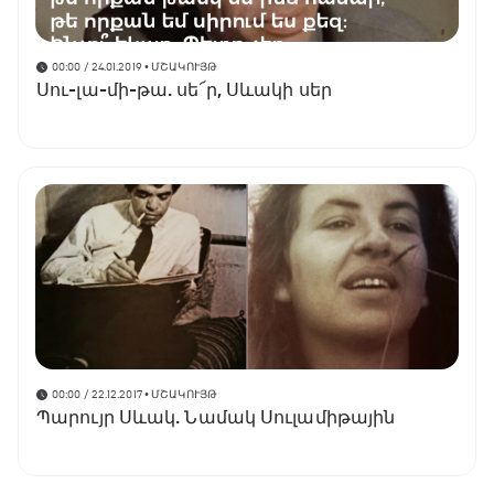
00:00 / 24.01.2019
• ՄՇԱԿՈՒՅԹ
Սու-լա-մի-թա. սե՜ր, Սևակի սեր
00:00 / 22.12.2017
• ՄՇԱԿՈՒՅԹ
Պարույր Սևակ. Նամակ Սուլամիթային