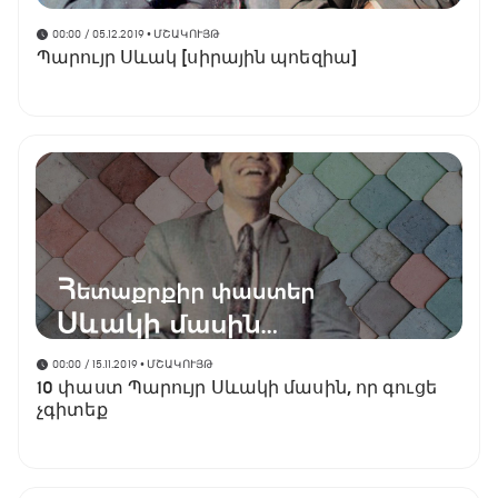
00:00 / 05.12.2019
• ՄՇԱԿՈՒՅԹ
Պարույր Սևակ [սիրային պոեզիա]
00:00 / 15.11.2019
• ՄՇԱԿՈՒՅԹ
10 փաստ Պարույր Սևակի մասին, որ գուցե
չգիտեք