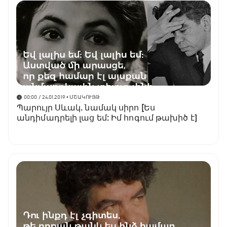
00:00 / 24.01.2019
• ՄՇԱԿՈՒՅԹ
Պարույր Սևակ. նամակ սիրո [Ես
անդիմադրելի լաց եմ: Իմ հոգում թախիծ է]