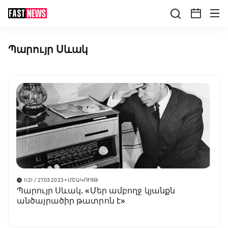
Պարույր Սևակ
11:21 / 27.03.2023
• ՄՇԱԿՈՒՅԹ
Պարույր Սևակ. «Մեր ամբողջ կյանքն
անծայրածիր թատրոն է»