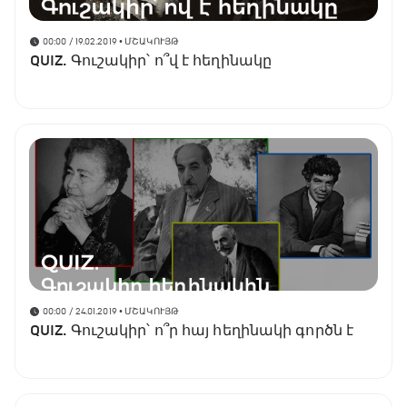
00:00 / 19.02.2019
• ՄՇԱԿՈՒՅԹ
QUIZ. Գուշակիր՝ ո՞վ է հեղինակը
00:00 / 24.01.2019
• ՄՇԱԿՈՒՅԹ
QUIZ. Գուշակիր՝ ո՞ր հայ հեղինակի գործն է