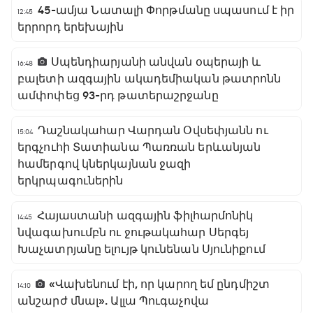
45-ամյա Նատալի Փորթմանը սպասում է իր
12:45
երրորդ երեխային
Սպենդիարյանի անվան օպերայի և
16:48
բալետի ազգային ակադեմիական թատրոնն
ամփոփեց 93-րդ թատերաշրջանը
Դաշնակահար Վարդան Օվսեփյանն ու
15:04
երգչուհի Տատիանա Պառռան երևանյան
համերգով կներկայնան ջազի
երկրպագուներին
Հայաստանի ազգային ֆիլհարմոնիկ
14:45
նվագախումբն ու ջութակահար Սերգեյ
Խաչատրյանը ելույթ կունենան Սյունիքում
«Վախենում էի, որ կարող եմ ընդմիշտ
14:10
անշարժ մնալ». Ալլա Պուգաչովա