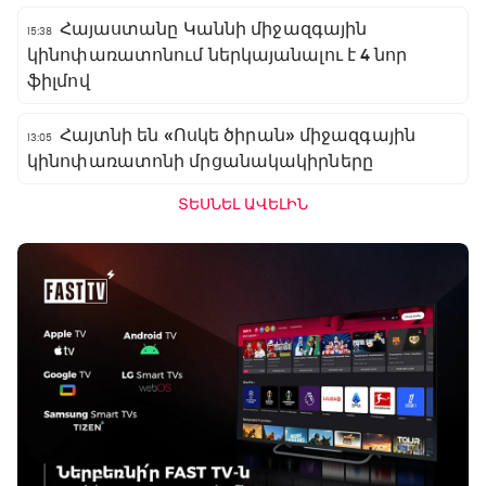
Հայաստանը Կաննի միջազգային
15:38
կինոփառատոնում ներկայանալու է 4 նոր
ֆիլմով
Հայտնի են «Ոսկե ծիրան» միջազգային
13:05
կինոփառատոնի մրցանակակիրները
ՏԵՍՆԵԼ ԱՎԵԼԻՆ