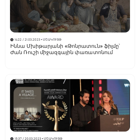
14:22 / 21.03.2023
• ՄՇԱԿՈՒՅԹ
Իննա Մխիթարյանի «Թոնրատուն» ֆիլմը՝
Ժան Ռուշի միջազգային փառատոնում
15:37 / 20.03.2023
• ՄՇԱԿՈՒՅԹ