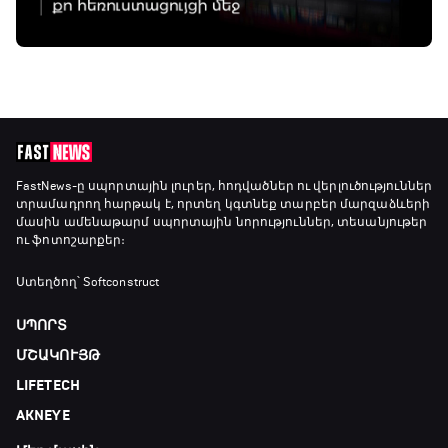
FastNews
-ը սպորտային լուրեր, հոդվածներ ու վերլուծություններ
տրամադրող հարթակ է, որտեղ կգտնեք տարբեր մարզաձևերի
մասին ամենաթարմ սպորտային նորություններ, տեսանյութեր
ու ֆոտոշարքեր։
Ստեղծող՝ Softconstruct
ՍՊՈՐՏ
ՄՇԱԿՈՒՅԹ
LIFETECH
AKNEYE