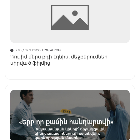
17:05 / 07.12.2022
• ՄՇԱԿՈՒՅԹ
Դու իմ մերս բդի էղնիս. մեջբերումներ
սիրված ֆիլմից