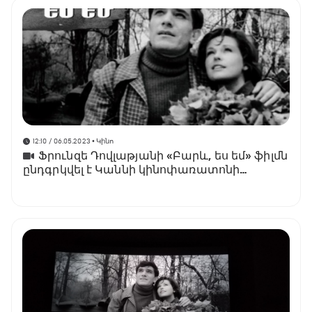
12:10 / 06.05.2023
• Կինո
Ֆրունզե Դովլաթյանի «Բարև, ես եմ» ֆիլմն
ընդգրկվել է Կաննի կինոփառատոնի
«Դասականներ» բաժնում