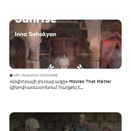
հաղթանակի 78-րդ տարեդարձին
11:09 / 03.04.2023
• ՄՇԱԿՈՒՅԹ
«Ավրորայի լուսաբացը» Movies That Matter
կինոփառատոնում հաղթել է
«Հանդիսատեսի մրցանակ»
անվանակարգում