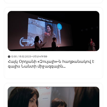
12:00 / 15.02.2023
• ՄՇԱԿՈՒՅԹ
Հայկ Օրդյանի «Զուլալի»-ն հաղթանակով է
գալիս Նանտի միջազգային
կինոփառատոնից