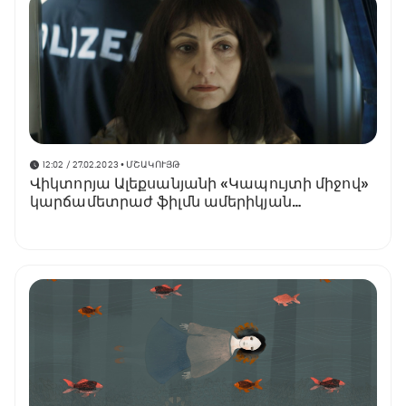
12:02 / 27.02.2023
• ՄՇԱԿՈՒՅԹ
Վիկտորյա Ալեքսանյանի «Կապույտի միջով»
կարճամետրաժ ֆիլմն ամերիկյան
պրեմիերա կունենա