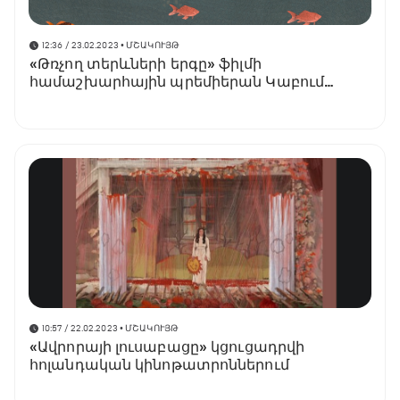
12:36 / 23.02.2023
• ՄՇԱԿՈՒՅԹ
«Թռչող տերևների երգը» ֆիլմի
համաշխարհային պրեմիերան Կաբում
անիմացիոն կինոփառատոնում
10:57 / 22.02.2023
• ՄՇԱԿՈՒՅԹ
«Ավրորայի լուսաբացը» կցուցադրվի
հոլանդական կինոթատրոններում