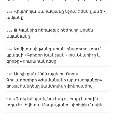
Վիկտորյա Սահակյանը նշում է ծննդյան 31-
12:46
ամյակը
Կյանքից հեռացել է ռեժիսոր Արսեն
12:23
Ասլանյանը
Կոմիտասի թանգարան-ինստիտուտում
13:07
կբացվի «Գրիգոր Խանջյան - 100. Նկարիչը և
գիրքը» ցուցահանդեսը
Ավելի քան 2000 այցելու. Ռոզա
12:50
Գիսլադոտիրի «Ժամանակի արտացոլանքը»
ցուցահանդեսը կամփոփվի ֆինիսաժով
«Գտել եմ նրան, նա հայ չէ, բայց կարգին
13:12
տղա է». Իվետա Մուկուչյանը՝ սիրելիի մասին