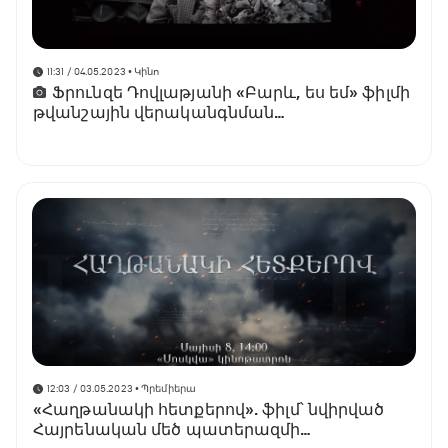
11:31 / 04.05.2023
• Կինո
Ֆրունզե Դովլաթյանի «Բարև, ես եմ» ֆիլմի
թվանշային վերականգնման
աշխատանքներն ավարտին են մոտենում
12:03 / 03.05.2023
• Պրեմիերա
«Հաղթանակի հետքերով». ֆիլմ՝ նվիրված
Հայրենական մեծ պատերազմի