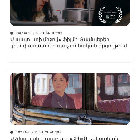
12:01 / 06.02.2023
• ՄՇԱԿՈՒՅԹ
«Կապույտի միջով» ֆիլմը՝ Տամպերեի
կինոփառատոնի պաշտոնական մրցույթում
10:02 / 16.01.2023
• ՄՇԱԿՈՒՅԹ
«Ավրորայի լուսաբացը» ֆիլմի շվեդական