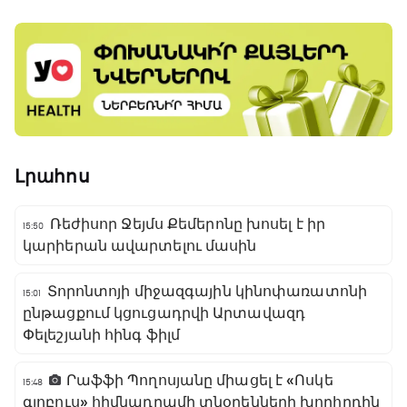
Լրահոս
Ռեժիսոր Ջեյմս Քեմերոնը խոսել է իր
15:50
կարիերան ավարտելու մասին
Տորոնտոյի միջազգային կինոփառատոնի
15:01
ընթացքում կցուցադրվի Արտավազդ
Փելեշյանի հինգ ֆիլմ
Րաֆֆի Պողոսյանը միացել է «Ոսկե
15:48
գլոբուս» հիմնադրամի տնօրենների խորհրդին