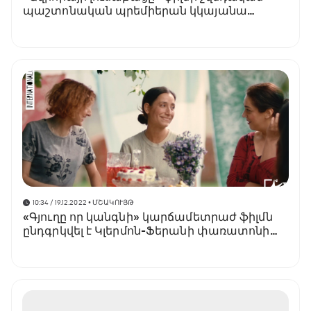
պաշտոնական պրեմիերան կկայանա
Գյոթեբորգի կինոփառատոնում
10:34 / 19.12.2022
• ՄՇԱԿՈՒՅԹ
«Գյուղը որ կանգնի» կարճամետրաժ ֆիլմն
ընդգրկվել է Կլերմոն-Ֆերանի փառատոնի
միջազգային մրցույթում