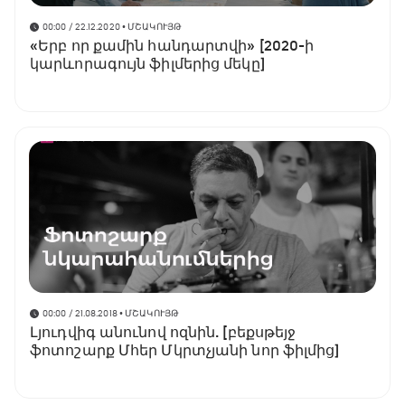
00:00 / 22.12.2020
• ՄՇԱԿՈՒՅԹ
«Երբ որ քամին հանդարտվի» [2020-ի
կարևորագույն ֆիլմերից մեկը]
00:00 / 21.08.2018
• ՄՇԱԿՈՒՅԹ
Լյուդվիգ անունով ոզնին. [բեքսթեյջ
ֆոտոշարք Մհեր Մկրտչյանի նոր ֆիլմից]