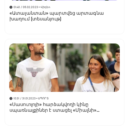
01:40 / 05.02.2023
• Վիդեո
«Ատալանտան» պարտվեց արտագնա
խաղում (տեսանյութ)
10:31 / 31.01.2023
• ՍՊՈՐՏ
«Սասուոլոյի» հարձակվողի կինը
սպառնալքիներ է ստացել «Միալնի»
երկրպագուներից