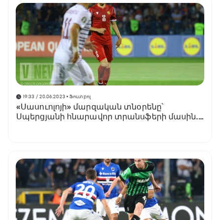
19:33 / 20.06.2023
• Ֆուտբոլ
«Սասուոլոյի» մարզական տնօրենը՝
Սպերցյանի հնարավոր տրանսֆերի մասին.
«Նա թանկարժեք ֆուտբոլիստ է»