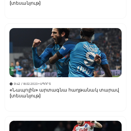
(տեսանյութ)
01:42 / 18.02.2023
• ՍՊՈՐՏ
«Նապոլին» արտագնա հաղթանակ տարավ
(տեսանյութ)