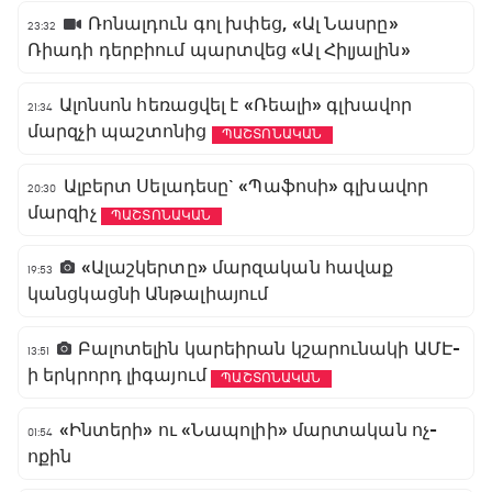
Ռոնալդուն գոլ խփեց, «Ալ Նասրը»
23:32
Ռիադի դերբիում պարտվեց «Ալ Հիլյալին»
Ալոնսոն հեռացվել է «Ռեալի» գլխավոր
21:34
մարզչի պաշտոնից
ՊԱՇՏՈՆԱԿԱՆ
Ալբերտ Սելադեսը` «Պաֆոսի» գլխավոր
20:30
մարզիչ
ՊԱՇՏՈՆԱԿԱՆ
«Ալաշկերտը» մարզական հավաք
19:53
կանցկացնի Անթալիայում
Բալոտելին կարեիրան կշարունակի ԱՄԷ-
13:51
ի երկրորդ լիգայում
ՊԱՇՏՈՆԱԿԱՆ
«Ինտերի» ու «Նապոլիի» մարտական ոչ-
01:54
ոքին