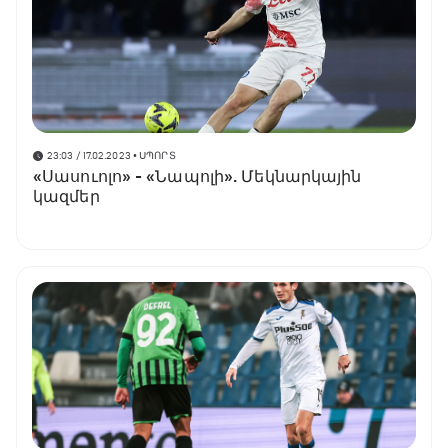
23:03 / 17.02.2023
• ՍՊՈՐՏ
«Սասուոլո» - «Նապոլի». Մեկնարկային
կազմեր