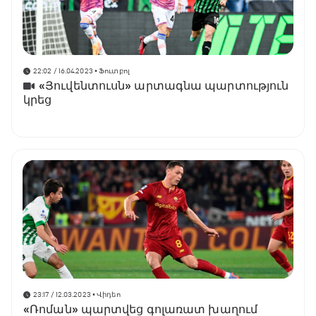
22:02 / 16.04.2023
• Ֆուտբոլ
«Յուվենտուսն» արտագնա պարտություն
կրեց
23:17 / 12.03.2023
• Վիդեո
«Ռոման» պարտվեց գոլառատ խաղում