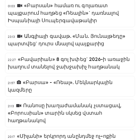
«Բարսան» համառ ու գոլառատ
01:03
պայքարում հաղթեց «Ռեալին»` դառնալով
Իսպանիայի Սուպերգավաթակիր
Անգլիայի գավաթ. «Ման. Յունայթեդը»
23:13
պարտվեց` դուրս մնալով պայքարից
«Բավարիան» 8 գոլ խփեց` 2026-ի առաջին
22:27
խաղում տանելով ջախջախիչ հաղթանակ
«Բարսա» - «Ռեալ». Մեկնարկային
21:57
կազմերը
Ռանոսը խաղաժամանակ չստացավ,
21:13
«Բորուսիան» տարին սկսեց վստահ
հաղթանակով
«Միլանի» երկրորդ անընդմեջ ոչ-ոքին
20:17