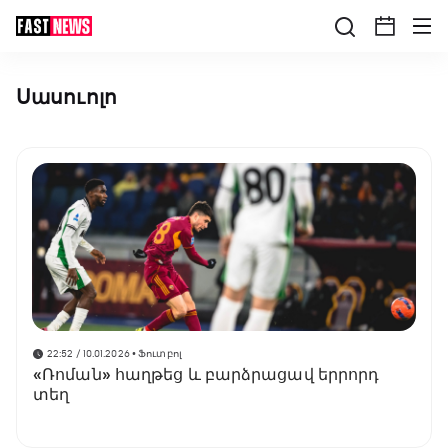
Սասուոլո
22:52 / 10.01.2026
• Ֆուտբոլ
«Ռոման» հաղթեց և բարձրացավ երրորդ
տեղ