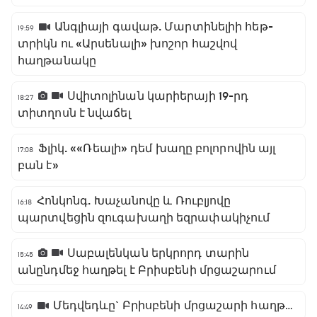
Անգլիայի գավաթ. Մարտինելիի հեթ-
19:59
տրիկն ու «Արսենալի» խոշոր հաշվով
հաղթանակը
Սվիտոլինան կարիերայի 19-րդ
18:27
տիտղոսն է նվաճել
Ֆլիկ. ««Ռեալի» դեմ խաղը բոլորովին այլ
17:08
բան է»
Հոնկոնգ. Խաչանովը և Ռուբլյովը
16:18
պարտվեցին զուգախաղի եզրափակիչում
Սաբալենկան երկրորդ տարին
15:45
անընդմեջ հաղթել է Բրիսբենի մրցաշարում
Մեդվեդևը` Բրիսբենի մրցաշարի հաղթող
14:49