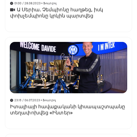
01:00 / 28.08.2023
• Ֆուտբոլ
Ա Սերիա. Չեմպիոնը հաղթեց, իսկ
փոխչեմպիոնը կրկին պարտվեց
23:15 / 06.07.2023
• Ֆուտբոլ
Իտալիայի հավաքականի կիսապաշտպանը
տեղափոխվեց «Ինտեր»