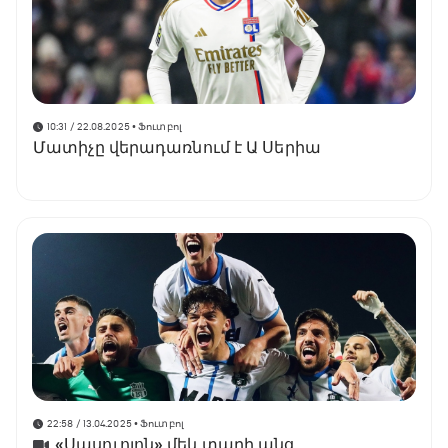
10:31 / 22.08.2025
• Ֆուտբոլ
Մատիչը վերադառնում է Ա Սերիա
22:58 / 13.04.2025
• Ֆուտբոլ
«Սասուոլոն» մեկ տարի անց