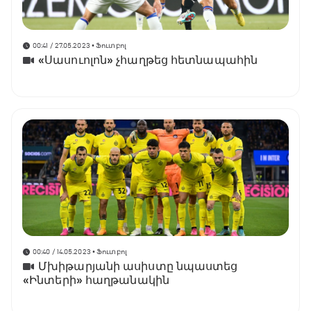
00:41 / 27.05.2023
• Ֆուտբոլ
«Սասուոլոն» չհաղթեց հետնապահին
00:40 / 14.05.2023
• Ֆուտբոլ
Մխիթարյանի ասիստը նպաստեց
«Ինտերի» հաղթանակին