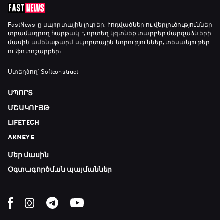
Անպարտելի. Ալեքս Ֆերգյուսոն
FastNews
-ը սպորտային լուրեր, հոդվածներ ու վերլուծություններ
տրամադրող հարթակ է, որտեղ կգտնեք տարբեր մարզաձևերի
20:20 - 20:45
մասին ամենաթարմ սպորտային նորություններ, տեսանյութեր
ու ֆոտոշարքեր։
Փ/Ֆ Ամեն ինչ կամ ոչինչ. Մանչեսթեր Սիթի
Ստեղծող՝ Softconstruct
20:45 - 23:25
ՍՊՈՐՏ
ՄՇԱԿՈՒՅԹ
GOAT. Խառը մենամարտեր
LIFETECH
23:25 - 23:50
AKNEYE
Մեր մասին
Փ/Ֆ Երազանքի թիմեր
23:50 - 00:00
Օգտագործման պայմաններ