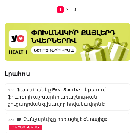
1
2
3
Լրահոս
Ֆասթ Բանկը Fast Sports-ի եթերում
12:33
ֆուտբոլի աշխարհի առաջնության
ցուցադրման գլխավոր հովանավորն է
Չանչարևիչը հեռացել է «Նոայից»
00:01
ՊԱՇՏՈՆԱԿԱՆ