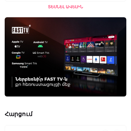
ՏԵՍՆԵԼ ԱՎԵԼԻՆ
Հարցում