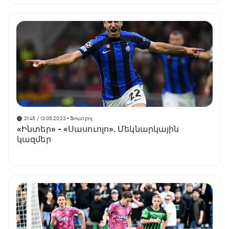
21:45 / 13.05.2023
• Ֆուտբոլ
«Ինտեր» - «Սասուոլո». Մեկնարկային
կազմեր