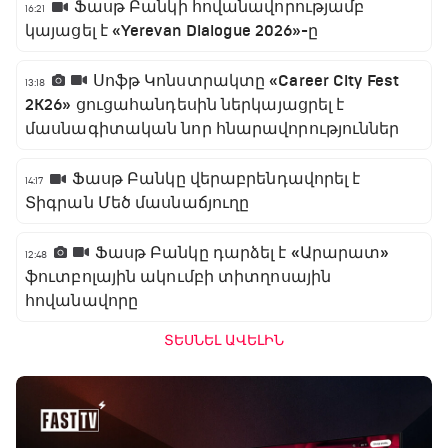
Ֆասթ Բանկի հովանավորությամբ
16:21
կայացել է «Yerevan Dialogue 2026»-ը
Սոֆթ Կոնստրակտը «Career City Fest
13:18
2K26» ցուցահանդեսին ներկայացրել է
մասնագիտական նոր հնարավորություններ
Ֆասթ Բանկը վերաբրենդավորել է
14:17
Տիգրան Մեծ մասնաճյուղը
Ֆասթ Բանկը դարձել է «Արարատ»
12:48
ֆուտբոլային ակումբի տիտղոսային
հովանավորը
ՏԵՍՆԵԼ ԱՎԵԼԻՆ