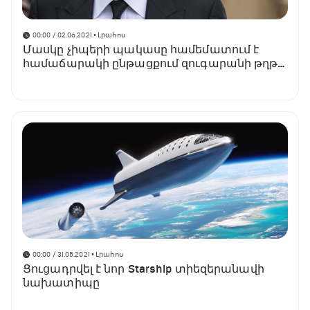
00:00 / 02.06.2021
• Լրահոս
Մասկը չիպերի պակասը համեմատում է
համաճարակի ընթացքում զուգարանի թղթի
պակասի հետ
00:00 / 31.05.2021
• Լրահոս
Ցուցադրվել է նոր Starship տիեզերանավի
նախատիպը