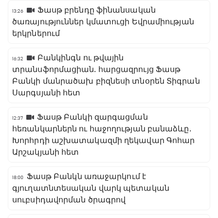
Ֆասթ բրենդը ֆինանսական
13:26
ծառայություններ կմատուցի Եվրամիության
երկրներում
Բանկինգն ու թվային
16:32
տրանսֆորմացիան․ հարցազրույց Ֆասթ
Բանկի մանրածախ բիզնեսի տնօրեն Տիգրան
Սարգսյանի հետ
Ֆասթ Բանկի զարգացման
12:37
հեռանկարներն ու հաջողության բանաձևը․
Խորհրդի աշխատակազմի ղեկավար Գոհար
Արշակյանի հետ
Ֆասթ Բանկն առաջարկում է
18:00
գյուղատնտեսական վարկ պետական
սուբսիդավորման ծրագրով