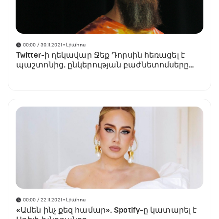
00:00 / 30.11.2021
• Լրահոս
Twitter-ի ղեկավար Ջեք Դորսին հեռացել է
պաշտոնից. ընկերության բաժնետոմսերը
թանկացել են 11%-ով
00:00 / 22.11.2021
• Լրահոս
«Ամեն ինչ քեզ համար». Spotify-ը կատարել է