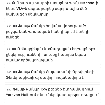
Դեպի աշխարհի առաջնություն Hisense-ի
18:15
հետ․ VLV-ն ազդարարեց սպորտային մեծ
նախագծի մեկնարկը
Ֆասթ Բանկի հովանավորությամբ
13:55
բժշկական-գիտական հանդիպում է տեղի
ունեցել
Ռոնալդինյոն և «Բադալյան եղբայրներ»
13:51
ընկերությունների խումբը հանդես կգան
համագործակցությամբ
Ֆասթ Բանկը Հայաստանի Գրեփլինգի
12:05
Ֆեդերացիայի գլխավոր հովանավորն է
Ֆասթ Բանկը 15% քեշբեք է տրամադրում
16:59
Yerevan Mall-ում գնումներ կատարելու դեպքում