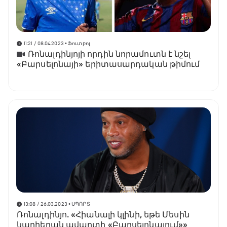
11:21 / 08.04.2023
• Ֆուտբոլ
Ռոնալդինյոյի որդին նորամուտն է նշել
«Բարսելոնայի» երիտասարդական թիմում
13:08 / 26.03.2023
• ՍՊՈՐՏ
Ռոնալդինյո. «Հիանալի կլինի, եթե Մեսին
կարիերան ավարտի «Բարսելոնայում»»