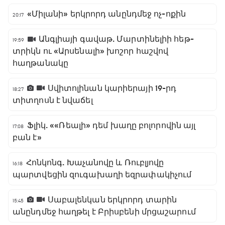
«Միլանի» երկրորդ անընդմեջ ոչ-ոքին
20:17
Անգլիայի գավաթ. Մարտինելիի հեթ-
19:59
տրիկն ու «Արսենալի» խոշոր հաշվով
հաղթանակը
Սվիտոլինան կարիերայի 19-րդ
18:27
տիտղոսն է նվաճել
Ֆլիկ. ««Ռեալի» դեմ խաղը բոլորովին այլ
17:08
բան է»
Հոնկոնգ. Խաչանովը և Ռուբլյովը
16:18
պարտվեցին զուգախաղի եզրափակիչում
Սաբալենկան երկրորդ տարին
15:45
անընդմեջ հաղթել է Բրիսբենի մրցաշարում