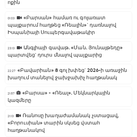
ոքին
«Բարսան» համառ ու գոլառատ
01:03
պայքարում հաղթեց «Ռեալին»` դառնալով
Իսպանիայի Սուպերգավաթակիր
Անգլիայի գավաթ. «Ման. Յունայթեդը»
23:13
պարտվեց` դուրս մնալով պայքարից
«Բավարիան» 8 գոլ խփեց` 2026-ի առաջին
22:27
խաղում տանելով ջախջախիչ հաղթանակ
«Բարսա» - «Ռեալ». Մեկնարկային
21:57
կազմերը
Ռանոսը խաղաժամանակ չստացավ,
21:13
«Բորուսիան» տարին սկսեց վստահ
հաղթանակով