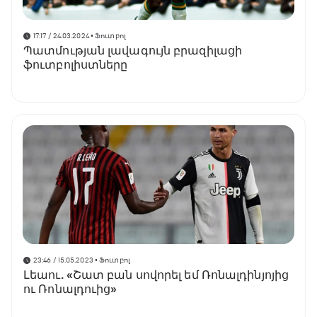
17:17 / 24.03.2024
• Ֆուտբոլ
Պատմության լավագույն բրազիլացի
ֆուտբոլիստները
23:46 / 15.05.2023
• Ֆուտբոլ
Լեաու. «Շատ բան սովորել եմ Ռոնալդինյոյից
ու Ռոնալդուից»