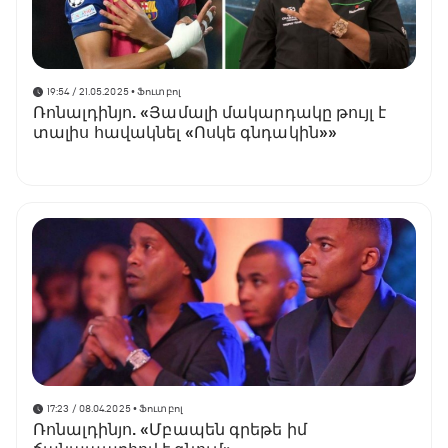
19:54 / 21.05.2025
• Ֆուտբոլ
Ռոնալդինյո. «Յամալի մակարդակը թույլ է
տալիս հավակնել «Ոսկե գնդակին»»
17:23 / 08.04.2025
• Ֆուտբոլ
Ռոնալդինյո. «Մբապեն գրեթե իմ