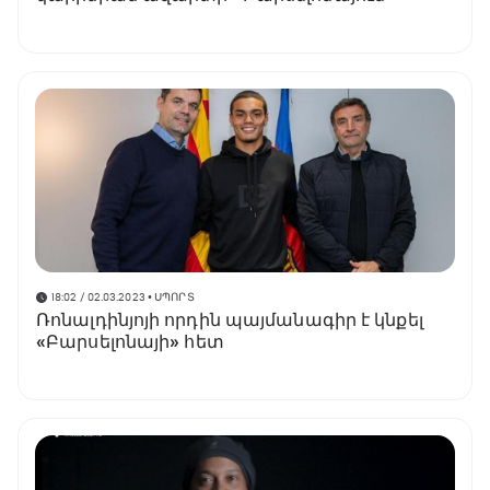
18:02 / 02.03.2023
• ՍՊՈՐՏ
Ռոնալդինյոյի որդին պայմանագիր է կնքել
«Բարսելոնայի» հետ