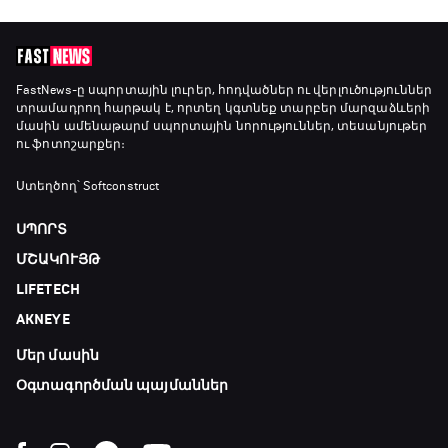
20:10 - 20:20
Անպարտելի. Ալեքս Ֆերգյուսոն
FastNews
-ը սպորտային լուրեր, հոդվածներ ու վերլուծություններ
տրամադրող հարթակ է, որտեղ կգտնեք տարբեր մարզաձևերի
20:20 - 20:45
մասին ամենաթարմ սպորտային նորություններ, տեսանյութեր
ու ֆոտոշարքեր։
Փ/Ֆ Ամեն ինչ կամ ոչինչ. Մանչեսթեր Սիթի
Ստեղծող՝ Softconstruct
20:45 - 23:25
ՍՊՈՐՏ
ՄՇԱԿՈՒՅԹ
GOAT. Խառը մենամարտեր
LIFETECH
23:25 - 23:50
AKNEYE
Մեր մասին
Փ/Ֆ Երազանքի թիմեր
23:50 - 00:00
Օգտագործման պայմաններ