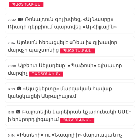
ՊԱՇՏՈՆԱԿԱՆ
Ռոնալդուն գոլ խփեց, «Ալ Նասրը»
23:32
Ռիադի դերբիում պարտվեց «Ալ Հիլյալին»
Ալոնսոն հեռացվել է «Ռեալի» գլխավոր
21:34
մարզչի պաշտոնից
ՊԱՇՏՈՆԱԿԱՆ
Ալբերտ Սելադեսը` «Պաֆոսի» գլխավոր
20:30
մարզիչ
ՊԱՇՏՈՆԱԿԱՆ
«Ալաշկերտը» մարզական հավաք
19:53
կանցկացնի Անթալիայում
Բալոտելին կարեիրան կշարունակի ԱՄԷ-
13:51
ի երկրորդ լիգայում
ՊԱՇՏՈՆԱԿԱՆ
«Ինտերի» ու «Նապոլիի» մարտական ոչ-
01:54