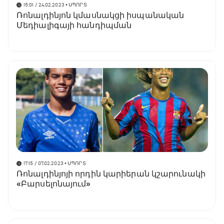
15:01 / 24.02.2023
• ՍՊՈՐՏ
Ռոնալդինյոն կմասնակցի իսպանական
Մեդիալիգայի հանդիպման
17:15 / 07.02.2023
• ՍՊՈՐՏ
Ռոնալդինյոյի որդին կարիերան կշարունակի
«Բարսելոնայում»