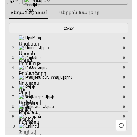
Նորվեգիա - Անգլիա
11:45 - 14:30
GOAT. Մարզիչներ
14:30 - 15:00
Գիրինգ Ափ
15:00 - 15:30
Ֆորմուլա 1. Բելգիայի Գրան Պրի. Մրցարշավ
15:30 - 17:25
ԱԱ-2026, Փլեյ-օֆֆ, 1/4 եզրափակիչ.
Արգենտինա - Շվեյցարիա
17:25 - 20:10
Լա լիգայի ստադիոնները