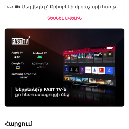
Մեդվեդևը` Բրիսբենի մրցաշարի հաղթող
14:49
ՏԵՍՆԵԼ ԱՎԵԼԻՆ
Հարցում