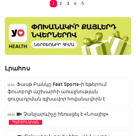
1
2
3
4
5
Լրահոս
Ֆասթ Բանկը Fast Sports-ի եթերում
12:33
ֆուտբոլի աշխարհի առաջնության
ցուցադրման գլխավոր հովանավորն է
Չանչարևիչը հեռացել է «Նոայից»
00:01
ՊԱՇՏՈՆԱԿԱՆ