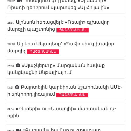
Ռոնալդուն գոլ խփեց, «Ալ Նասրը»
23:32
Ռիադի դերբիում պարտվեց «Ալ Հիլյալին»
Ալոնսոն հեռացվել է «Ռեալի» գլխավոր
21:34
մարզչի պաշտոնից
ՊԱՇՏՈՆԱԿԱՆ
Ալբերտ Սելադեսը` «Պաֆոսի» գլխավոր
20:30
մարզիչ
ՊԱՇՏՈՆԱԿԱՆ
«Ալաշկերտը» մարզական հավաք
19:53
կանցկացնի Անթալիայում
Բալոտելին կարեիրան կշարունակի ԱՄԷ-
13:51
ի երկրորդ լիգայում
ՊԱՇՏՈՆԱԿԱՆ
«Ինտերի» ու «Նապոլիի» մարտական ոչ-
01:54
ոքին
«Բարսան» համառ ու գոլառատ
01:03