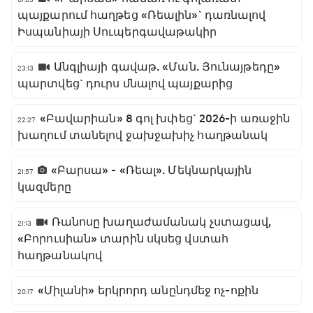
պայքարում հաղթեց «Ռեալին»` դառնալով
Իսպանիայի Սուպերգավաթակիր
Անգլիայի գավաթ. «Ման. Յունայթեդը»
23:13
պարտվեց` դուրս մնալով պայքարից
«Բավարիան» 8 գոլ խփեց` 2026-ի առաջին
22:27
խաղում տանելով ջախջախիչ հաղթանակ
«Բարսա» - «Ռեալ». Մեկնարկային
21:57
կազմերը
Ռանոսը խաղաժամանակ չստացավ,
21:13
«Բորուսիան» տարին սկսեց վստահ
հաղթանակով
«Միլանի» երկրորդ անընդմեջ ոչ-ոքին
20:17