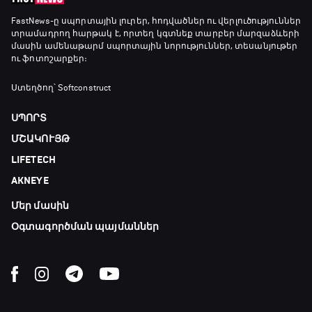
Լա լիգայի ստադիոնները
FastNews
-ը սպորտային լուրեր, հոդվածներ ու վերլուծություններ
տրամադրող հարթակ է, որտեղ կգտնեք տարբեր մարզաձևերի
18:40 - 18:50
մասին ամենաթարմ սպորտային նորություններ, տեսանյութեր
ու ֆոտոշարքեր։
ԱԱ-2026, Փլեյ-օֆֆ, 3-րդ տեղի խաղ.
Ստեղծող՝ Softconstruct
Ֆրանսիա - Անգլիա
18:50 - 21:10
ՍՊՈՐՏ
ՄՇԱԿՈՒՅԹ
Փ/Ֆ Ամեն ինչ կամ ոչինչ. Մանչեսթեր Սիթի
LIFETECH
21:10 - 23:45
AKNEYE
Մեր մասին
Մշակույթ և ֆուտբոլ
23:45 - 00:00
Օգտագործման պայմաններ