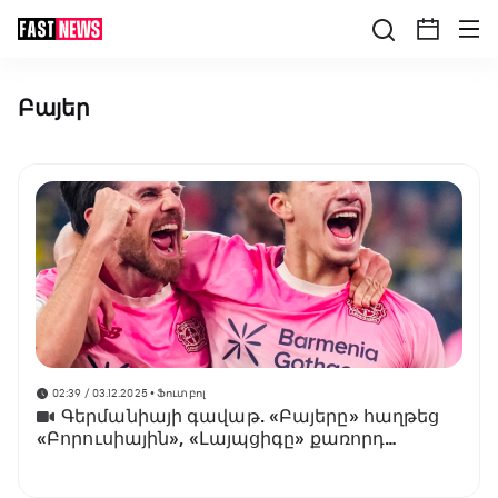
Բայեր
02:39 / 03.12.2025
• Ֆուտբոլ
Գերմանիայի գավաթ. «Բայերը» հաղթեց
«Բորուսիային», «Լայպցիգը» քառորդ
եզրափակիչում է