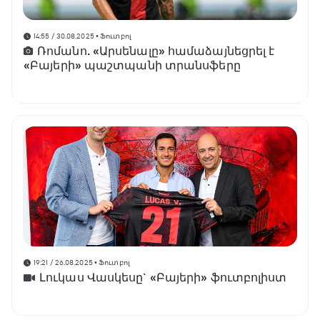
14:55 / 30.08.2025
• Ֆուտբոլ
Ռոմանո. «Արսենալը» համաձայնեցրել է
«Բայերի» պաշտպանի տրանսֆերը
19:21 / 26.08.2025
• Ֆուտբոլ
Լուկաս Վասկեսը` «Բայերի» ֆուտբոլիստ