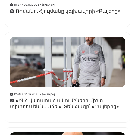
16:37 / 08.09.2025
• Ֆուտբոլ
Ռոմանո. Հյուլմանը կգլխավորի «Բայերը»
12:40 / 04.09.2025
• Ֆուտբոլ
«Ինձ վստահած ակումբները միշտ
տիտղոս են նվաճել». Տեն Հագը՝ «Բայերից»
հեռացվելու մասին