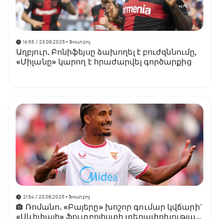
16:55 / 23.08.2025
• Ֆուտբոլ
Աղբյուր. Բոնիֆեյսը ձախողել է բուժզննումը,
«Միլանը» կարող է հրաժարվել գործարքից
21:54 / 20.08.2025
• Ֆուտբոլ
Ռոմանո. «Բայերը» խոշոր գումար կվճարի`
«Սևիլիայի» ֆուտբոլիստի տեղափոխության