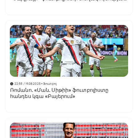
համար
22:55 / 19.08.2025
• Ֆուտբոլ
Ռոմանո. «Ման. Սիթիի» ֆուտբոլիստը
հանդես կգա «Բայերում»