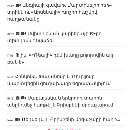
Անգլիայի գավաթ. Մարտինելիի հեթ-
19:59
տրիկն ու «Արսենալի» խոշոր հաշվով
հաղթանակը
Սվիտոլինան կարիերայի 19-րդ
18:27
տիտղոսն է նվաճել
Ֆլիկ. ««Ռեալի» դեմ խաղը բոլորովին այլ
17:08
բան է»
Հոնկոնգ. Խաչանովը և Ռուբլյովը
16:18
պարտվեցին զուգախաղի եզրափակիչում
Սաբալենկան երկրորդ տարին
15:45
անընդմեջ հաղթել է Բրիսբենի մրցաշարում
Մեդվեդևը` Բրիսբենի մրցաշարի հաղթող
14:49