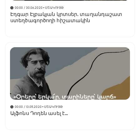
00:00 / 30.06.2020
• ՄՇԱԿՈՒՅԹ
Էդգար Էլբակյան կրտսեր. տաղանդաշատ
ստեղծագործողի հիշատակին
00:00 / 13.05.2020
• ՄՇԱԿՈՒՅԹ
Ալֆոնս Դոդեն ասել է…