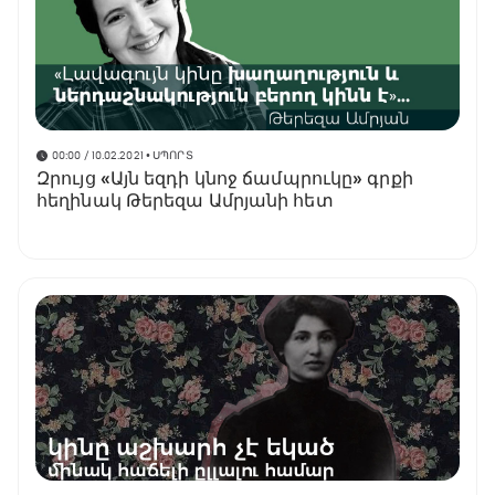
00:00 / 10.02.2021
• ՍՊՈՐՏ
Զրույց «Այն եզդի կնոջ ճամպրուկը» գրքի
հեղինակ Թերեզա Ամրյանի հետ