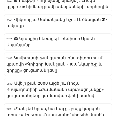
Րաֆֆի Պողոսյանը միացել է «Ոսկե
15:48
գլոբուս» հիմնադրամի տնօրենների խորհրդին
Վիկտորյա Սահակյանը նշում է ծննդյան 31-
12:46
ամյակը
Կյանքից հեռացել է ռեժիսոր Արսեն
12:23
Ասլանյանը
Կոմիտասի թանգարան-ինստիտուտում
13:07
կբացվի «Գրիգոր Խանջյան - 100. Նկարիչը և
գիրքը» ցուցահանդեսը
Ավելի քան 2000 այցելու. Ռոզա
12:50
Գիսլադոտիրի «Ժամանակի արտացոլանքը»
ցուցահանդեսը կամփոփվի ֆինիսաժով
«Գտել եմ նրան, նա հայ չէ, բայց կարգին
13:12
տղա է». Իվետա Մուկուչյանը՝ սիրելիի մասին