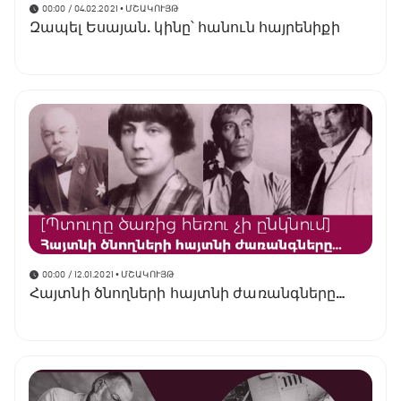
00:00 / 04.02.2021
• ՄՇԱԿՈՒՅԹ
Զապել Եսայան. կինը՝ հանուն հայրենիքի
00:00 / 12.01.2021
• ՄՇԱԿՈՒՅԹ
Հայտնի ծնողների հայտնի ժառանգները…