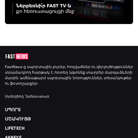
FastNews
-ը սպորտային լուրեր, հոդվածներ ու վերլուծություններ
տրամադրող հարթակ է, որտեղ կգտնեք տարբեր մարզաձևերի
մասին ամենաթարմ սպորտային նորություններ, տեսանյութեր
ու ֆոտոշարքեր։
Ստեղծող՝ Softconstruct
ՍՊՈՐՏ
ՄՇԱԿՈՒՅԹ
LIFETECH
AKNEYE