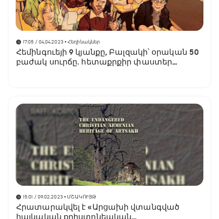
17:05 / 04.04.2023
• Հեղինակներ
Հեմինգուեյի 9 կյանքը, Բալզակի՝ օրական 50
բաժակ սուրճը․ հետաքրքիր փաստեր
հայտնի գրողների մասին
15:01 / 09.02.2023
• ՄՇԱԿՈՒՅԹ
Հրատարակվել է «Արցախի վտանգված
հայկական քրիստոնեական