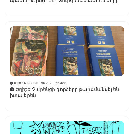
պատժի». ինչո՞ւ էր Տուրգենևն ատում մորը
12:08 / 17.05.2023
• Շնորհանդեսներ
Եղիշե Չարենցի գործերը թարգմանվել են
իտալերեն