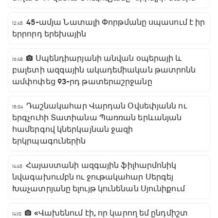
45-ամյա Նատալի Փորթմանը սպասում է իր
12:45
երրորդ երեխային
Սպենդիարյանի անվան օպերայի և
16:48
բալետի ազգային ակադեմիական թատրոնն
ամփոփեց 93-րդ թատերաշրջանը
Դաշնակահար Վարդան Օվսեփյանն ու
15:04
երգչուհի Տատիանա Պառռան երևանյան
համերգով կներկայնան ջազի
երկրպագուներին
Հայաստանի ազգային ֆիլհարմոնիկ
14:45
նվագախումբն ու ջութակահար Սերգեյ
Խաչատրյանը ելույթ կունենան Սյունիքում
«Վախենում էի, որ կարող եմ ընդմիշտ
14:10