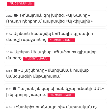
ՊԱՇՏՈՆԱԿԱՆ
Ռոնալդուն գոլ խփեց, «Ալ Նասրը»
23:32
Ռիադի դերբիում պարտվեց «Ալ Հիլյալին»
Ալոնսոն հեռացվել է «Ռեալի» գլխավոր
21:34
մարզչի պաշտոնից
ՊԱՇՏՈՆԱԿԱՆ
Ալբերտ Սելադեսը` «Պաֆոսի» գլխավոր
20:30
մարզիչ
ՊԱՇՏՈՆԱԿԱՆ
«Ալաշկերտը» մարզական հավաք
19:53
կանցկացնի Անթալիայում
Բալոտելին կարեիրան կշարունակի ԱՄԷ-
13:51
ի երկրորդ լիգայում
ՊԱՇՏՈՆԱԿԱՆ
«Ինտերի» ու «Նապոլիի» մարտական ոչ-
01:54