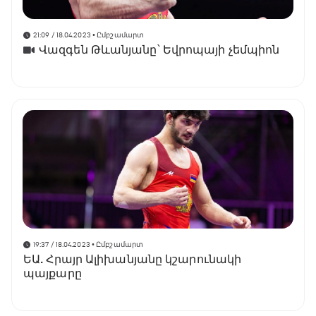
21:09 / 18.04.2023
• Ըմբշամարտ
Վազգեն Թևանյանը՝ Եվրոպայի չեմպիոն
19:37 / 18.04.2023
• Ըմբշամարտ
ԵԱ. Հրայր Ալիխանյանը կշարունակի
պայքարը