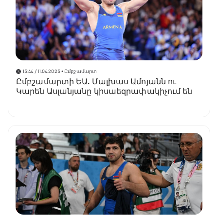
15:44 / 11.04.2025
• Ըմբշամարտ
Ըմբշամարտի ԵԱ. Մալխաս Ամոյանն ու
Կարեն Ասլանյանը կիսաեզրափակիչում են