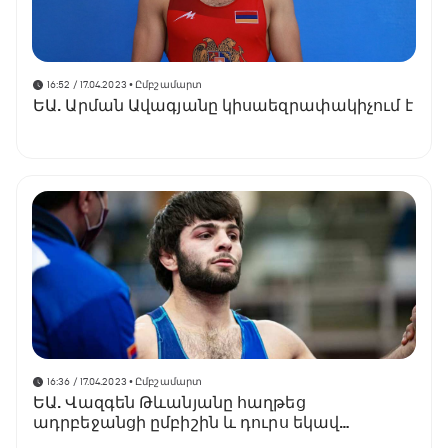
16:52 / 17.04.2023
• Ըմբշամարտ
ԵԱ. Արման Ավագյանը կիսաեզրափակիչում է
16:36 / 17.04.2023
• Ըմբշամարտ
ԵԱ. Վազգեն Թևանյանը հաղթեց
ադրբեջանցի ըմբիշին և դուրս եկավ
կիսաեզրափակիչ