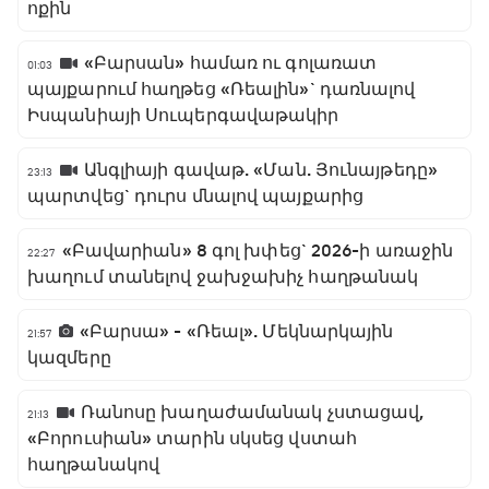
ոքին
«Բարսան» համառ ու գոլառատ
01:03
պայքարում հաղթեց «Ռեալին»` դառնալով
Իսպանիայի Սուպերգավաթակիր
Անգլիայի գավաթ. «Ման. Յունայթեդը»
23:13
պարտվեց` դուրս մնալով պայքարից
«Բավարիան» 8 գոլ խփեց` 2026-ի առաջին
22:27
խաղում տանելով ջախջախիչ հաղթանակ
«Բարսա» - «Ռեալ». Մեկնարկային
21:57
կազմերը
Ռանոսը խաղաժամանակ չստացավ,
21:13
«Բորուսիան» տարին սկսեց վստահ
հաղթանակով