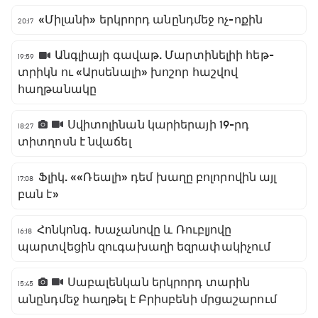
«Միլանի» երկրորդ անընդմեջ ոչ-ոքին
20:17
Անգլիայի գավաթ. Մարտինելիի հեթ-
19:59
տրիկն ու «Արսենալի» խոշոր հաշվով
հաղթանակը
Սվիտոլինան կարիերայի 19-րդ
18:27
տիտղոսն է նվաճել
Ֆլիկ. ««Ռեալի» դեմ խաղը բոլորովին այլ
17:08
բան է»
Հոնկոնգ. Խաչանովը և Ռուբլյովը
16:18
պարտվեցին զուգախաղի եզրափակիչում
Սաբալենկան երկրորդ տարին
15:45
անընդմեջ հաղթել է Բրիսբենի մրցաշարում