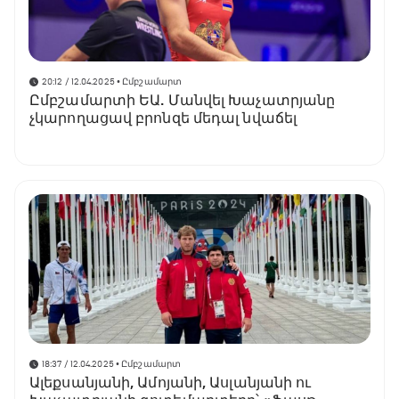
20:12 / 12.04.2025
• Ըմբշամարտ
Ըմբշամարտի ԵԱ. Մանվել Խաչատրյանը
չկարողացավ բրոնզե մեդալ նվաճել
18:37 / 12.04.2025
• Ըմբշամարտ
Ալեքսանյանի, Ամոյանի, Ասլանյանի ու