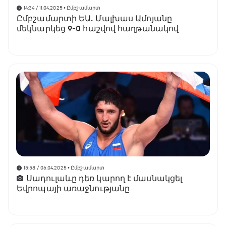
14:34 / 11.04.2025
• Ըմբշամարտ
Ըմբշամարտի ԵԱ. Մալխաս Ամոյանը
մեկնարկեց 9-0 հաշվով հաղթանակով
15:58 / 06.04.2025
• Ըմբշամարտ
Սադուլաևը դեռ կարող է մասնակցել
Եվրոպայի առաջնությանը