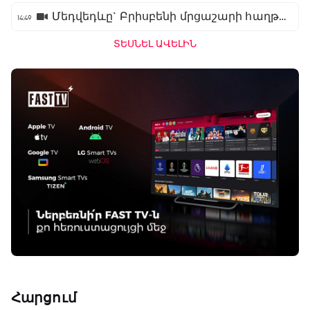
Մեդվեդևը` Բրիսբենի մրցաշարի հաղթող
14:49
ՏԵՍՆԵԼ ԱՎԵԼԻՆ
Հարցում