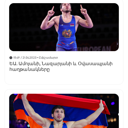
15:49 / 21.04.2023
• Ըմբշամարտ
ԵԱ. Ամոյանի, Նազարյանի և Օվասապյանի
հաղթանակները