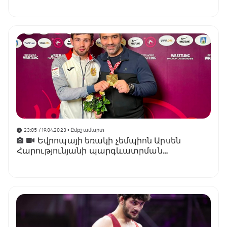
23:05 / 19.04.2023
• Ըմբշամարտ
Եվրոպայի եռակի չեմպիոն Արսեն
Հարությունյանի պարգևատրման
արարողությունը