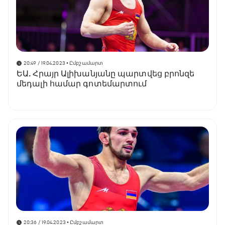
20:49 / 19.04.2023
• Ըմբշամարտ
ԵԱ. Հրայր Ալիխանյանը պարտվեց բրոնզե
մեդալի համար գոտեմարտում
20:36 / 19.04.2023
• Ըմբշամարտ