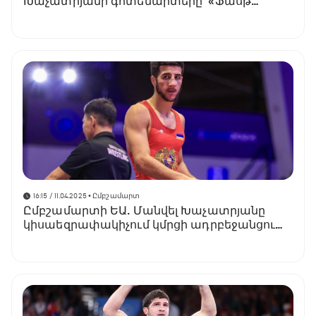
Խաչատրյանի գոտեմարտերը՝ «Ֆասթ
Սպորտ»-ի ուղիղ եթերում
16:15 / 11.04.2025
• Ըմբշամարտ
Ըմբշամարտի ԵԱ. Մանվել Խաչատրյանը
կիսաեզրափակիչում կմրցի ադրբեջանցու
հետ