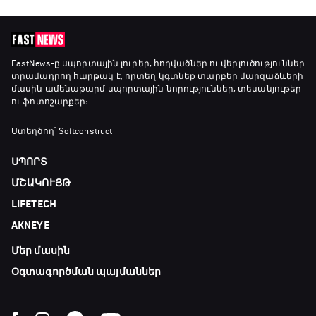
FastNews
-ը սպորտային լուրեր, հոդվածներ ու վերլուծություններ
տրամադրող հարթակ է, որտեղ կգտնեք տարբեր մարզաձևերի
մասին ամենաթարմ սպորտային նորություններ, տեսանյութեր
ու ֆոտոշարքեր։
Ստեղծող՝ Softconstruct
ՍՊՈՐՏ
ՄՇԱԿՈՒՅԹ
LIFETECH
AKNEYE
Մեր մասին
Օգտագործման պայմաններ