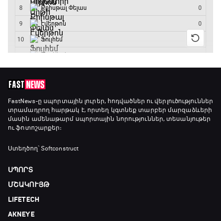
Առագաստանավային սպորտ
23:20 - 23:45
Մշակույթ և ֆուտբոլ
23:45 - 00:00
FastNews
-ը սպորտային լուրեր, հոդվածներ ու վերլուծություններ
տրամադրող հարթակ է, որտեղ կգտնեք տարբեր մարզաձևերի
մասին ամենաթարմ սպորտային նորություններ, տեսանյութեր
ու ֆոտոշարքեր։
Ստեղծող՝ Softconstruct
ՍՊՈՐՏ
ՄՇԱԿՈՒՅԹ
LIFETECH
AKNEYE