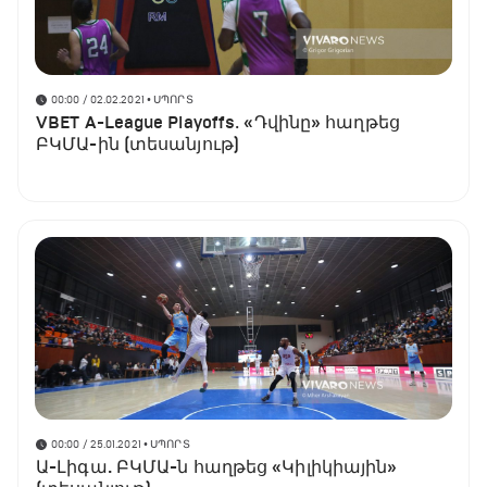
00:00 / 02.02.2021
• ՍՊՈՐՏ
VBET A-League Playoffs․ «Դվինը» հաղթեց
ԲԿՄԱ-ին (տեսանյութ)
00:00 / 25.01.2021
• ՍՊՈՐՏ
Ա-Լիգա. ԲԿՄԱ-ն հաղթեց «Կիլիկիային»