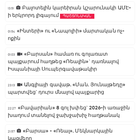
Բալոտելին կարեիրան կշարունակի ԱՄԷ-
13:51
ի երկրորդ լիգայում
ՊԱՇՏՈՆԱԿԱՆ
«Ինտերի» ու «Նապոլիի» մարտական ոչ-
01:54
ոքին
«Բարսան» համառ ու գոլառատ
01:03
պայքարում հաղթեց «Ռեալին»` դառնալով
Իսպանիայի Սուպերգավաթակիր
Անգլիայի գավաթ. «Ման. Յունայթեդը»
23:13
պարտվեց` դուրս մնալով պայքարից
«Բավարիան» 8 գոլ խփեց` 2026-ի առաջին
22:27
խաղում տանելով ջախջախիչ հաղթանակ
«Բարսա» - «Ռեալ». Մեկնարկային
21:57
կազմերը