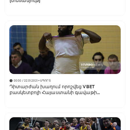
(տեսանյութ)
00:00 / 22.01.2021
• ՍՊՈՐՏ
Դիտարժան խաղում որոշվեց VBET
բասկետբոլի Հայաստանի գավաթի
եզրափակիչի առաջին մասնակիցը․ VNews-ի
ֆոտոշարքը