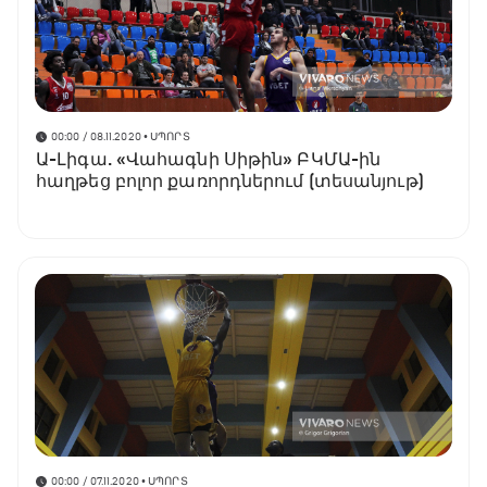
00:00 / 08.11.2020
• ՍՊՈՐՏ
Ա-Լիգա. «Վահագնի Սիթին» ԲԿՄԱ-ին
հաղթեց բոլոր քառորդներում (տեսանյութ)
00:00 / 07.11.2020
• ՍՊՈՐՏ