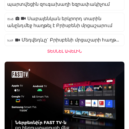
պարտվեցին զուգախաղի եզրափակիչում
Սաբալենկան երկրորդ տարին
15:45
անընդմեջ հաղթել է Բրիսբենի մրցաշարում
Մեդվեդևը` Բրիսբենի մրցաշարի հաղթող
14:49
ՏԵՍՆԵԼ ԱՎԵԼԻՆ