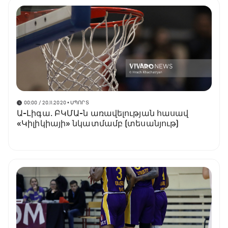
00:00 / 20.11.2020
• ՍՊՈՐՏ
Ա-Լիգա․ ԲԿՄԱ-ն առավելության հասավ
«Կիլիկիայի» նկատմամբ (տեսանյութ)