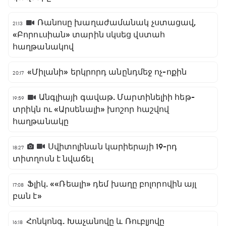
Ռանոսը խաղաժամանակ չստացավ,
21:13
«Բորուսիան» տարին սկսեց վստահ
հաղթանակով
«Միլանի» երկրորդ անընդմեջ ոչ-ոքին
20:17
Անգլիայի գավաթ. Մարտինելիի հեթ-
19:59
տրիկն ու «Արսենալի» խոշոր հաշվով
հաղթանակը
Սվիտոլինան կարիերայի 19-րդ
18:27
տիտղոսն է նվաճել
Ֆլիկ. ««Ռեալի» դեմ խաղը բոլորովին այլ
17:08
բան է»
Հոնկոնգ. Խաչանովը և Ռուբլյովը
16:18