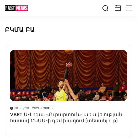
ԲԿՄԱ ԲԱ
00:00 / 20.11.2021
• ՍՊՈՐՏ
VBET Ա-Լիգա. «Ուրարտուն» առավելության
հասավ ԲԿՄԱ-ի դեմ խաղում (տեսանյութ)