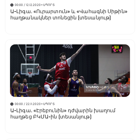
00:00 / 12.12.2020
• ՍՊՈՐՏ
Ա-Լիգա․ «Ուրարտուն» և «Վահագնի Սիթին»
հաղթանակներ տոնեցին (տեսանյութ)
00:00 / 22.11.2020
• ՍՊՈՐՏ
Ա-Լիգա. «Էրեբունին» դժվարին խաղում
հաղթեց ԲԿՄԱ-ին (տեսանյութ)