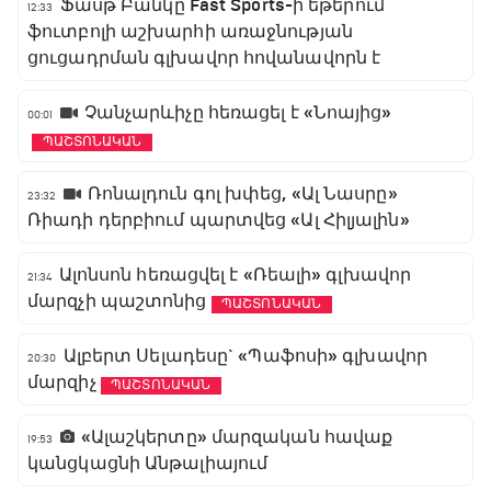
Ֆասթ Բանկը Fast Sports-ի եթերում
12:33
ֆուտբոլի աշխարհի առաջնության
ցուցադրման գլխավոր հովանավորն է
Չանչարևիչը հեռացել է «Նոայից»
00:01
ՊԱՇՏՈՆԱԿԱՆ
Ռոնալդուն գոլ խփեց, «Ալ Նասրը»
23:32
Ռիադի դերբիում պարտվեց «Ալ Հիլյալին»
Ալոնսոն հեռացվել է «Ռեալի» գլխավոր
21:34
մարզչի պաշտոնից
ՊԱՇՏՈՆԱԿԱՆ
Ալբերտ Սելադեսը` «Պաֆոսի» գլխավոր
20:30
մարզիչ
ՊԱՇՏՈՆԱԿԱՆ
«Ալաշկերտը» մարզական հավաք
19:53
կանցկացնի Անթալիայում