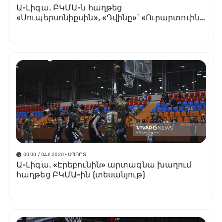
Ա-Լիգա․ ԲԿՄԱ-ն հաղթեց
«Սուպերսոնիքսին», «Դվինը»՝ «Ուրարտուին»
(տեսանյութ)
00:00 / 04.11.2020
• ՍՊՈՐՏ
Ա-Լիգա. «Էրեբունին» արտագնա խաղում
հաղթեց ԲԿՄԱ-ին (տեսանյութ)