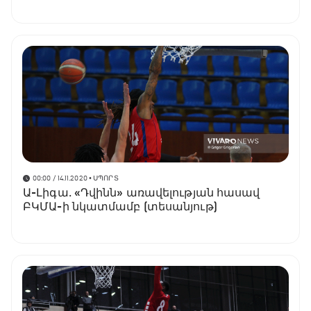
00:00 / 14.11.2020
• ՍՊՈՐՏ
Ա-Լիգա․ «Դվինն» առավելության հասավ
ԲԿՄԱ-ի նկատմամբ (տեսանյութ)