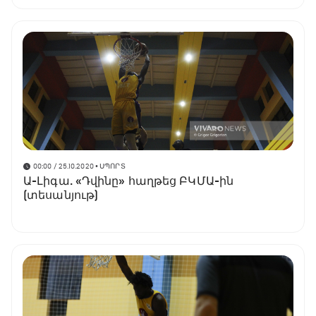
00:00 / 25.10.2020
• ՍՊՈՐՏ
Ա-Լիգա. «Դվինը» հաղթեց ԲԿՄԱ-ին
(տեսանյութ)