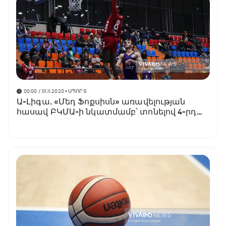
00:00 / 01.11.2020
• ՍՊՈՐՏ
Ա-Լիգա. «Մեդ Ֆոքսիսն» առավելության
հասավ ԲԿՄԱ-ի նկատմամբ՝ տոնելով 4-րդ
հաղթանակը (տեսանյութ)