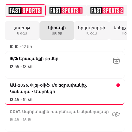
NBA. Սան Անտոնիո - Նիքս
07:50 - 10:10
շաբաթ
կիրակի
երկուշաբթի
երեքշա
ԱԱ-2026, Փլեյ-օֆֆ, 1/16 եզրափակիչ.
8 օգս
Այսօր
10 օգս
11 օգս
Արգենտինա - Կաբո Վերդե
10:10 - 12:55
Փ/Ֆ Երազանքի թիմեր
12:55 - 13:45
ԱԱ-2026, Փլեյ-օֆֆ, 1/8 եզրափակիչ.
Կանադա - Մարոկկո
13:45 - 15:45
GOAT. Սպորտային խաբեության սկանդալներ
15:45 - 16:15