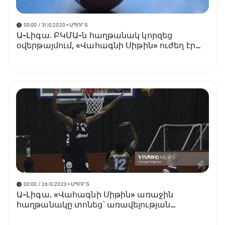
00:00 / 31.10.2020
• ՍՊՈՐՏ
Ա-Լիգա․ ԲԿՄԱ-ն հաղթանակ կորզեց
օվերթայմում, «Վահագնի Սիթին» ուժեղ էր
«Մեդ Ֆոքսից» (տեսանյութ)
00:00 / 26.10.2020
• ՍՊՈՐՏ
Ա-Լիգա. «Վահագնի Սիթին» առաջին
հաղթանակը տոնեց՝ առավելության
հասնելով ԲԿՄԱ-ի նկատմամբ (տեսանյութ)