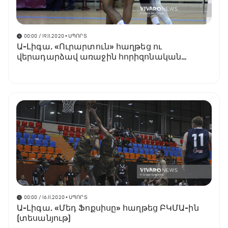
00:00 / 19.11.2020
• ՍՊՈՐՏ
Ա-Լիգա. «Ուրարտուն» հաղթեց ու
վերադարձավ առաջին հորիզոնական
(տեսանյութ)
00:00 / 16.11.2020
• ՍՊՈՐՏ
Ա-Լիգա. «Մեդ Ֆոքսիսը» հաղթեց ԲԿՄԱ-ին
(տեսանյութ)