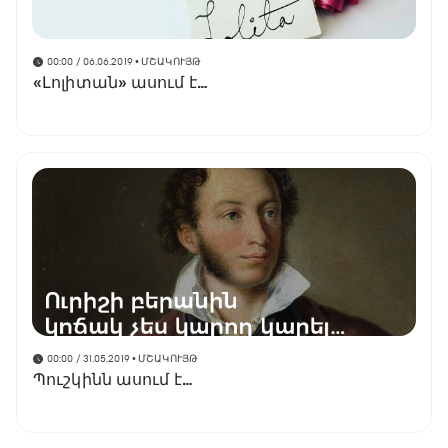
00:00 / 06.06.2019
• ՄՇԱԿՈՒՅԹ
«Լոլիտան» ասում է…
00:00 / 31.05.2019
• ՄՇԱԿՈՒՅԹ
Պուշկինն ասում է…