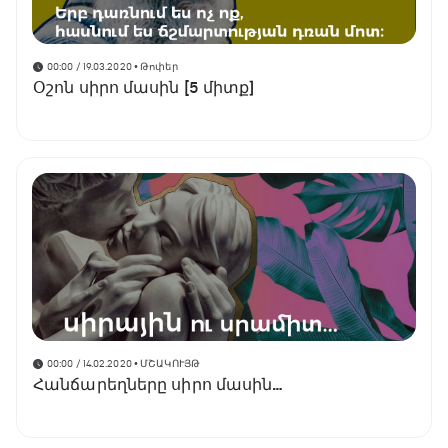
00:00 / 19.03.2020
• Թոփեր
Օշոն սիրո մասին [5 միտք]
00:00 / 14.02.2020
• ՄՇԱԿՈՒՅԹ
Հանճարեղները սիրո մասին…