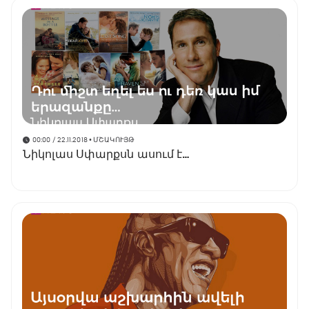
00:00 / 22.11.2018
• ՄՇԱԿՈՒՅԹ
Նիկոլաս Սփարքսն ասում է…