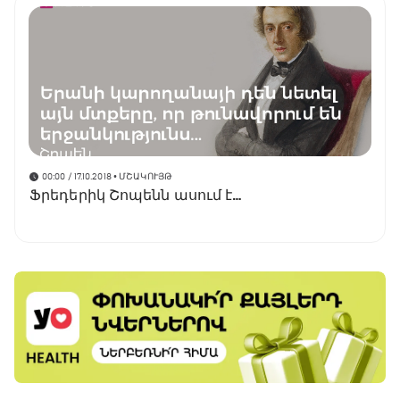
00:00 / 17.10.2018
• ՄՇԱԿՈՒՅԹ
Ֆրեդերիկ Շոպենն ասում է…