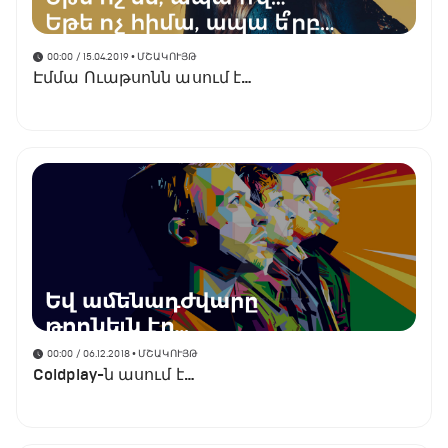
00:00 / 15.04.2019
• ՄՇԱԿՈՒՅԹ
Էմմա Ուաթսոնն ասում է…
00:00 / 06.12.2018
• ՄՇԱԿՈՒՅԹ
Coldplay-ն ասում է…