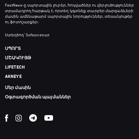
FastNews
-ը սպորտային լուրեր, հոդվածներ ու վերլուծություններ
տրամադրող հարթակ է, որտեղ կգտնեք տարբեր մարզաձևերի
մասին ամենաթարմ սպորտային նորություններ, տեսանյութեր
ու ֆոտոշարքեր։
Ստեղծող՝ Softconstruct
ՍՊՈՐՏ
ՄՇԱԿՈՒՅԹ
LIFETECH
AKNEYE
Մեր մասին
Օգտագործման պայմաններ