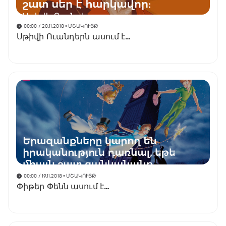
00:00 / 20.11.2018
• ՄՇԱԿՈՒՅԹ
Սթիվի Ուանդերն ասում է…
00:00 / 19.11.2018
• ՄՇԱԿՈՒՅԹ
Փիթեր Փենն ասում է…