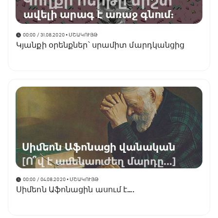
00:00 / 31.08.2020
• ՄՇԱԿՈՒՅԹ
Կյանքի օրենքներ՝ սրամիտ մարդկանցից
00:00 / 04.08.2020
• ՄՇԱԿՈՒՅԹ
Սիմեոն Աֆոնացին ասում է….