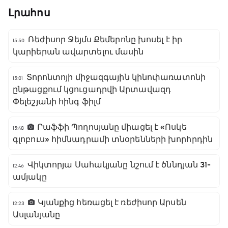
Լրահոս
Ռեժիսոր Ջեյմս Քեմերոնը խոսել է իր
15:50
կարիերան ավարտելու մասին
Տորոնտոյի միջազգային կինոփառատոնի
15:01
ընթացքում կցուցադրվի Արտավազդ
Փելեշյանի հինգ ֆիլմ
Րաֆֆի Պողոսյանը միացել է «Ոսկե
15:48
գլոբուս» հիմնադրամի տնօրենների խորհրդին
Վիկտորյա Սահակյանը նշում է ծննդյան 31-
12:46
ամյակը
Կյանքից հեռացել է ռեժիսոր Արսեն
12:23
Ասլանյանը