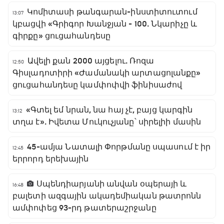
Կոմիտասի թանգարան-ինստիտուտում
13:07
կբացվի «Գրիգոր Խանջյան - 100. Նկարիչը և
գիրքը» ցուցահանդեսը
Ավելի քան 2000 այցելու. Ռոզա
12:50
Գիսլադոտիրի «Ժամանակի արտացոլանքը»
ցուցահանդեսը կամփոփվի ֆինիսաժով
«Գտել եմ նրան, նա հայ չէ, բայց կարգին
13:12
տղա է». Իվետա Մուկուչյանը՝ սիրելիի մասին
45-ամյա Նատալի Փորթմանը սպասում է իր
12:45
երրորդ երեխային
Սպենդիարյանի անվան օպերայի և
16:48
բալետի ազգային ակադեմիական թատրոնն
ամփոփեց 93-րդ թատերաշրջանը