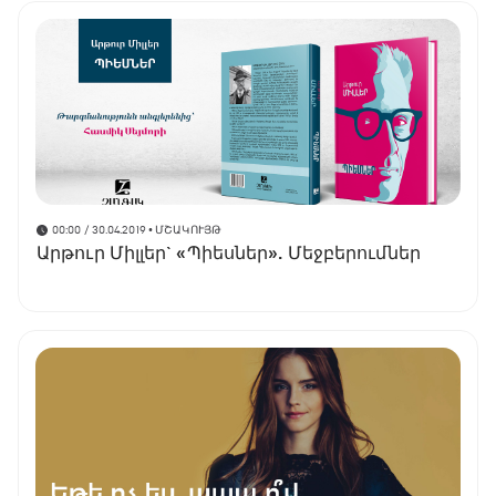
00:00 / 30.04.2019
• ՄՇԱԿՈՒՅԹ
Արթուր Միլլեր` «Պիեսներ». Մեջբերումներ