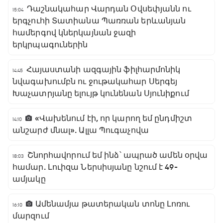
Դաշնակահար Վարդան Օվսեփյանն ու
15:04
երգչուհի Տատիանա Պառռան երևանյան
համերգով կներկայնան ջազի
երկրպագուներին
Հայաստանի ազգային ֆիլհարմոնիկ
14:45
նվագախումբն ու ջութակահար Սերգեյ
Խաչատրյանը ելույթ կունենան Սյունիքում
«Վախենում էի, որ կարող եմ ընդմիշտ
14:10
անշարժ մնալ». Ալլա Պուգաչովա
Շնորհավորում եմ ինձ՝ ապրած ամեն օրվա
18:03
համար. Լուիզա Ներսիսյանը նշում է 49-
ամյակը
Ամենամյա թատերական տոնը Լոռու
16:10
մարզում