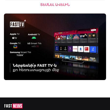
ՏԵՍՆԵԼ ԱՎԵԼԻՆ