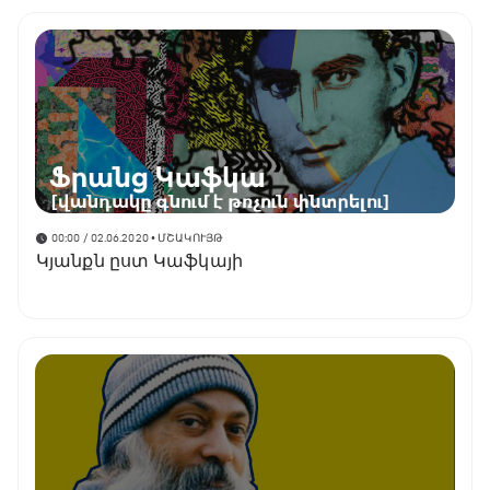
00:00 / 02.06.2020
• ՄՇԱԿՈՒՅԹ
Կյանքն ըստ Կաֆկայի