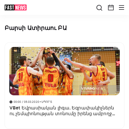
Բարսի Ատիրաու ԲԱ
00:00 / 05.03.2020
• ՍՊՈՐՏ
VBet Եվրասիական լիգա. Եզրափակիչներն
ու չեմպիոնության տոնումը իրենց ամբողջ
գեղեցկությամբ (ֆոտոշարք)