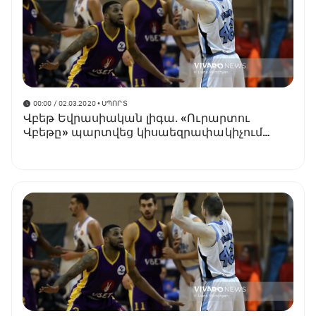
00:00 / 02.03.2020
• ՍՊՈՐՏ
Վբեթ Եվրասիական լիգա․ «Ուրարտու
Վբեթը» պարտվեց կիսաեզրափակիչում
(տեսանյութ)