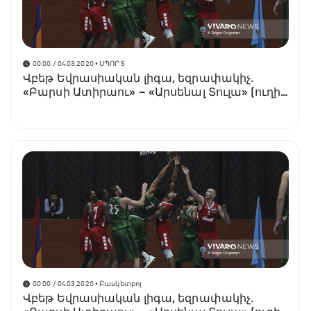
00:00 / 04.03.2020
• ՍՊՈՐՏ
Վբեթ Եվրասիական լիգա, եզրափակիչ․
«Բարսի Ատիրաու» – «Արսենալ Տուլա» (ուղիղ
հեռարձակում)
00:00 / 04.03.2020
• Բասկետբոլ
Վբեթ Եվրասիական լիգա, եզրափակիչ․