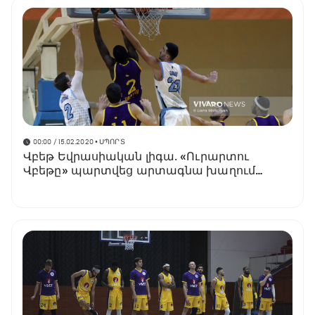
00:00 / 15.02.2020
• ՍՊՈՐՏ
Վբեթ Եվրասիական լիգա․ «Ուրարտու
Վբեթը» պարտվեց արտագնա խաղում
(տեսանյութ)