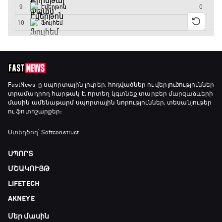
20:45 - 23:25
GOAT. Խառը մենամարտեր
23:25 - 23:50
Փ/Ֆ Երազանքի թիմեր
FastNews
-ը սպորտային լուրեր, հոդվածներ ու վերլուծություններ
տրամադրող հարթակ է, որտեղ կգտնեք տարբեր մարզաձևերի
23:50 - 00:00
մասին ամենաթարմ սպորտային նորություններ, տեսանյութեր
ու ֆոտոշարքեր։
Ստեղծող՝ Softconstruct
ՍՊՈՐՏ
ՄՇԱԿՈՒՅԹ
LIFETECH
AKNEYE
Մեր մասին