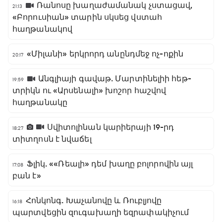
Ռանոսը խաղաժամանակ չստացավ,
21:13
«Բորուսիան» տարին սկսեց վստահ
հաղթանակով
«Միլանի» երկրորդ անընդմեջ ոչ-ոքին
20:17
Անգլիայի գավաթ. Մարտինելիի հեթ-
19:59
տրիկն ու «Արսենալի» խոշոր հաշվով
հաղթանակը
Սվիտոլինան կարիերայի 19-րդ
18:27
տիտղոսն է նվաճել
Ֆլիկ. ««Ռեալի» դեմ խաղը բոլորովին այլ
17:08
բան է»
Հոնկոնգ. Խաչանովը և Ռուբլյովը
16:18
պարտվեցին զուգախաղի եզրափակիչում