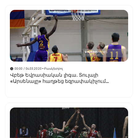
00:00 / 04.03.2020
• Բասկետբոլ
Վբեթ Եվրասիական լիգա․ Տուլայի
«Արսենալը» հաղթեց եզրափակիչում
(տեսանյութ)