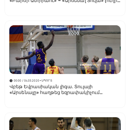
«Բարսի Ատիրաու» – «Արսենալ Տուլա» (ուղիղ
հեռարձակում)
00:00 / 04.03.2020
• ՍՊՈՐՏ
Վբեթ Եվրասիական լիգա․ Տուլայի
«Արսենալը» հաղթեց եզրափակիչում
(տեսանյութ)