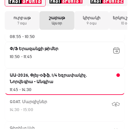
06:35 - 08:55
ուրբաթ
շաբաթ
կիրակի
երկուշա
ԱԱ-2026, Փլեյ-օֆֆ, 1/4 եզրափակիչ.
7 օգս
Այսօր
9 օգս
10 օգս
Իսպանիա - Բելգիա
08:55 - 10:50
Փ/Ֆ Երազանքի թիմեր
10:50 - 11:45
ԱԱ-2026, Փլեյ-օֆֆ, 1/4 եզրափակիչ.
Նորվեգիա - Անգլիա
11:45 - 14:30
GOAT. Մարզիչներ
14:30 - 15:00
Գիրինգ Ափ