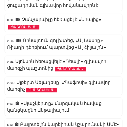
ցուցադրման գլխավոր հովանավորն է
Չանչարևիչը հեռացել է «Նոայից»
00:01
ՊԱՇՏՈՆԱԿԱՆ
Ռոնալդուն գոլ խփեց, «Ալ Նասրը»
23:32
Ռիադի դերբիում պարտվեց «Ալ Հիլյալին»
Ալոնսոն հեռացվել է «Ռեալի» գլխավոր
21:34
մարզչի պաշտոնից
ՊԱՇՏՈՆԱԿԱՆ
Ալբերտ Սելադեսը` «Պաֆոսի» գլխավոր
20:30
մարզիչ
ՊԱՇՏՈՆԱԿԱՆ
«Ալաշկերտը» մարզական հավաք
19:53
կանցկացնի Անթալիայում
Բալոտելին կարեիրան կշարունակի ԱՄԷ-
13:51