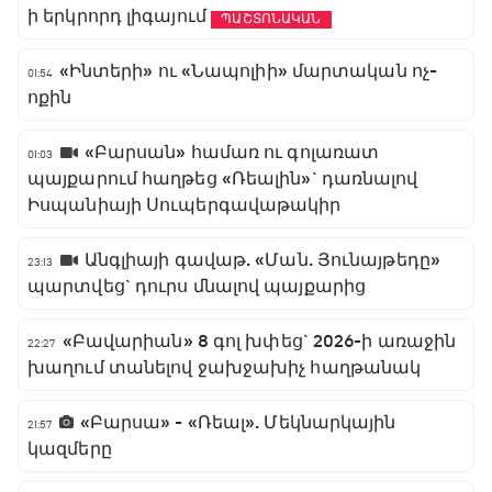
ի երկրորդ լիգայում
ՊԱՇՏՈՆԱԿԱՆ
«Ինտերի» ու «Նապոլիի» մարտական ոչ-
01:54
ոքին
«Բարսան» համառ ու գոլառատ
01:03
պայքարում հաղթեց «Ռեալին»` դառնալով
Իսպանիայի Սուպերգավաթակիր
Անգլիայի գավաթ. «Ման. Յունայթեդը»
23:13
պարտվեց` դուրս մնալով պայքարից
«Բավարիան» 8 գոլ խփեց` 2026-ի առաջին
22:27
խաղում տանելով ջախջախիչ հաղթանակ
«Բարսա» - «Ռեալ». Մեկնարկային
21:57
կազմերը