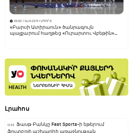
00:00 / 04.10.2019
• ՍՊՈՐՏ
«Բարսի Ատիրաուն» ծանրագույն
պայքարում հաղթեց «Ուրարտու Վբեթին»
(տեսանյութ)
Լրահոս
Ֆասթ Բանկը Fast Sports-ի եթերում
12:33
ֆուտբոլի աշխարհի առաջնության