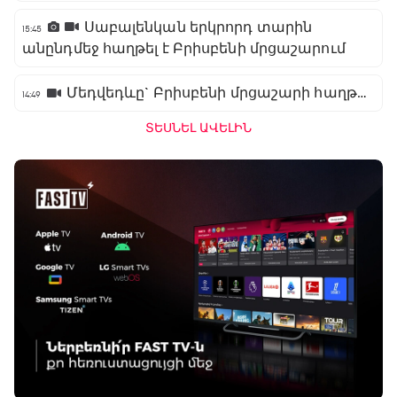
Սաբալենկան երկրորդ տարին
15:45
անընդմեջ հաղթել է Բրիսբենի մրցաշարում
Մեդվեդևը` Բրիսբենի մրցաշարի հաղթող
14:49
ՏԵՍՆԵԼ ԱՎԵԼԻՆ