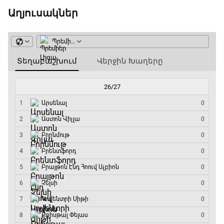
15:00 - 15:30
Աղյուսակներ
Ֆորմուլա 1. Բելգիայի Գրան Պրի. Մրցարշավ
15:30 - 17:25
ԱԱ-2026, Փլեյ-օֆֆ, 1/4 եզրափակիչ.
Արգենտինա - Շվեյցարիա
17:25 - 20:10
Լա լիգայի ստադիոնները
20:10 - 20:20
Անպարտելի. Ալեքս Ֆերգյուսոն
20:20 - 20:45
Փ/Ֆ Ամեն ինչ կամ ոչինչ. Մանչեսթեր Սիթի